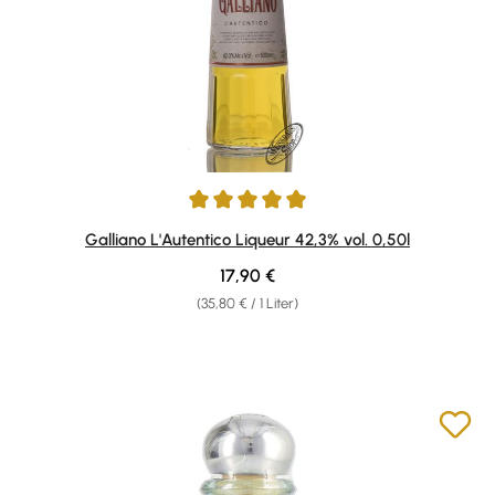
Durchschnittliche Bewertung von 4.89 von 5 Sternen
Galliano L'Autentico Liqueur 42,3% vol. 0,50l
Regulärer Preis:
17,90 €
(35,80 € / 1 Liter)