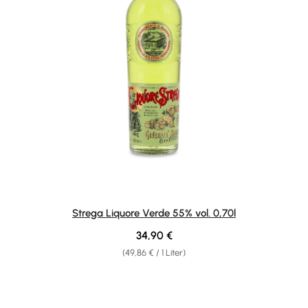
Strega Liquore Verde 55% vol. 0,70l
Regulärer Preis:
34,90 €
(49,86 € / 1 Liter)