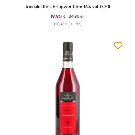
Jacoulot Kirsch-Ingwer Likör 16% vol. 0,70l
1
Verkaufspreis:
19,90 €
Regulärer Preis:
24,90 €
(28,43 € / 1 Liter)