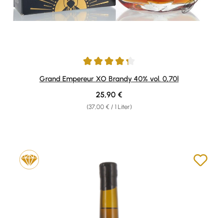
Durchschnittliche Bewertung von 4.29 von 5 Sternen
Grand Empereur XO Brandy 40% vol. 0,70l
Regulärer Preis:
25,90 €
(37,00 € / 1 Liter)