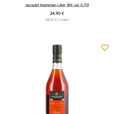
Jacoulot Kastanien Likör 18% vol. 0,70l
Regulärer Preis:
24,90 €
(35,57 € / 1 Liter)