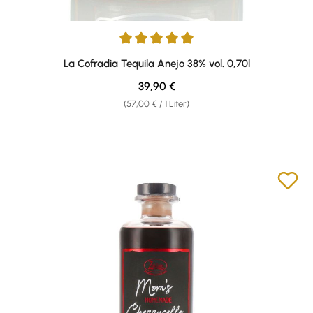
Durchschnittliche Bewertung von 5 von 5 Sternen
La Cofradia Tequila Anejo 38% vol. 0,70l
Regulärer Preis:
39,90 €
(57,00 € / 1 Liter)