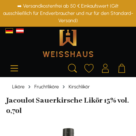
➡️ Versandkostenfrei ab 50 € Einkaufswert (Gilt
alt springen
ausschließlich für Endverbraucher und nur für den Standard-
Versand)
Liköre
Fruchtliköre
Kirschlikör
Jacoulot Sauerkirsche Likör 15% vol.
0,70l
Bildergalerie überspringen