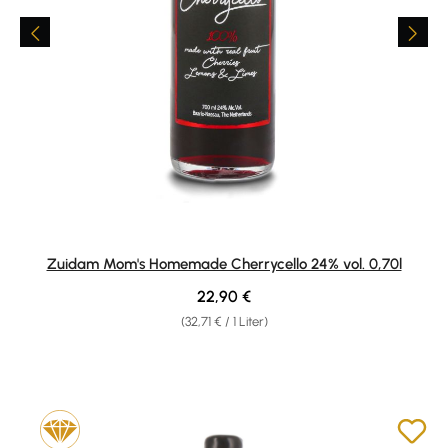
Zuidam Mom's Homemade Cherrycello 24% vol. 0,70l
Regulärer Preis:
22,90 €
(32,71 € / 1 Liter)