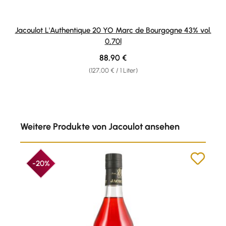
Jacoulot L'Authentique 20 YO Marc de Bourgogne 43% vol.
0,70l
Regulärer Preis:
88,90 €
(127,00 € / 1 Liter)
Produktgalerie überspringen
Weitere Produkte von Jacoulot ansehen
-20%