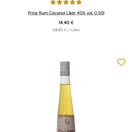
Durchschnittliche Bewertung von 4.92 von 5 Sternen
Prinz Rum Coconut Likör 40% vol. 0,50l
Regulärer Preis:
14,40 €
(28,80 € / 1 Liter)