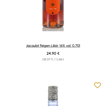
Jacoulot Feigen Likör 16% vol. 0,70l
Regulärer Preis:
24,90 €
(35,57 € / 1 Liter)