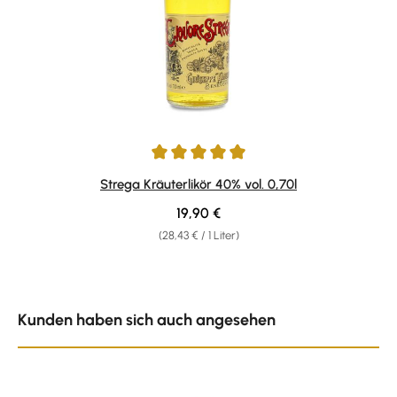
Durchschnittliche Bewertung von 5 von 5 Sternen
Strega Kräuterlikör 40% vol. 0,70l
Regulärer Preis:
19,90 €
(28,43 € / 1 Liter)
Produktgalerie überspringen
Kunden haben sich auch angesehen