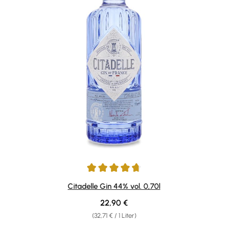
Durchschnittliche Bewertung von 4.8 von 5 Sternen
Citadelle Gin 44% vol. 0,70l
Regulärer Preis:
22,90 €
(32,71 € / 1 Liter)