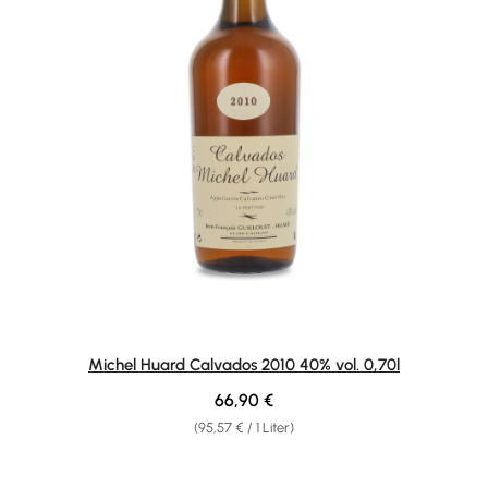
Michel Huard Calvados 2010 40% vol. 0,70l
Regulärer Preis:
66,90 €
(95,57 € / 1 Liter)