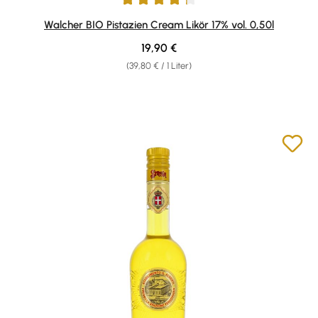
Durchschnittliche Bewertung von 4.25 von 5 Sternen
Walcher BIO Pistazien Cream Likör 17% vol. 0,50l
Regulärer Preis:
19,90 €
(39,80 € / 1 Liter)