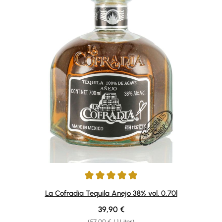
Durchschnittliche Bewertung von 5 von 5 Sternen
La Cofradia Tequila Anejo 38% vol. 0,70l
Regulärer Preis:
39,90 €
(57,00 € / 1 Liter)