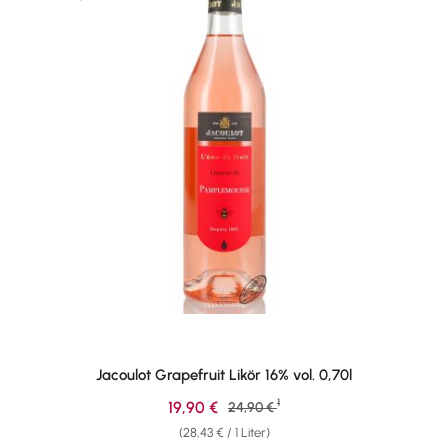
Jacoulot Grapefruit Likör 16% vol. 0,70l
1
Verkaufspreis:
19,90 €
Regulärer Preis:
24,90 €
(28,43 € / 1 Liter)