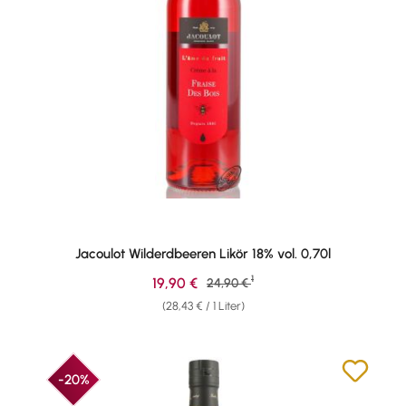
Jacoulot Wilderdbeeren Likör 18% vol. 0,70l
1
Verkaufspreis:
19,90 €
Regulärer Preis:
24,90 €
(28,43 € / 1 Liter)
-20%