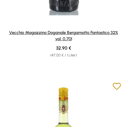
Vecchio Magazzino Doganale Bergamotto Fantastico 32%
vol. 0,70l
Regulärer Preis:
32,90 €
(47,00 € / 1 Liter)