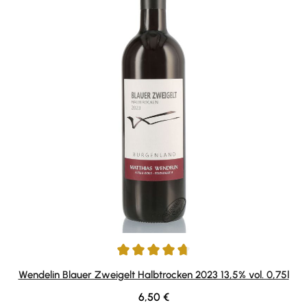
Durchschnittliche Bewertung von 4.86 von 5 Sternen
Wendelin Blauer Zweigelt Halbtrocken 2023 13,5% vol. 0,75l
Regulärer Preis:
6,50 €