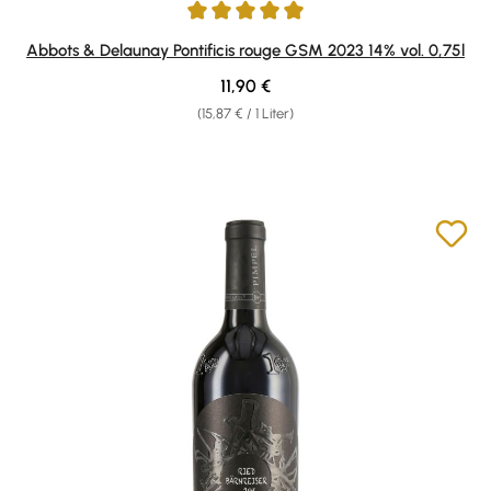
Durchschnittliche Bewertung von 5 von 5 Sternen
Abbots & Delaunay Pontificis rouge GSM 2023 14% vol. 0,75l
Regulärer Preis:
11,90 €
(15,87 € / 1 Liter)