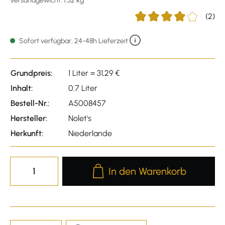
Versandgewicht: 1.32 kg
(2)
Durchschnittliche Bewert
Sofort verfügbar, 24-48h Lieferzeit
Grundpreis:
1 Liter = 31,29 €
Inhalt:
0.7 Liter
Bestell-Nr.:
A5008457
Hersteller:
Nolet's
Herkunft:
Niederlande
Produkt Anzahl: Gib den gewünscht
In den Warenkorb