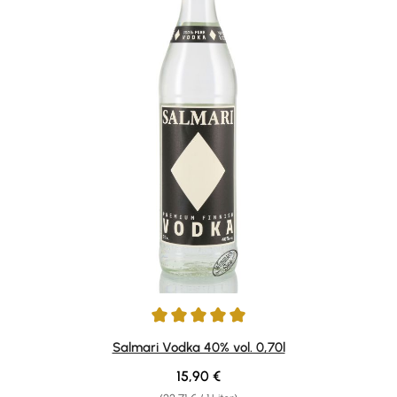
Durchschnittliche Bewertung von 5 von 5 Sternen
Salmari Vodka 40% vol. 0,70l
Regulärer Preis:
15,90 €