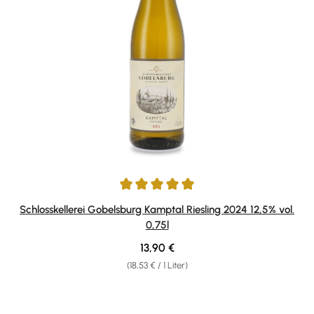
Durchschnittliche Bewertung von 5 von 5 Sternen
Schlosskellerei Gobelsburg Kamptal Riesling 2024 12,5% vol.
0,75l
Regulärer Preis:
13,90 €
(18,53 € / 1 Liter)