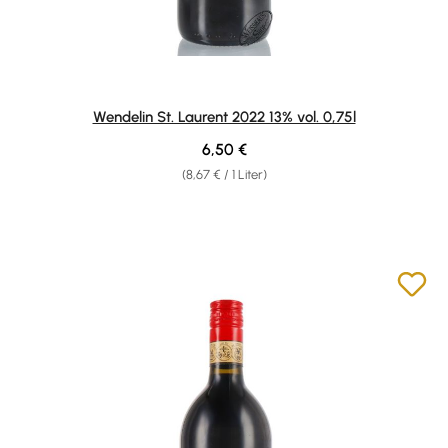
Wendelin St. Laurent 2022 13% vol. 0,75l
Regulärer Preis:
6,50 €
(8,67 € / 1 Liter)