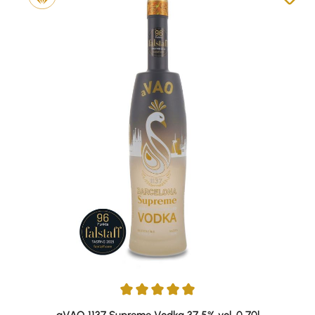
Durchschnittliche Bewertung von 5 von 5 Sternen
aVAO 1137 Supreme Vodka 37,5% vol. 0,70l