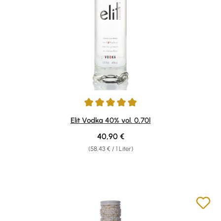
Durchschnittliche Bewertung von 4.91 von 5 Sternen
Elit Vodka 40% vol. 0,70l
Regulärer Preis:
40,90 €
(58,43 € / 1 Liter)