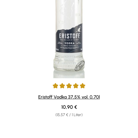
Durchschnittliche Bewertung von 5 von 5 Sternen
Eristoff Vodka 37,5% vol. 0,70l
Regulärer Preis:
10,90 €
(15,57 € / 1 Liter)