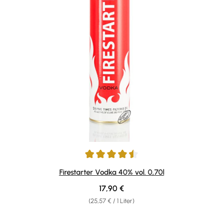
Durchschnittliche Bewertung von 4.5 von 5 Sternen
Firestarter Vodka 40% vol. 0,70l
Regulärer Preis:
17,90 €
(25,57 € / 1 Liter)