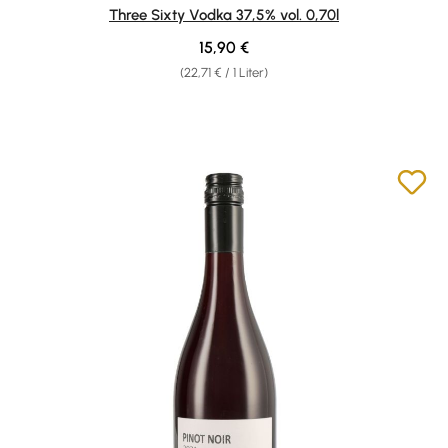
Durchschnittliche Bewertung von 5 von 5 Sternen
Three Sixty Vodka 37,5% vol. 0,70l
Regulärer Preis:
15,90 €
(22,71 € / 1 Liter)