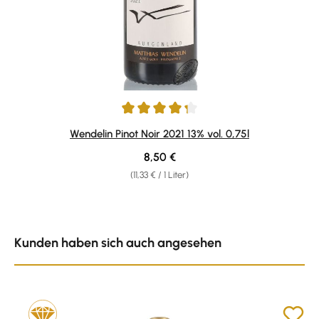
Durchschnittliche Bewertung von 4.2 von 5 Sternen
Wendelin Pinot Noir 2021 13% vol. 0,75l
Regulärer Preis:
8,50 €
(11,33 € / 1 Liter)
Produktgalerie überspringen
Kunden haben sich auch angesehen