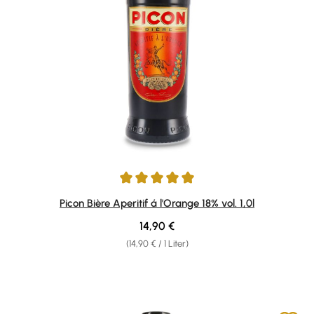
Durchschnittliche Bewertung von 5 von 5 Sternen
Picon Bière Aperitif á l'Orange 18% vol. 1,0l
Regulärer Preis:
14,90 €
(14,90 € / 1 Liter)