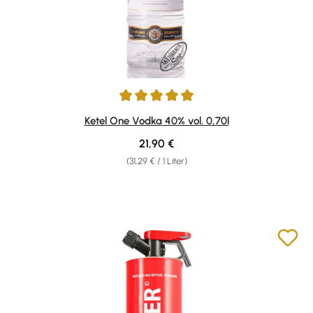
Durchschnittliche Bewertung von 5 von 5 Sternen
Ketel One Vodka 40% vol. 0,70l
Regulärer Preis:
21,90 €
(31,29 € / 1 Liter)