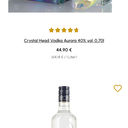
Durchschnittliche Bewertung von 4.86 von 5 Sternen
Crystal Head Vodka Aurora 40% vol. 0,70l
Regulärer Preis:
44,90 €
(64,14 € / 1 Liter)