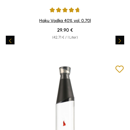
Durchschnittliche Bewertung von 4.8 von 5 Sternen
Haku Vodka 40% vol. 0,70l
Regulärer Preis:
29,90 €
(42,71 € / 1 Liter)