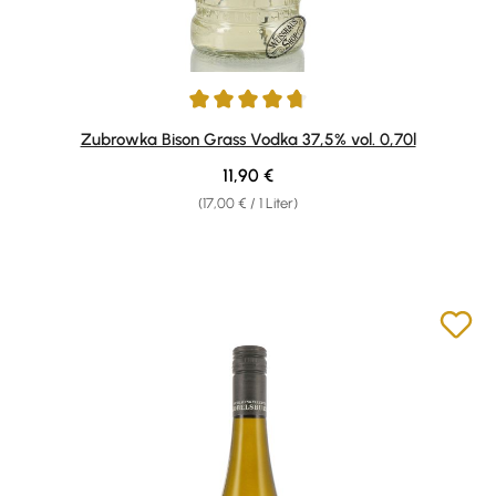
Durchschnittliche Bewertung von 4.86 von 5 Sternen
Zubrowka Bison Grass Vodka 37,5% vol. 0,70l
Regulärer Preis:
11,90 €
(17,00 € / 1 Liter)