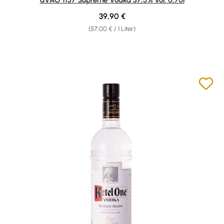
Regulärer Preis:
39,90 €
(57,00 € / 1 Liter)