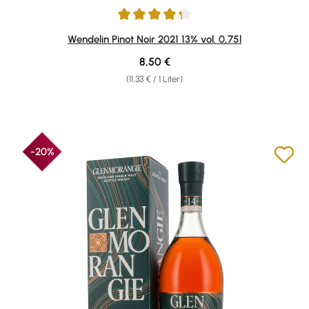
Durchschnittliche Bewertung von 4.2 von 5 Sternen
Wendelin Pinot Noir 2021 13% vol. 0,75l
Regulärer Preis:
8,50 €
(11,33 € / 1 Liter)
-20%