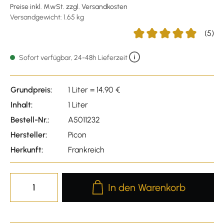
Preise inkl. MwSt. zzgl. Versandkosten
Versandgewicht: 1.65 kg
(5)
Durchschnittliche Bewert
Sofort verfügbar, 24-48h Lieferzeit
Grundpreis:
1 Liter = 14,90 €
Inhalt:
1 Liter
Bestell-Nr.:
A5011232
Hersteller:
Picon
Herkunft:
Frankreich
Produkt Anzahl: Gib den gewünscht
In den Warenkorb