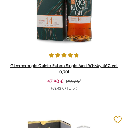
Durchschnittliche Bewertung von 4.84 von 5 Sternen
Glenmorangie Quinta Ruban Single Malt Whisky 46% vol.
0,70l
1
Verkaufspreis:
47,90 €
Regulärer Preis:
59,90 €
(68,43 € / 1 Liter)