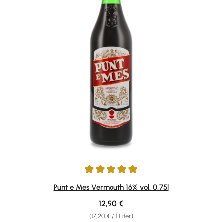
Durchschnittliche Bewertung von 4.9 von 5 Sternen
Punt e Mes Vermouth 16% vol. 0,75l
Regulärer Preis:
12,90 €
(17,20 € / 1 Liter)