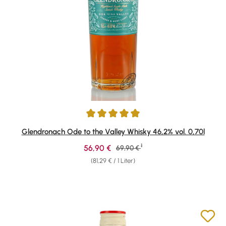
Durchschnittliche Bewertung von 5 von 5 Sternen
Glendronach Ode to the Valley Whisky 46,2% vol. 0,70l
1
Verkaufspreis:
56,90 €
Regulärer Preis:
69,90 €
(81,29 € / 1 Liter)