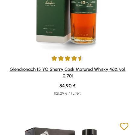
Durchschnittliche Bewertung von 4.5 von 5 Sternen
Glendronach 15 YO Sherry Cask Matured Whisky 46% vol.
0,70l
Regulärer Preis:
84,90 €
(121,29 € / 1 Liter)