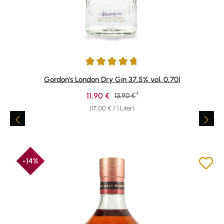
Durchschnittliche Bewertung von 4.74 von 5 Sternen
Gordon's London Dry Gin 37,5% vol. 0,70l
1
Verkaufspreis:
11,90 €
Regulärer Preis:
13,90 €
(17,00 € / 1 Liter)
-14%