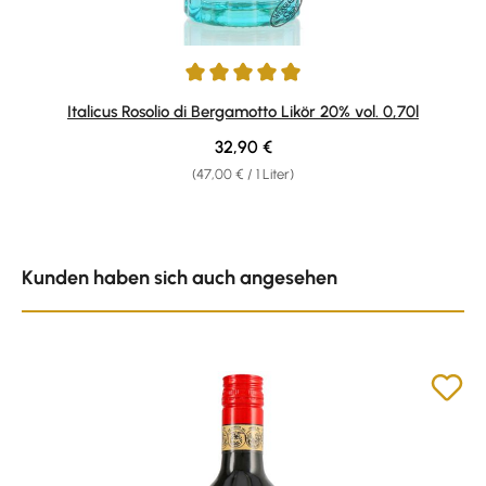
Durchschnittliche Bewertung von 4.92 von 5 Sternen
Italicus Rosolio di Bergamotto Likör 20% vol. 0,70l
Regulärer Preis:
32,90 €
(47,00 € / 1 Liter)
Produktgalerie überspringen
Kunden haben sich auch angesehen