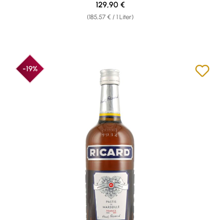
Regulärer Preis:
129,90 €
(185,57 € / 1 Liter)
-19%