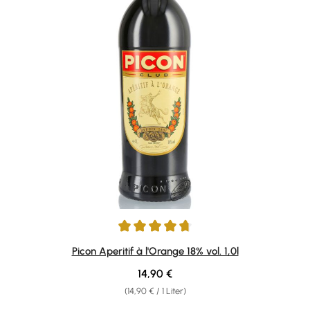
Durchschnittliche Bewertung von 4.8 von 5 Sternen
Picon Aperitif à l'Orange 18% vol. 1,0l
Regulärer Preis:
14,90 €
(14,90 € / 1 Liter)