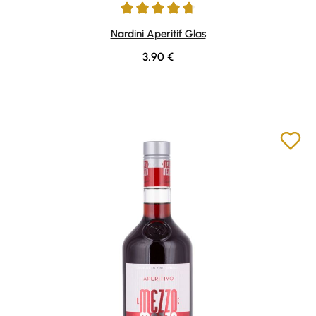
Durchschnittliche Bewertung von 4.77 von 5 Sternen
Nardini Aperitif Glas
Regulärer Preis:
3,90 €