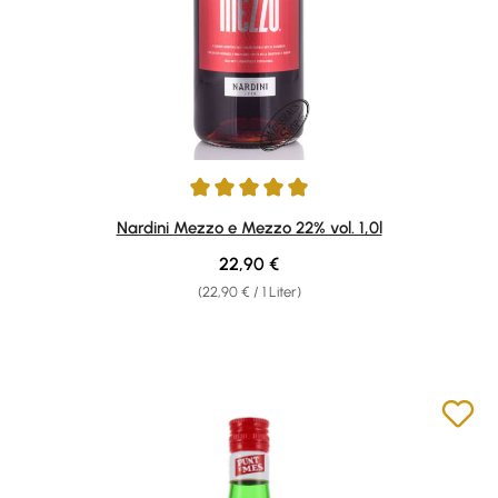
Durchschnittliche Bewertung von 4.97 von 5 Sternen
Nardini Mezzo e Mezzo 22% vol. 1,0l
Regulärer Preis:
22,90 €
(22,90 € / 1 Liter)