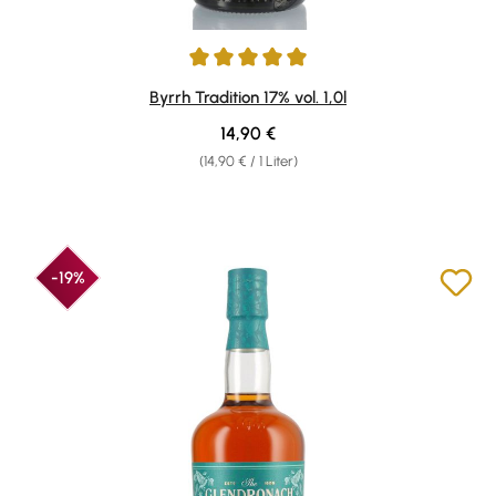
Durchschnittliche Bewertung von 5 von 5 Sternen
Byrrh Tradition 17% vol. 1,0l
Regulärer Preis:
14,90 €
(14,90 € / 1 Liter)
-19%