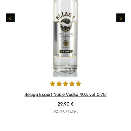
Durchschnittliche Bewertung von 4.92 von 5 Sternen
Beluga Export Noble Vodka 40% vol. 0,70l
Regulärer Preis:
29,90 €
(42,71 € / 1 Liter)