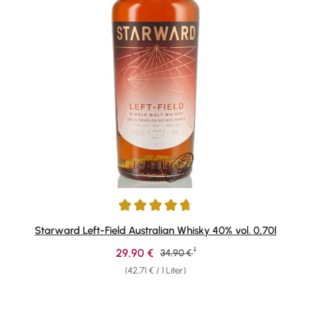
Durchschnittliche Bewertung von 4.67 von 5 Sternen
Starward Left-Field Australian Whisky 40% vol. 0,70l
1
Verkaufspreis:
29,90 €
Regulärer Preis:
34,90 €
(42,71 € / 1 Liter)