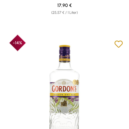
Regulärer Preis:
17,90 €
(25,57 € / 1 Liter)
-14%