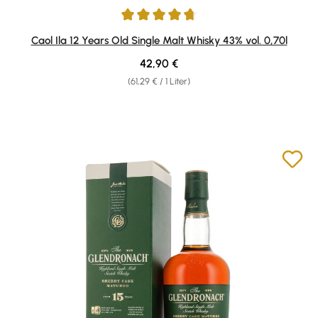
Durchschnittliche Bewertung von 4.83 von 5 Sternen
Caol Ila 12 Years Old Single Malt Whisky 43% vol. 0,70l
Regulärer Preis:
42,90 €
(61,29 € / 1 Liter)