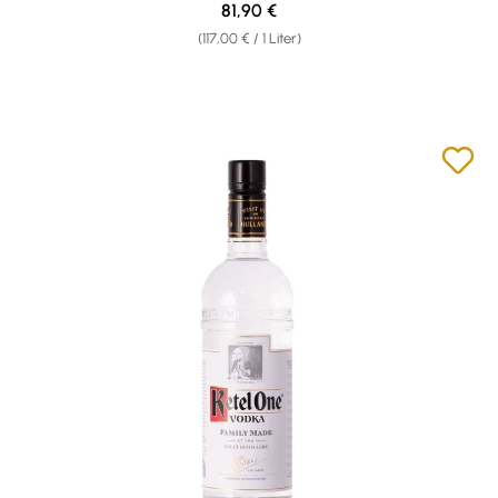
Regulärer Preis:
81,90 €
(117,00 € / 1 Liter)