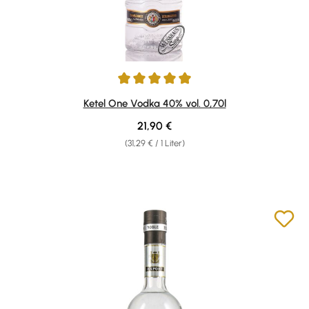
Durchschnittliche Bewertung von 5 von 5 Sternen
Ketel One Vodka 40% vol. 0,70l
Regulärer Preis:
21,90 €
(31,29 € / 1 Liter)