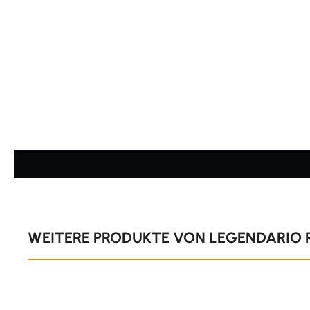
Durchschnittliche Bewertung von 4.92 von 5 Sternen
Produktgalerie überspringen
WEITERE PRODUKTE VON LEGENDARIO