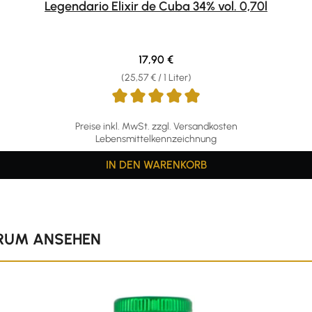
Legendario Elixir de Cuba 34% vol. 0,70l
Regulärer Preis:
17,90 €
(25,57 € / 1 Liter)
Preise inkl. MwSt. zzgl. Versandkosten
Lebensmittelkennzeichnung
IN DEN WARENKORB
 RUM ANSEHEN