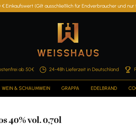
 € Einkaufswert (Gilt ausschließlich für Endverbraucher und nu
stenfrei ab 50€
24-48h Lieferzeit in Deutschland
WEIN & SCHAUMWEIN
GRAPPA
EDELBRAND
CO
 40% vol. 0,70l