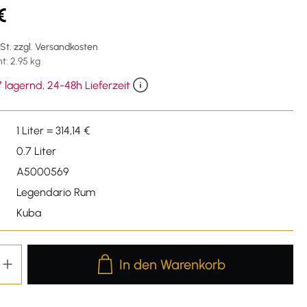
€
wSt. zzgl. Versandkosten
: 2.95 kg
 lagernd, 24-48h Lieferzeit
1 Liter = 314,14 €
0.7 Liter
A5000569
Legendario Rum
Kuba
Produkt Anzahl: Gib den gewünschten We
In den Warenkorb