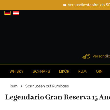
➡️ Versandkostenfrei ab 50
springen
Zur Hauptnavigation springen
Versandko
WHISKY
SCHNAPS
LIKÖR
RUM
GIN
Rum
Spirituosen auf Rumbasis
Legendario Gran Reserva 15 Anos