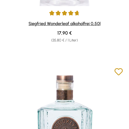
Durchschnittliche Bewertung von 4.65 von 5 Sternen
Siegfried Wonderleaf alkoholfrei 0,50l
Regulärer Preis:
17,90 €
(35,80 € / 1 Liter)