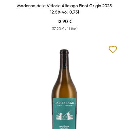
Durchschnittliche Bewertung von 5 von 5 Sternen
Madonna delle Vittorie Altolago Pinot Grigio 2025
12,5% vol. 0,75l
Regulärer Preis:
12,90 €
(17,20 € / 1 Liter)