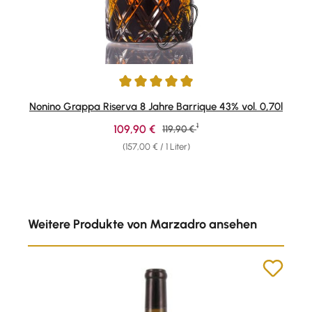
Durchschnittliche Bewertung von 4.92 von 5 Sternen
Nonino Grappa Riserva 8 Jahre Barrique 43% vol. 0,70l
1
Verkaufspreis:
109,90 €
Regulärer Preis:
119,90 €
(157,00 € / 1 Liter)
Produktgalerie überspringen
Weitere Produkte von Marzadro ansehen