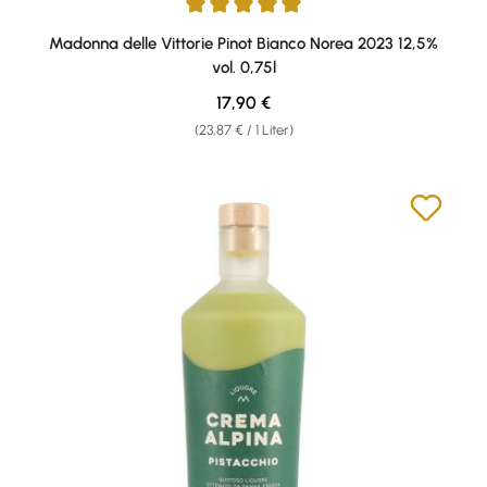
Durchschnittliche Bewertung von 5 von 5 Sternen
Madonna delle Vittorie Pinot Bianco Norea 2023 12,5%
vol. 0,75l
Regulärer Preis:
17,90 €
(23,87 € / 1 Liter)