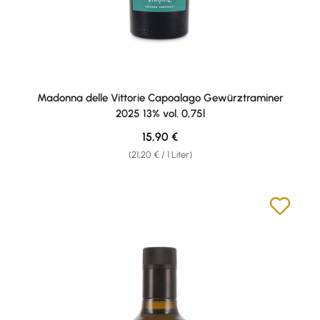
Madonna delle Vittorie Capoalago Gewürztraminer
2025 13% vol. 0,75l
Regulärer Preis:
15,90 €
(21,20 € / 1 Liter)