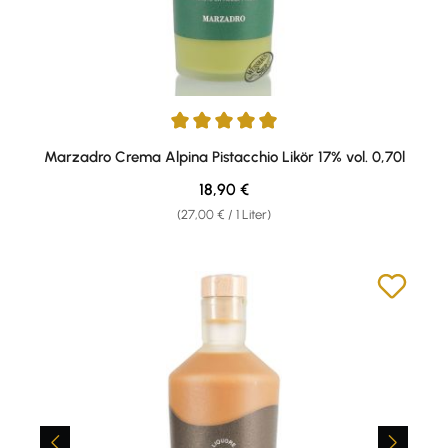
Durchschnittliche Bewertung von 4.92 von 5 Sternen
Marzadro Crema Alpina Pistacchio Likör 17% vol. 0,70l
Regulärer Preis:
18,90 €
(27,00 € / 1 Liter)