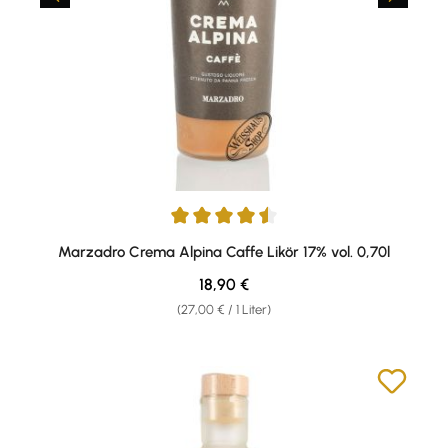
Durchschnittliche Bewertung von 4.38 von 5 Sternen
Marzadro Crema Alpina Caffe Likör 17% vol. 0,70l
Regulärer Preis:
18,90 €
(27,00 € / 1 Liter)