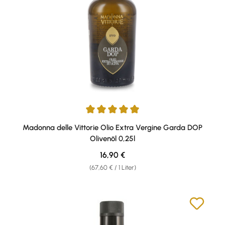
Durchschnittliche Bewertung von 5 von 5 Sternen
Madonna delle Vittorie Olio Extra Vergine Garda DOP
Olivenöl 0,25l
Regulärer Preis:
16,90 €
(67,60 € / 1 Liter)