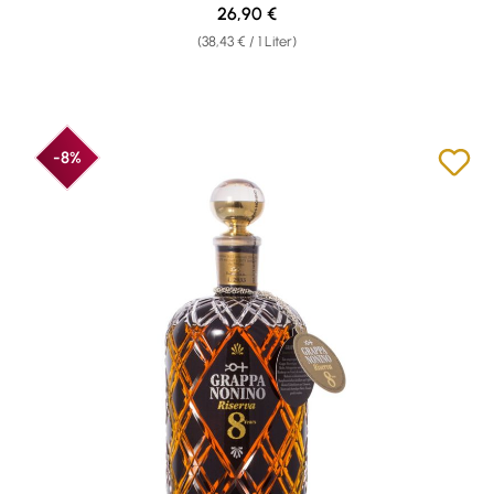
Regulärer Preis:
26,90 €
(38,43 € / 1 Liter)
-8%