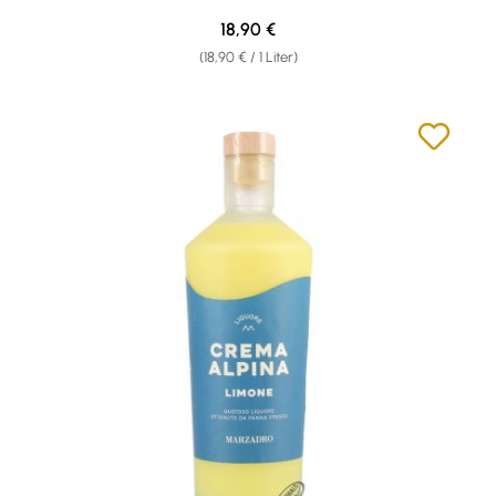
Regulärer Preis:
18,90 €
(18,90 € / 1 Liter)