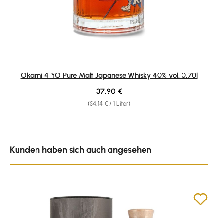
Okami 4 YO Pure Malt Japanese Whisky 40% vol. 0,70l
Regulärer Preis:
37,90 €
(54,14 € / 1 Liter)
Produktgalerie überspringen
Kunden haben sich auch angesehen