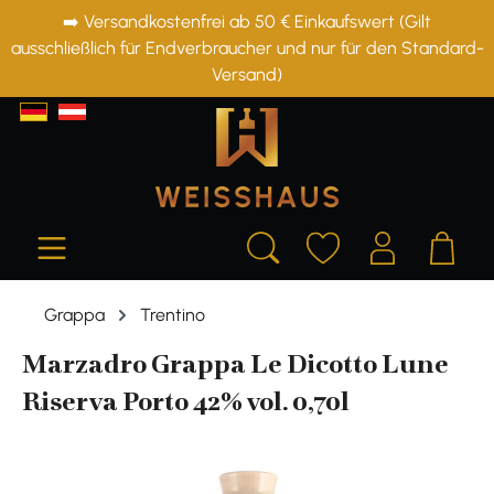
➡️ Versandkostenfrei ab 50 € Einkaufswert (Gilt
alt springen
ausschließlich für Endverbraucher und nur für den Standard-
Versand)
Grappa
Trentino
Marzadro Grappa Le Dicotto Lune
Riserva Porto 42% vol. 0,70l
Bildergalerie überspringen