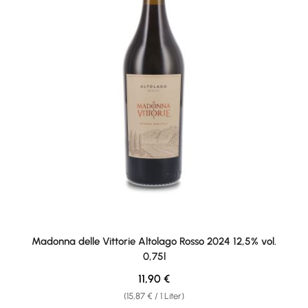
Madonna delle Vittorie Altolago Rosso 2024 12,5% vol.
0,75l
Regulärer Preis:
11,90 €
(15,87 € / 1 Liter)