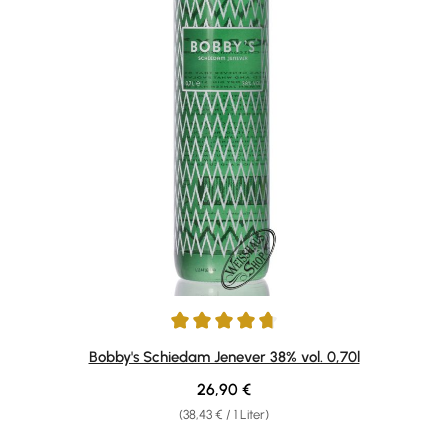
Durchschnittliche Bewertung von 4.71 von 5 Sternen
Bobby's Schiedam Jenever 38% vol. 0,70l
Regulärer Preis:
26,90 €
(38,43 € / 1 Liter)