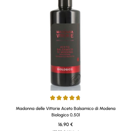
Durchschnittliche Bewertung von 4.8 von 5 Sternen
Madonna delle Vittorie Aceto Balsamico di Modena
Biologico 0,50l
Regulärer Preis:
16,90 €