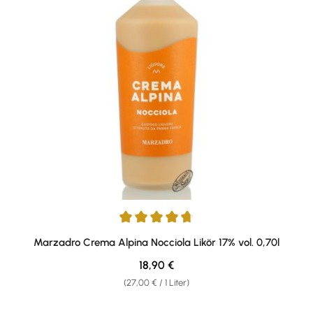
Durchschnittliche Bewertung von 4.79 von 5 Sternen
Marzadro Crema Alpina Nocciola Likör 17% vol. 0,70l
Regulärer Preis:
18,90 €
(27,00 € / 1 Liter)