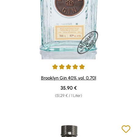
Durchschnittliche Bewertung von 4.88 von 5 Sternen
Brooklyn Gin 40% vol. 0,70l
Regulärer Preis:
35,90 €
(51,29 € / 1 Liter)