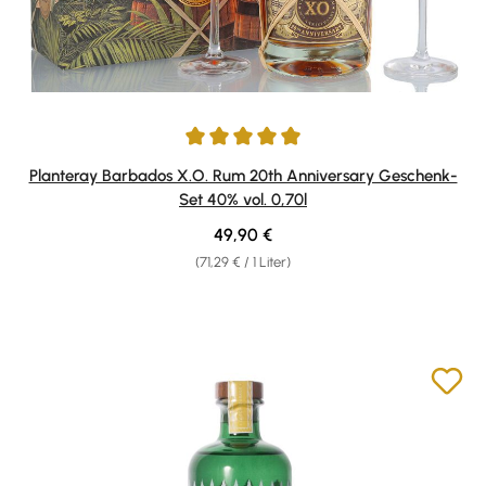
Durchschnittliche Bewertung von 4.93 von 5 Sternen
Planteray Barbados X.O. Rum 20th Anniversary Geschenk-
Set 40% vol. 0,70l
Regulärer Preis:
49,90 €
(71,29 € / 1 Liter)