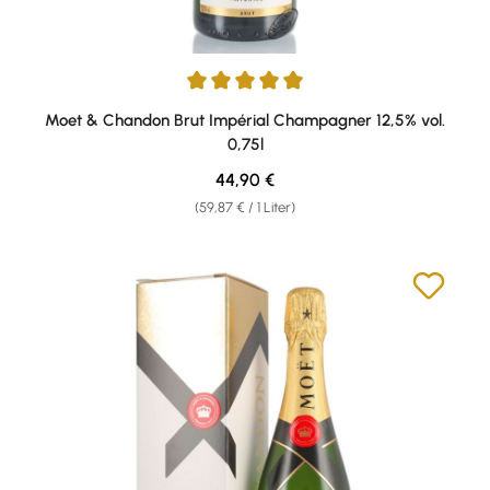
Durchschnittliche Bewertung von 5 von 5 Sternen
Moet & Chandon Brut Impérial Champagner 12,5% vol.
0,75l
Regulärer Preis:
44,90 €
(59,87 € / 1 Liter)