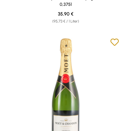
0,375l
Regulärer Preis:
35,90 €
(95,73 € / 1 Liter)