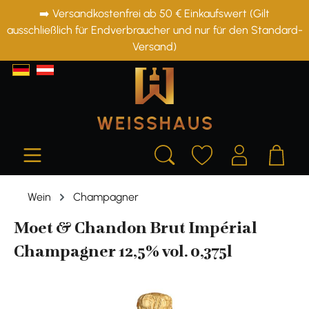
➡️ Versandkostenfrei ab 50 € Einkaufswert (Gilt
alt springen
ausschließlich für Endverbraucher und nur für den Standard-
Versand)
Wein
Champagner
Moet & Chandon Brut Impérial
Champagner 12,5% vol. 0,375l
Bildergalerie überspringen