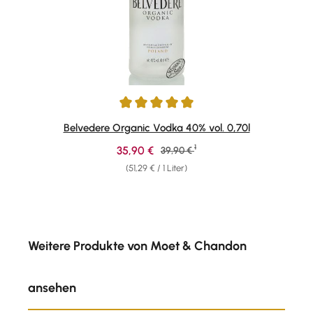
Durchschnittliche Bewertung von 5 von 5 Sternen
Belvedere Organic Vodka 40% vol. 0,70l
1
Verkaufspreis:
35,90 €
Regulärer Preis:
39,90 €
(51,29 € / 1 Liter)
Produktgalerie überspringen
Weitere Produkte von Moet & Chandon
ansehen