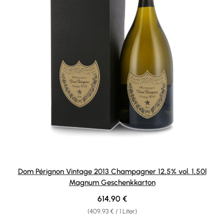
Dom Pérignon Vintage 2013 Champagner 12,5% vol. 1,50l
Magnum Geschenkkarton
Regulärer Preis:
614,90 €
(409,93 € / 1 Liter)