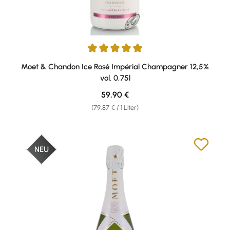
Durchschnittliche Bewertung von 5 von 5 Sternen
Moet & Chandon Ice Rosé Impérial Champagner 12,5%
vol. 0,75l
Regulärer Preis:
59,90 €
(79,87 € / 1 Liter)
NEU