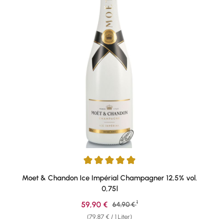
Durchschnittliche Bewertung von 5 von 5 Sternen
Moet & Chandon Ice Impérial Champagner 12,5% vol.
0,75l
1
Verkaufspreis:
59,90 €
Regulärer Preis:
64,90 €
(79,87 € / 1 Liter)