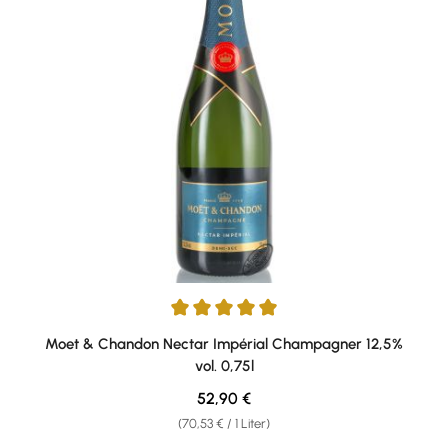
Durchschnittliche Bewertung von 5 von 5 Sternen
Moet & Chandon Nectar Impérial Champagner 12,5%
vol. 0,75l
Regulärer Preis:
52,90 €
(70,53 € / 1 Liter)