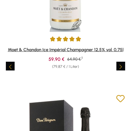
Durchschnittliche Bewertung von 5 von 5 Sternen
Moet & Chandon Ice Impérial Champagner 12,5% vol. 0,75l
1
Verkaufspreis:
59,90 €
Regulärer Preis:
64,90 €
(79,87 € / 1 Liter)