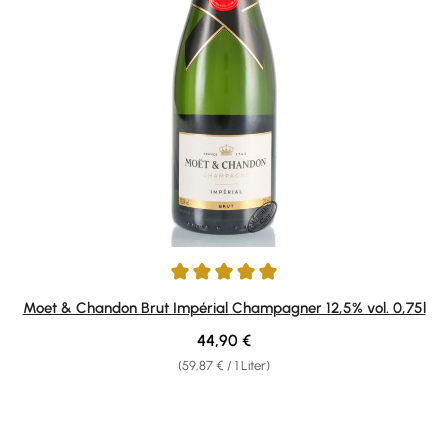
Durchschnittliche Bewertung von 5 von 5 Sternen
Moet & Chandon Brut Impérial Champagner 12,5% vol. 0,75l
Regulärer Preis:
44,90 €
(59,87 € / 1 Liter)