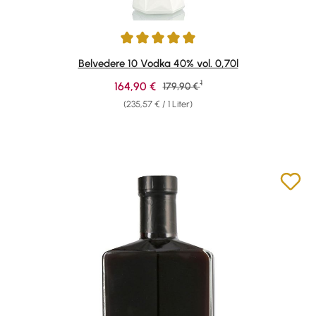
Durchschnittliche Bewertung von 5 von 5 Sternen
Belvedere 10 Vodka 40% vol. 0,70l
1
Verkaufspreis:
164,90 €
Regulärer Preis:
179,90 €
(235,57 € / 1 Liter)