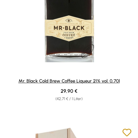
Mr. Black Cold Brew Coffee Liqueur 21% vol. 0,70l
Regulärer Preis:
29,90 €
(42,71 € / 1 Liter)