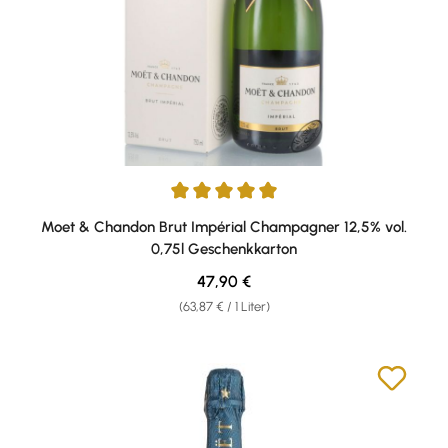
Durchschnittliche Bewertung von 5 von 5 Sternen
Moet & Chandon Brut Impérial Champagner 12,5% vol.
0,75l Geschenkkarton
Regulärer Preis:
47,90 €
(63,87 € / 1 Liter)