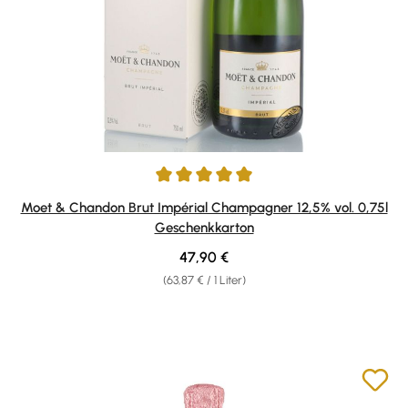
Durchschnittliche Bewertung von 5 von 5 Sternen
Moet & Chandon Brut Impérial Champagner 12,5% vol. 0,75l
Geschenkkarton
Regulärer Preis:
47,90 €
(63,87 € / 1 Liter)