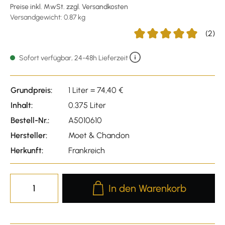
Preise inkl. MwSt. zzgl. Versandkosten
Versandgewicht: 0.87 kg
(2)
Durchschnittliche Bewert
Sofort verfügbar, 24-48h Lieferzeit
Grundpreis:
1 Liter = 74,40 €
Inhalt:
0.375 Liter
Bestell-Nr.:
A5010610
Hersteller:
Moet & Chandon
Herkunft:
Frankreich
Produkt Anzahl: Gib den gewünscht
In den Warenkorb