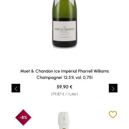
Moet & Chandon Ice Impérial Pharrell Williams
Champagner 12,5% vol. 0,75l
Regulärer Preis:
59,90 €
(79,87 € / 1 Liter)
-8%