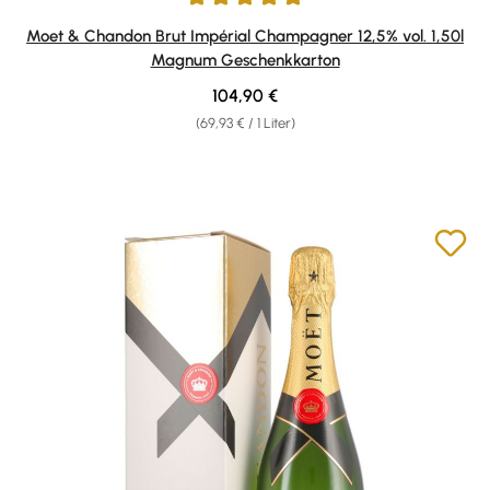
Durchschnittliche Bewertung von 5 von 5 Sternen
Moet & Chandon Brut Impérial Champagner 12,5% vol. 1,50l
Magnum Geschenkkarton
Regulärer Preis:
104,90 €
(69,93 € / 1 Liter)