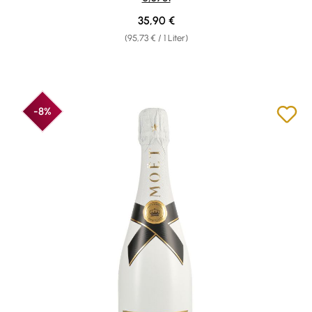
Regulärer Preis:
35,90 €
(95,73 € / 1 Liter)
-8%