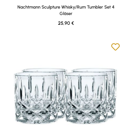
Durchschnittliche Bewertung von 5 von 5 Sternen
Nachtmann Sculpture Whisky/Rum Tumbler Set 4
Gläser
Regulärer Preis:
25,90 €