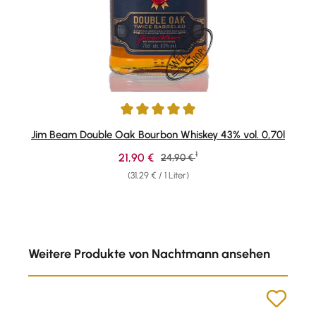
Durchschnittliche Bewertung von 5 von 5 Sternen
Jim Beam Double Oak Bourbon Whiskey 43% vol. 0,70l
1
Verkaufspreis:
21,90 €
Regulärer Preis:
24,90 €
(31,29 € / 1 Liter)
Produktgalerie überspringen
Weitere Produkte von Nachtmann ansehen