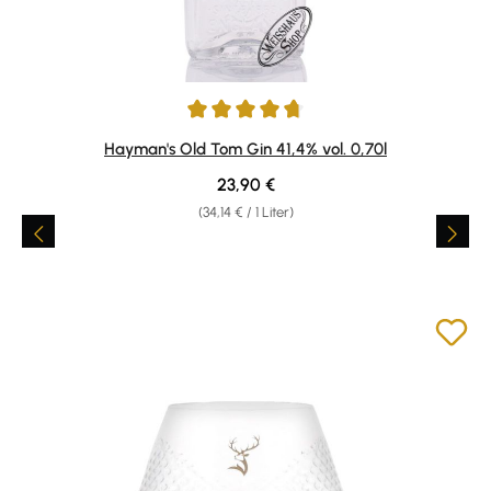
Durchschnittliche Bewertung von 4.71 von 5 Sternen
Hayman's Old Tom Gin 41,4% vol. 0,70l
Regulärer Preis:
23,90 €
(34,14 € / 1 Liter)