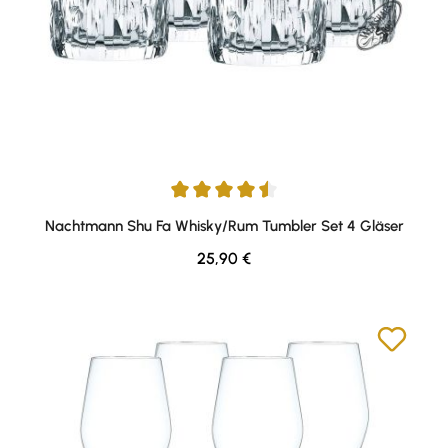
Durchschnittliche Bewertung von 4.5 von 5 Sternen
Nachtmann Shu Fa Whisky/Rum Tumbler Set 4 Gläser
Regulärer Preis:
25,90 €