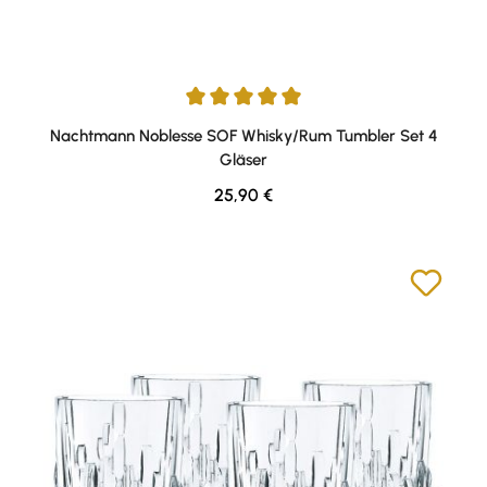
Durchschnittliche Bewertung von 5 von 5 Sternen
Nachtmann Noblesse SOF Whisky/Rum Tumbler Set 4
Gläser
Regulärer Preis:
25,90 €