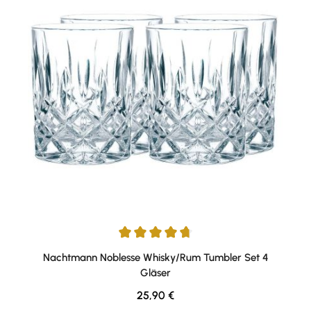
Durchschnittliche Bewertung von 4.75 von 5 Sternen
Nachtmann Noblesse Whisky/Rum Tumbler Set 4
Gläser
Regulärer Preis:
25,90 €