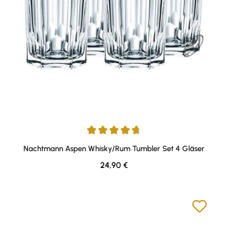
Durchschnittliche Bewertung von 4.67 von 5 Sternen
Nachtmann Aspen Whisky/Rum Tumbler Set 4 Gläser
Regulärer Preis:
24,90 €