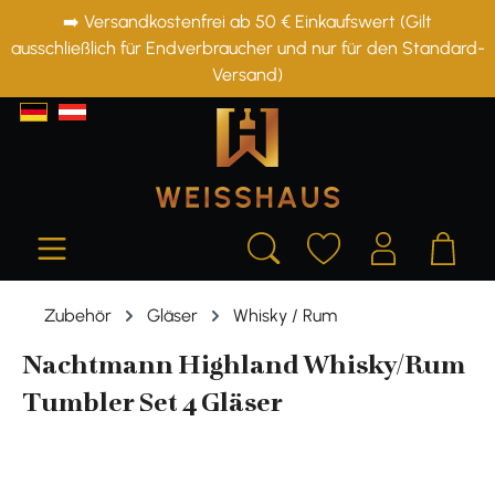
➡️ Versandkostenfrei ab 50 € Einkaufswert (Gilt
alt springen
ausschließlich für Endverbraucher und nur für den Standard-
Versand)
Zubehör
Gläser
Whisky / Rum
Nachtmann Highland Whisky/Rum
Tumbler Set 4 Gläser
Bildergalerie überspringen