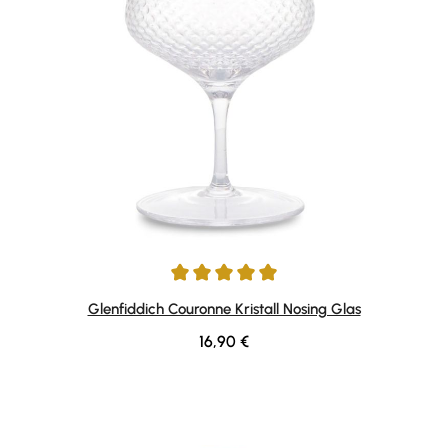
Durchschnittliche Bewertung von 5 von 5 Sternen
Glenfiddich Couronne Kristall Nosing Glas
Regulärer Preis:
16,90 €