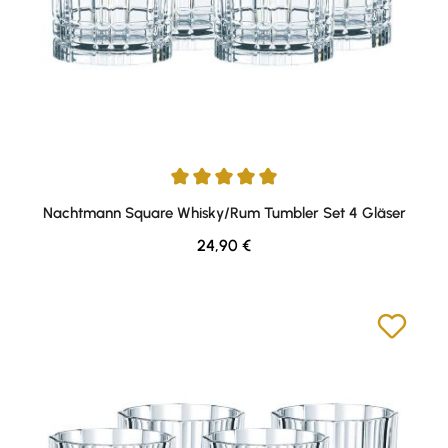
Durchschnittliche Bewertung von 5 von 5 Sternen
Nachtmann Square Whisky/Rum Tumbler Set 4 Gläser
Regulärer Preis:
24,90 €