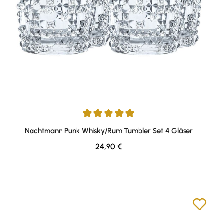
Durchschnittliche Bewertung von 5 von 5 Sternen
Nachtmann Punk Whisky/Rum Tumbler Set 4 Gläser
Regulärer Preis:
24,90 €