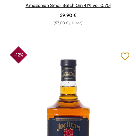
Durchschnittliche Bewertung von 4.4 von 5 Sternen
Amazonian Small Batch Gin 41% vol. 0,70l
Regulärer Preis:
39,90 €
(57,00 € / 1 Liter)
-12%