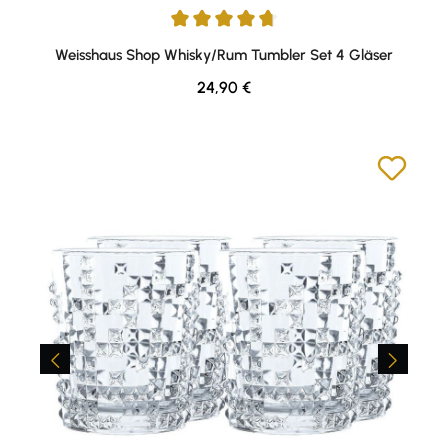
Durchschnittliche Bewertung von 4.81 von 5 Sternen
Weisshaus Shop Whisky/Rum Tumbler Set 4 Gläser
Regulärer Preis:
24,90 €