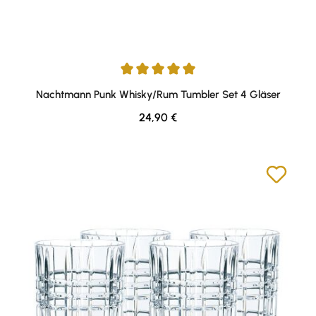
Durchschnittliche Bewertung von 5 von 5 Sternen
Nachtmann Punk Whisky/Rum Tumbler Set 4 Gläser
Regulärer Preis:
24,90 €