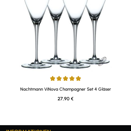
Durchschnittliche Bewertung von 5 von 5 Sternen
Nachtmann ViNova Champagner Set 4 Gläser
Regulärer Preis:
27,90 €