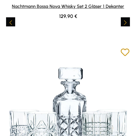
Durchschnittliche Bewertung von 5 von 5 Sternen
Nachtmann Bossa Nova Whisky Set 2 Gläser 1 Dekanter
Regulärer Preis:
129,90 €