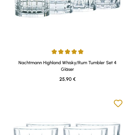
Durchschnittliche Bewertung von 4.94 von 5 Sternen
Nachtmann Highland Whisky/Rum Tumbler Set 4
Gläser
Regulärer Preis:
25,90 €