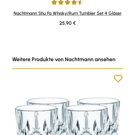
Durchschnittliche Bewertung von 4.5 von 5 Sternen
Nachtmann Shu Fa Whisky/Rum Tumbler Set 4 Gläser
Regulärer Preis:
25,90 €
Produktgalerie überspringen
Weitere Produkte von Nachtmann ansehen