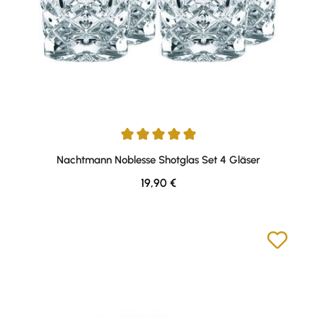
Durchschnittliche Bewertung von 5 von 5 Sternen
Nachtmann Noblesse Shotglas Set 4 Gläser
Regulärer Preis:
19,90 €