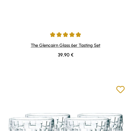
Durchschnittliche Bewertung von 4.94 von 5 Sternen
The Glencairn Glass 6er Tasting Set
Regulärer Preis:
39,90 €