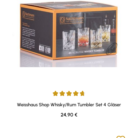
Durchschnittliche Bewertung von 4.81 von 5 Sternen
Weisshaus Shop Whisky/Rum Tumbler Set 4 Gläser
Regulärer Preis:
24,90 €