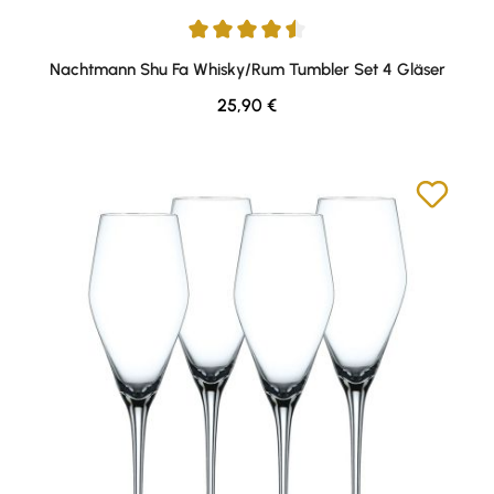
Durchschnittliche Bewertung von 4.5 von 5 Sternen
Nachtmann Shu Fa Whisky/Rum Tumbler Set 4 Gläser
Regulärer Preis:
25,90 €