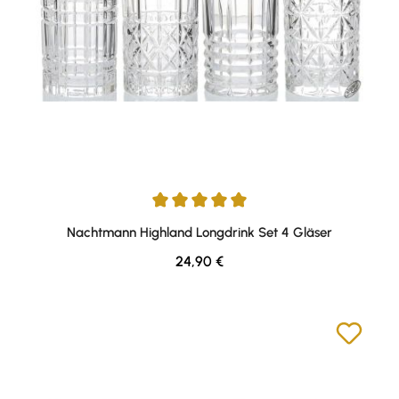
Durchschnittliche Bewertung von 5 von 5 Sternen
Nachtmann Highland Longdrink Set 4 Gläser
Regulärer Preis:
24,90 €