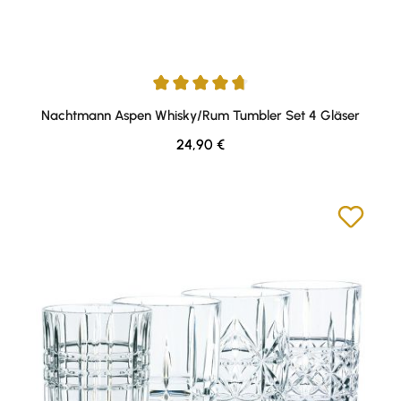
Durchschnittliche Bewertung von 4.67 von 5 Sternen
Nachtmann Aspen Whisky/Rum Tumbler Set 4 Gläser
Regulärer Preis:
24,90 €