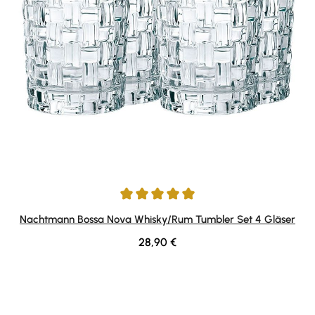
Durchschnittliche Bewertung von 5 von 5 Sternen
Nachtmann Bossa Nova Whisky/Rum Tumbler Set 4 Gläser
Regulärer Preis:
28,90 €