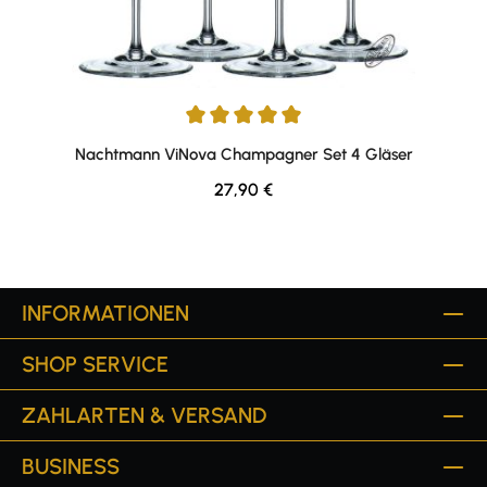
Durchschnittliche Bewertung von 5 von 5 Sternen
Nachtmann ViNova Champagner Set 4 Gläser
Regulärer Preis:
27,90 €
INFORMATIONEN
SHOP SERVICE
ZAHLARTEN & VERSAND
BUSINESS