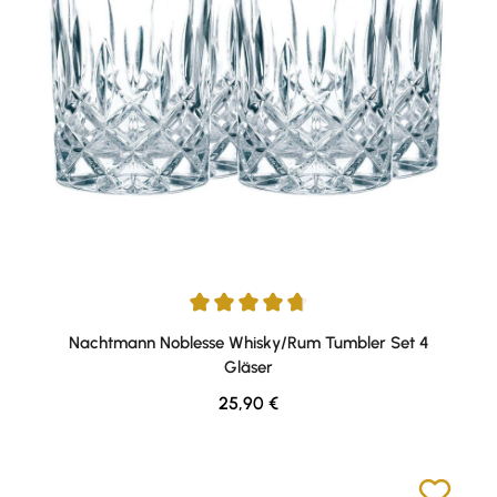
Durchschnittliche Bewertung von 4.75 von 5 Sternen
Nachtmann Noblesse Whisky/Rum Tumbler Set 4
Gläser
Regulärer Preis:
25,90 €