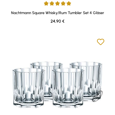
Durchschnittliche Bewertung von 5 von 5 Sternen
Nachtmann Square Whisky/Rum Tumbler Set 4 Gläser
Regulärer Preis:
24,90 €