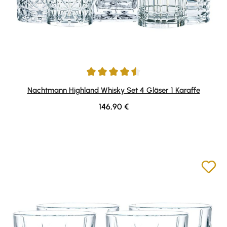
Durchschnittliche Bewertung von 4.5 von 5 Sternen
Nachtmann Highland Whisky Set 4 Gläser 1 Karaffe
Regulärer Preis:
146,90 €