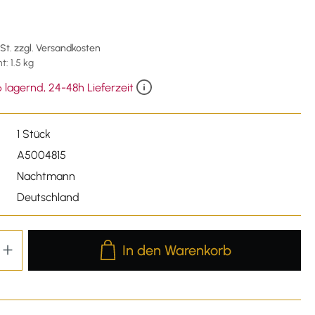
€
wSt. zzgl. Versandkosten
: 1.5 kg
 lagernd, 24-48h Lieferzeit
1 Stück
A5004815
Nachtmann
Deutschland
Produkt Anzahl: Gib den gewünschten We
In den Warenkorb