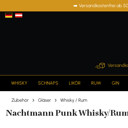
➡️ Versandkostenfrei ab 50
springen
Zur Hauptnavigation springen
Versandko
WHISKY
SCHNAPS
LIKÖR
RUM
GIN
Zubehör
Gläser
Whisky / Rum
Nachtmann Punk Whisky/Rum T