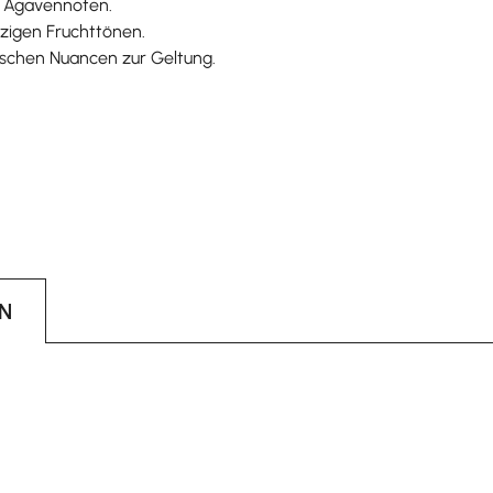
en Agavennoten.
rzigen Fruchttönen.
ischen Nuancen zur Geltung.
N