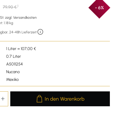
1
79,90 €
- 6%
wSt. zzgl. Versandkosten
: 1.18 kg
gbar, 24-48h Lieferzeit
1 Liter = 107,00 €
0.7 Liter
A5011254
Nucano
Mexiko
Produkt Anzahl: Gib den gewünschten We
In den Warenkorb