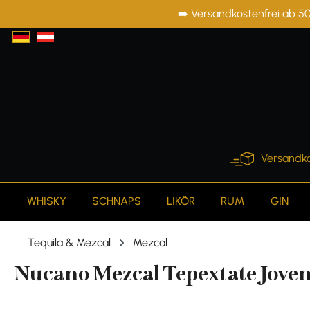
➡️ Versandkostenfrei ab 50
springen
Zur Hauptnavigation springen
Versandko
WHISKY
SCHNAPS
LIKÖR
RUM
GIN
Tequila & Mezcal
Mezcal
Nucano Mezcal Tepextate Joven 4