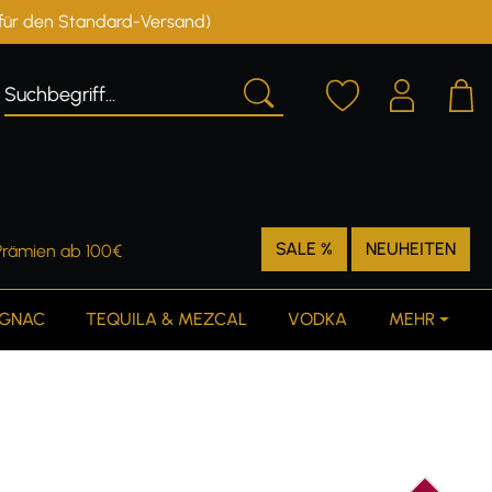
r für den Standard-Versand)
Deutschland
Österreich
SALE %
NEUHEITEN
Prämien ab 100€
GNAC
TEQUILA & MEZCAL
VODKA
MEHR