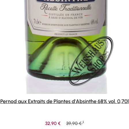
Pernod aux Extraits de Plantes d'Absinthe 68% vol. 0,70l
1
Verkaufspreis:
Regulärer Preis:
32,90 €
39,90 €