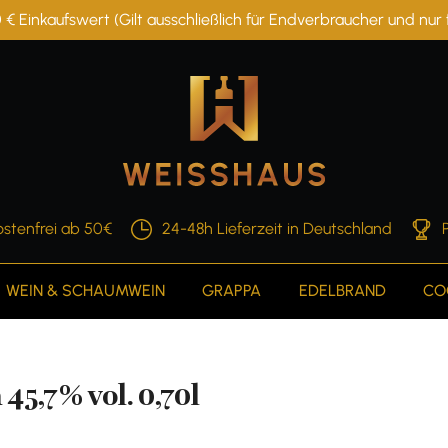
 € Einkaufswert (Gilt ausschließlich für Endverbraucher und nu
stenfrei ab 50€
24-48h Lieferzeit in Deutschland
WEIN & SCHAUMWEIN
GRAPPA
EDELBRAND
CO
5,7% vol. 0,70l