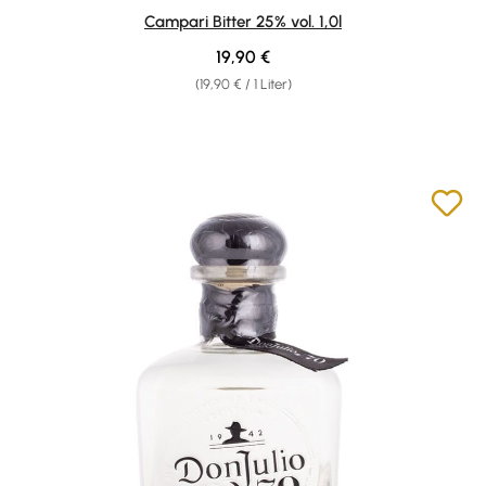
Durchschnittliche Bewertung von 4.92 von 5 Sternen
Campari Bitter 25% vol. 1,0l
Regulärer Preis:
19,90 €
(19,90 € / 1 Liter)