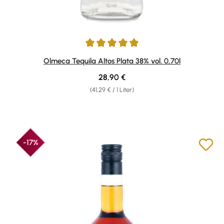
Durchschnittliche Bewertung von 5 von 5 Sternen
Olmeca Tequila Altos Plata 38% vol. 0,70l
Regulärer Preis:
28,90 €
(41,29 € / 1 Liter)
-17%