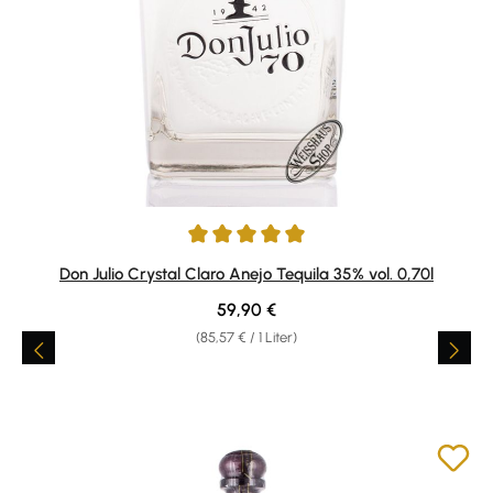
Durchschnittliche Bewertung von 5 von 5 Sternen
Don Julio Crystal Claro Anejo Tequila 35% vol. 0,70l
Regulärer Preis:
59,90 €
(85,57 € / 1 Liter)