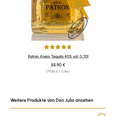
Durchschnittliche Bewertung von 4.85 von 5 Sternen
Patron Anejo Tequila 40% vol. 0,70l
Regulärer Preis:
55,90 €
(79,86 € / 1 Liter)
Produktgalerie überspringen
Weitere Produkte von Don Julio ansehen