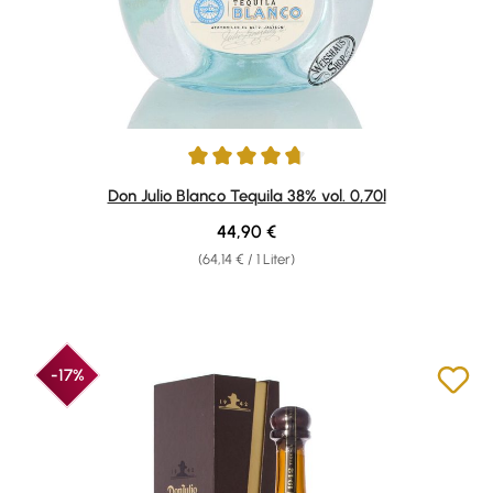
Durchschnittliche Bewertung von 4.86 von 5 Sternen
Don Julio Blanco Tequila 38% vol. 0,70l
Regulärer Preis:
44,90 €
(64,14 € / 1 Liter)
-17%