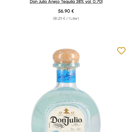
Don Julio Anejo Tequila 38% vol. 0,70l
Regulärer Preis:
56,90 €
(81,29 € / 1 Liter)