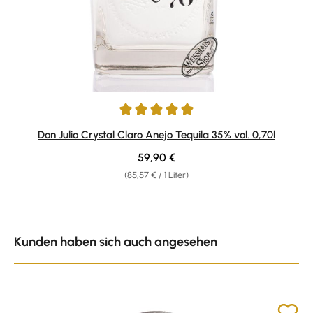
Durchschnittliche Bewertung von 5 von 5 Sternen
Don Julio Crystal Claro Anejo Tequila 35% vol. 0,70l
Regulärer Preis:
59,90 €
(85,57 € / 1 Liter)
Produktgalerie überspringen
Kunden haben sich auch angesehen