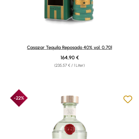
Casazar Tequila Reposado 40% vol. 0,70l
Regulärer Preis:
164,90 €
(235,57 € / 1 Liter)
-22%