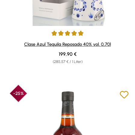
Durchschnittliche Bewertung von 5 von 5 Sternen
Clase Azul Tequila Reposado 40% vol. 0,70l
Regulärer Preis:
199,90 €
(285,57 € / 1 Liter)
-25%