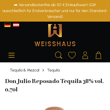
➡️ Versandkostenfrei ab 50 € Einkaufswert (Gilt
alt springen
ausschließlich für Endverbraucher und nur für den Standard-
Versand)
Tequila & Mezcal
Tequila
Don Julio Reposado Tequila 38% vol.
0,70l
Bildergalerie überspringen