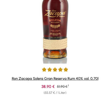
Durchschnittliche Bewertung von 4.88 von 5 Sternen
Ron Zacapa Solera Gran Reserva Rum 40% vol. 0,70l
1
Verkaufspreis:
38,90 €
Regulärer Preis:
51,90 €
(55,57 € / 1 Liter)