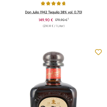
Durchschnittliche Bewertung von 4.84 von 5 Sternen
Don Julio 1942 Tequila 38% vol. 0,70l
1
Verkaufspreis:
149,90 €
Regulärer Preis:
179,90 €
(214,14 € / 1 Liter)