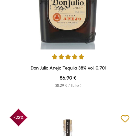
Durchschnittliche Bewertung von 4.91 von 5 Sternen
Don Julio Anejo Tequila 38% vol. 0,70l
Regulärer Preis:
56,90 €
(81,29 € / 1 Liter)
-22%