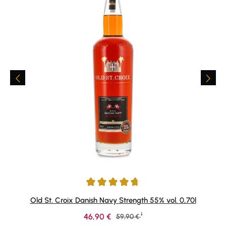
Durchschnittliche Bewertung von 4.8 von 5 Sternen
Old St. Croix Danish Navy Strength 55% vol. 0,70l
1
Verkaufspreis:
46,90 €
Regulärer Preis:
59,90 €