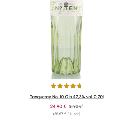
Durchschnittliche Bewertung von 4.85 von 5 Sternen
Tanqueray No. 10 Gin 47,3% vol. 0,70l
1
Verkaufspreis:
24,90 €
Regulärer Preis:
31,90 €
(35,57 € / 1 Liter)