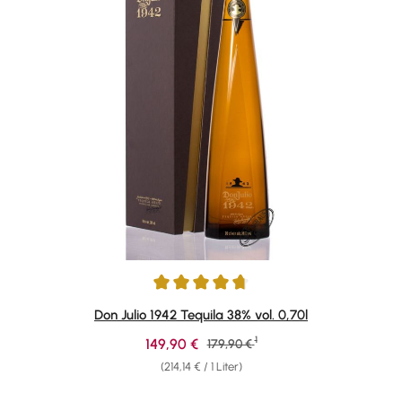
Durchschnittliche Bewertung von 4.84 von 5 Sternen
Don Julio 1942 Tequila 38% vol. 0,70l
1
Verkaufspreis:
149,90 €
Regulärer Preis:
179,90 €
(214,14 € / 1 Liter)