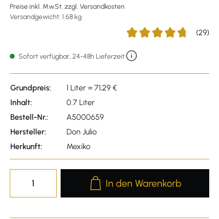
Preise inkl. MwSt. zzgl. Versandkosten
Versandgewicht: 1.68 kg
(29)
Durchschnittliche Bewertu
Sofort verfügbar, 24-48h Lieferzeit
Grundpreis:
1 Liter = 71,29 €
Inhalt:
0.7 Liter
Bestell-Nr.:
A5000659
Hersteller:
Don Julio
Herkunft:
Mexiko
Produkt Anzahl: Gib den gewünscht
In den Warenkorb