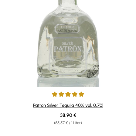
Durchschnittliche Bewertung von 4.92 von 5 Sternen
Patron Silver Tequila 40% vol. 0,70l
Regulärer Preis:
38,90 €
(55,57 € / 1 Liter)