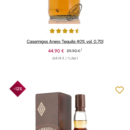
Durchschnittliche Bewertung von 4.53 von 5 Sternen
Casamigos Anejo Tequila 40% vol. 0,70l
1
Verkaufspreis:
44,90 €
Regulärer Preis:
59,90 €
(64,14 € / 1 Liter)
-12%