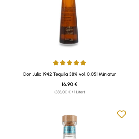
Durchschnittliche Bewertung von 5 von 5 Sternen
Don Julio 1942 Tequila 38% vol. 0,05l Miniatur
Regulärer Preis:
16,90 €
(338,00 € / 1 Liter)