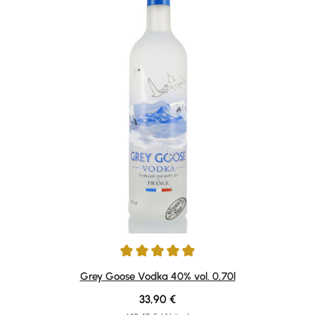
Durchschnittliche Bewertung von 4.95 von 5 Sternen
Grey Goose Vodka 40% vol. 0,70l
Regulärer Preis:
33,90 €