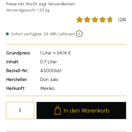
Preise inkl. MwSt. zzgl. Versandkosten
Versandgewicht: 1.55 kg
(28)
Durchschnittliche Bewertu
Sofort verfügbar, 24-48h Lieferzeit
Grundpreis:
1 Liter = 64,14 €
Inhalt:
0.7 Liter
Bestell-Nr.:
A5000661
Hersteller:
Don Julio
Herkunft:
Mexiko
Produkt Anzahl: Gib den gewünscht
In den Warenkorb