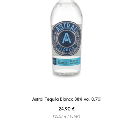
Astral Tequila Blanco 38% vol. 0,70l
Regulärer Preis:
24,90 €
(35,57 € / 1 Liter)