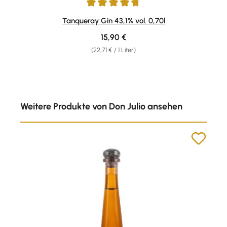
Durchschnittliche Bewertung von 4.81 von 5 Sternen
Tanqueray Gin 43,1% vol. 0,70l
Regulärer Preis:
15,90 €
(22,71 € / 1 Liter)
Produktgalerie überspringen
Weitere Produkte von Don Julio ansehen