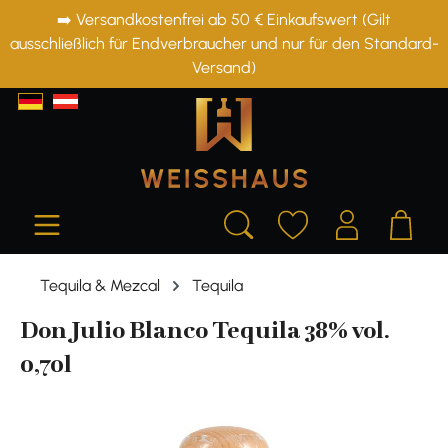
➡️ Versandkostenfrei ab 50 € Einkaufswert (Gilt
alt springen
ausschließlich für Endverbraucher und nur für den Standard-
Versand)
Tequila & Mezcal
Tequila
Don Julio Blanco Tequila 38% vol.
0,70l
Bildergalerie überspringen