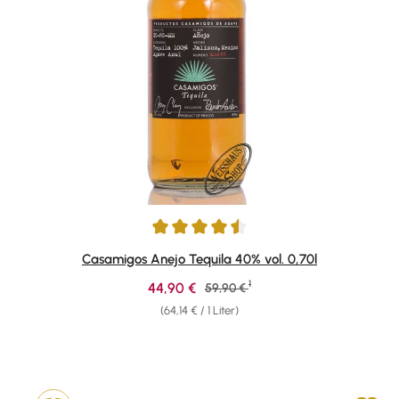
Durchschnittliche Bewertung von 4.53 von 5 Sternen
Casamigos Anejo Tequila 40% vol. 0,70l
1
Verkaufspreis:
44,90 €
Regulärer Preis:
59,90 €
(64,14 € / 1 Liter)