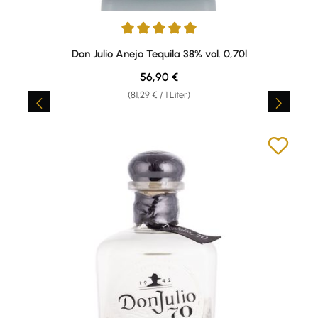
Durchschnittliche Bewertung von 4.91 von 5 Sternen
Don Julio Anejo Tequila 38% vol. 0,70l
Regulärer Preis:
56,90 €
(81,29 € / 1 Liter)