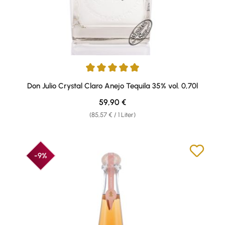
Durchschnittliche Bewertung von 5 von 5 Sternen
Don Julio Crystal Claro Anejo Tequila 35% vol. 0,70l
Regulärer Preis:
59,90 €
(85,57 € / 1 Liter)
-9%