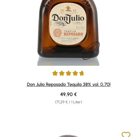
Durchschnittliche Bewertung von 4.76 von 5 Sternen
Don Julio Reposado Tequila 38% vol. 0,70l
Regulärer Preis:
49,90 €
(71,29 € / 1 Liter)