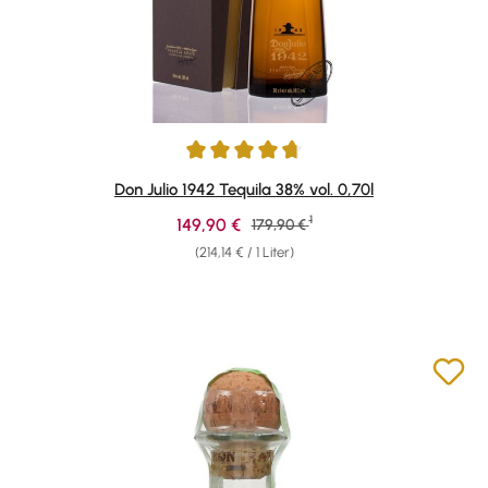
Durchschnittliche Bewertung von 4.84 von 5 Sternen
Don Julio 1942 Tequila 38% vol. 0,70l
1
Verkaufspreis:
149,90 €
Regulärer Preis:
179,90 €
(214,14 € / 1 Liter)