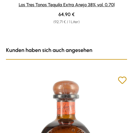
Durchschnittliche Bewertung von 5 von 5 Sternen
Los Tres Tonos Tequila Extra Anejo 38% vol. 0,70l
Regulärer Preis:
64,90 €
(92,71 € / 1 Liter)
Produktgalerie überspringen
Kunden haben sich auch angesehen