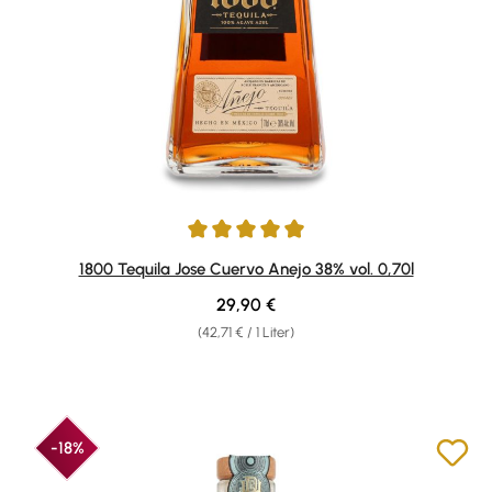
Durchschnittliche Bewertung von 4.89 von 5 Sternen
1800 Tequila Jose Cuervo Anejo 38% vol. 0,70l
Regulärer Preis:
29,90 €
(42,71 € / 1 Liter)
-18%