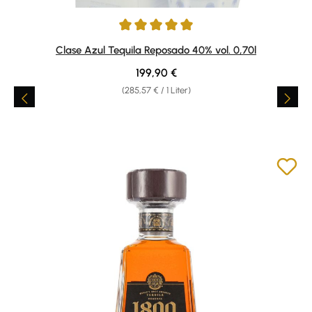
Durchschnittliche Bewertung von 5 von 5 Sternen
Clase Azul Tequila Reposado 40% vol. 0,70l
Regulärer Preis:
199,90 €
(285,57 € / 1 Liter)