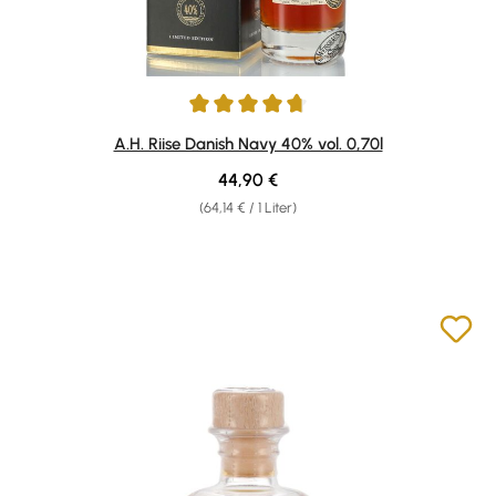
Durchschnittliche Bewertung von 4.86 von 5 Sternen
A.H. Riise Danish Navy 40% vol. 0,70l
Regulärer Preis:
44,90 €
(64,14 € / 1 Liter)