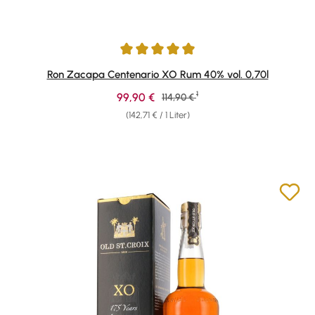
Durchschnittliche Bewertung von 4.95 von 5 Sternen
Ron Zacapa Centenario XO Rum 40% vol. 0,70l
1
Verkaufspreis:
99,90 €
Regulärer Preis:
114,90 €
(142,71 € / 1 Liter)