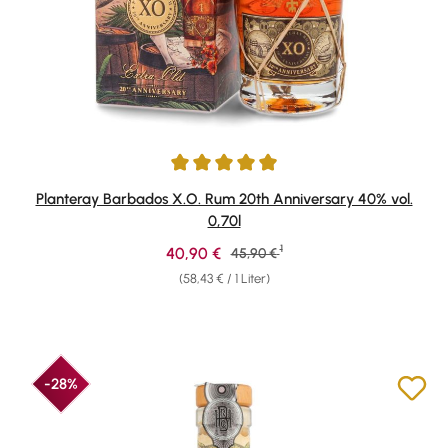
Durchschnittliche Bewertung von 4.91 von 5 Sternen
Planteray Barbados X.O. Rum 20th Anniversary 40% vol.
0,70l
1
Verkaufspreis:
40,90 €
Regulärer Preis:
45,90 €
(58,43 € / 1 Liter)
-28%