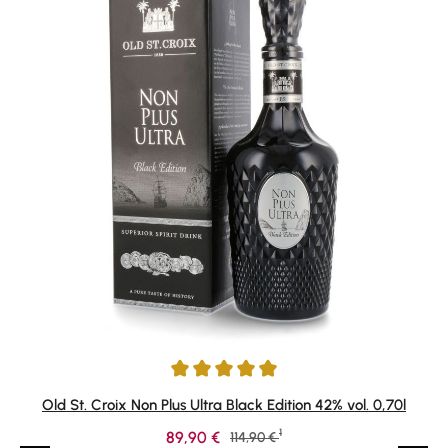
Durchschnittliche Bewertung von 4.97 von 5 Sternen
Old St. Croix Non Plus Ultra Black Edition 42% vol. 0,70l
1
Verkaufspreis:
89,90 €
Regulärer Preis:
114,90 €