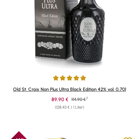
Durchschnittliche Bewertung von 4.97 von 5 Sternen
Old St. Croix Non Plus Ultra Black Edition 42% vol. 0,70l
1
Verkaufspreis:
89,90 €
Regulärer Preis:
114,90 €
(128,43 € / 1 Liter)