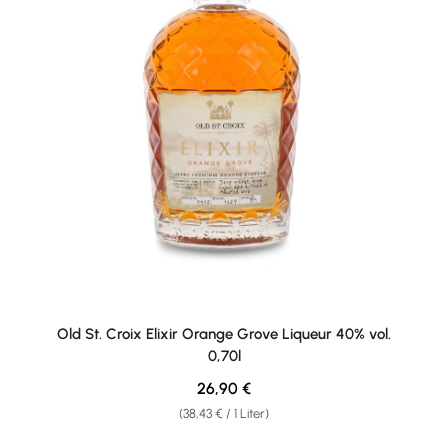
Old St. Croix Elixir Orange Grove Liqueur 40% vol.
0,70l
Regulärer Preis:
26,90 €
(38,43 € / 1 Liter)