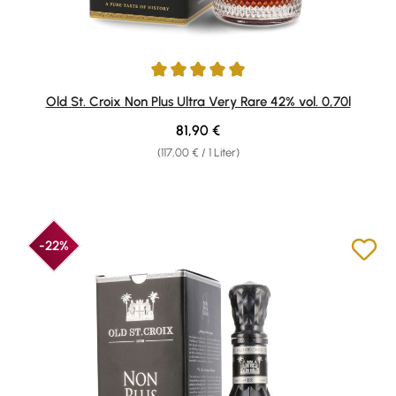
Durchschnittliche Bewertung von 4.94 von 5 Sternen
Old St. Croix Non Plus Ultra Very Rare 42% vol. 0,70l
Regulärer Preis:
81,90 €
(117,00 € / 1 Liter)
-22%