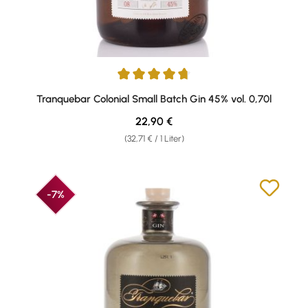
Durchschnittliche Bewertung von 4.78 von 5 Sternen
Tranquebar Colonial Small Batch Gin 45% vol. 0,70l
Regulärer Preis:
22,90 €
(32,71 € / 1 Liter)
-7%