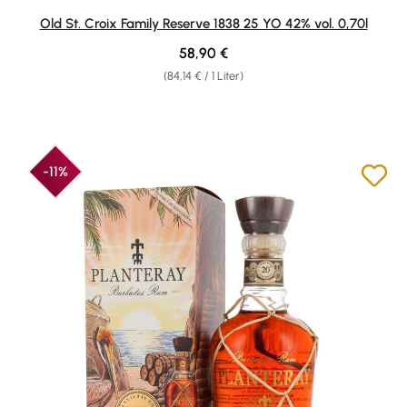
Durchschnittliche Bewertung von 4.94 von 5 Sternen
Old St. Croix Family Reserve 1838 25 YO 42% vol. 0,70l
Regulärer Preis:
58,90 €
(84,14 € / 1 Liter)
-11%