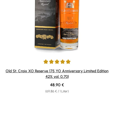
Durchschnittliche Bewertung von 4.92 von 5 Sternen
Old St. Croix XO Reserve 175 YO Anniversary Limited Edition
42% vol. 0,70l
Regulärer Preis:
48,90 €
(69,86 € / 1 Liter)