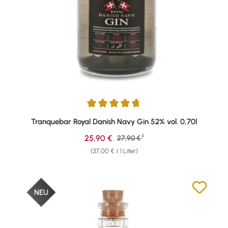
Durchschnittliche Bewertung von 4.8 von 5 Sternen
Tranquebar Royal Danish Navy Gin 52% vol. 0,70l
1
Verkaufspreis:
25,90 €
Regulärer Preis:
27,90 €
(37,00 € / 1 Liter)
NEU