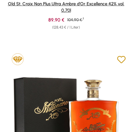
Durchschnittliche Bewertung von 4.89 von 5 Sternen
Old St. Croix Non Plus Ultra Ambre d'Or Excellence 42% vol.
0,70l
1
Verkaufspreis:
89,90 €
Regulärer Preis:
104,90 €
(128,43 € / 1 Liter)