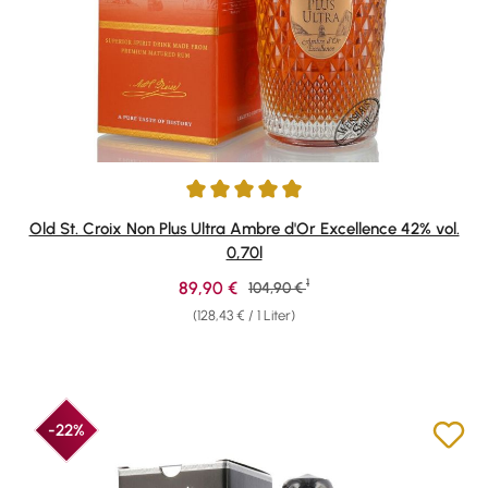
Durchschnittliche Bewertung von 4.89 von 5 Sternen
Old St. Croix Non Plus Ultra Ambre d'Or Excellence 42% vol.
0,70l
1
Verkaufspreis:
89,90 €
Regulärer Preis:
104,90 €
(128,43 € / 1 Liter)
-22%