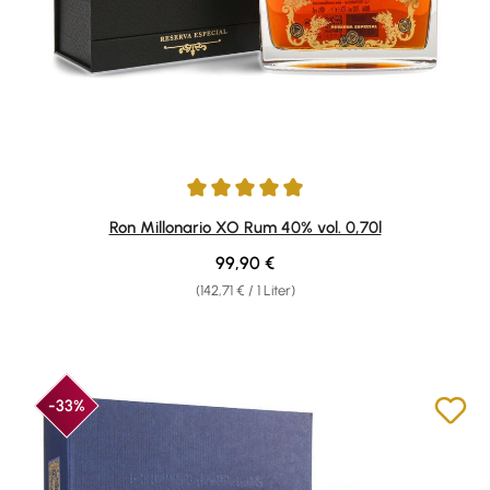
Durchschnittliche Bewertung von 4.93 von 5 Sternen
Ron Millonario XO Rum 40% vol. 0,70l
Regulärer Preis:
99,90 €
(142,71 € / 1 Liter)
-33%