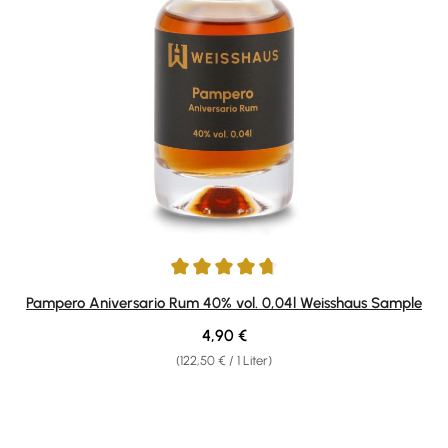
Durchschnittliche Bewertung von 4.67 von 5 Sternen
Pampero Aniversario Rum 40% vol. 0,04l Weisshaus Sample
Regulärer Preis:
4,90 €
(122,50 € / 1 Liter)
Produktgalerie überspringen