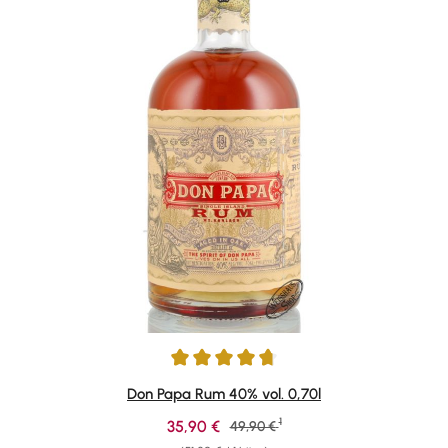
Durchschnittliche Bewertung von 4.87 von 5 Sternen
Don Papa Rum 40% vol. 0,70l
1
Verkaufspreis:
35,90 €
Regulärer Preis:
49,90 €