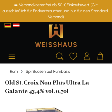
➡️ Versandkostenfrei ab 50 € Einkaufswert (Gilt
alt springen
ausschließlich für Endverbraucher und nur für den Standard-
Versand)
Rum
Spirituosen auf Rumbasis
Old St. Croix Non Plus Ultra La
Galante 43,4% vol. 0,70l
Bildergalerie überspringen