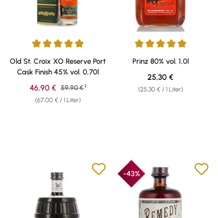
Durchschnittliche Bewertung von 4.92 von 5 Sternen
Durchschnittliche Bewertung v
Old St. Croix XO Reserve Port
Prinz 80% vol. 1,0l
Cask Finish 45% vol. 0,70l
Regulärer Preis:
25,30 €
1
Verkaufspreis:
46,90 €
Regulärer Preis:
59,90 €
(25,30 € / 1 Liter)
(67,00 € / 1 Liter)
-43%