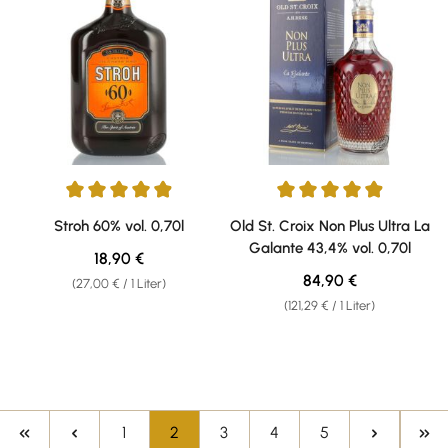
Durchschnittliche Bewertung von 4.94 von 5 Sternen
Durchschnittliche Bewertung vo
Stroh 60% vol. 0,70l
Old St. Croix Non Plus Ultra La
Galante 43,4% vol. 0,70l
Regulärer Preis:
18,90 €
Regulärer Preis:
84,90 €
(27,00 € / 1 Liter)
(121,29 € / 1 Liter)
Seite
Seite
Seite
Seite
Seite
1
2
3
4
5