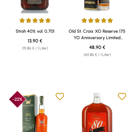
Durchschnittliche Bewertung von 4.99 von 5 Sternen
Durchschnittliche Bewertung v
Stroh 40% vol. 0,70l
Old St. Croix XO Reserve 175
YO Anniversary Limited
Regulärer Preis:
13,90 €
Edition 42% vol. 0,70l
Regulärer Preis:
48,90 €
(19,86 € / 1 Liter)
(69,86 € / 1 Liter)
-22%