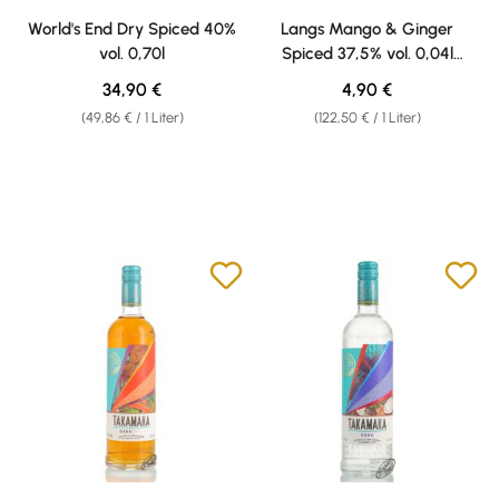
Durchschnittliche Bewertung von 3 von 5 Sternen
World's End Dry Spiced 40%
Langs Mango & Ginger
vol. 0,70l
Spiced 37,5% vol. 0,04l
Weisshaus Sample
Regulärer Preis:
Regulärer Preis:
34,90 €
4,90 €
(49,86 € / 1 Liter)
(122,50 € / 1 Liter)