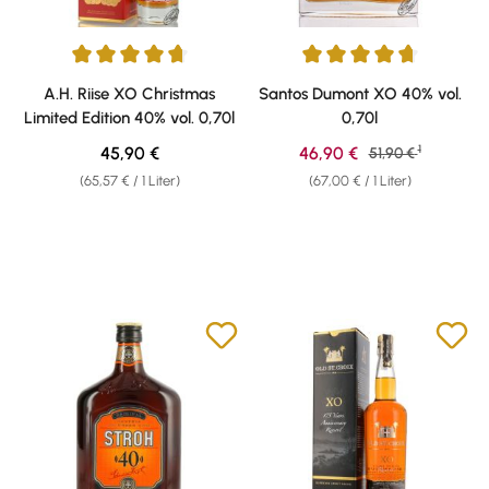
Durchschnittliche Bewertung von 4.82 von 5 Sternen
Durchschnittliche Bewertung v
A.H. Riise XO Christmas
Santos Dumont XO 40% vol.
Limited Edition 40% vol. 0,70l
0,70l
1
Regulärer Preis:
Verkaufspreis:
45,90 €
46,90 €
Regulärer Preis:
51,90 €
(65,57 € / 1 Liter)
(67,00 € / 1 Liter)