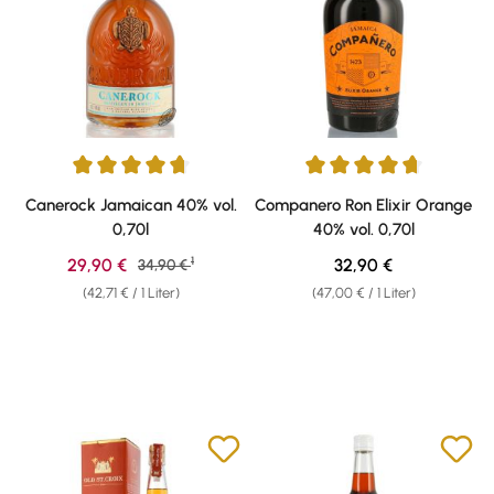
Durchschnittliche Bewertung von 4.81 von 5 Sternen
Durchschnittliche Bewertung v
Canerock Jamaican 40% vol.
Companero Ron Elixir Orange
0,70l
40% vol. 0,70l
1
Verkaufspreis:
Regulärer Preis:
29,90 €
Regulärer Preis:
32,90 €
34,90 €
(42,71 € / 1 Liter)
(47,00 € / 1 Liter)