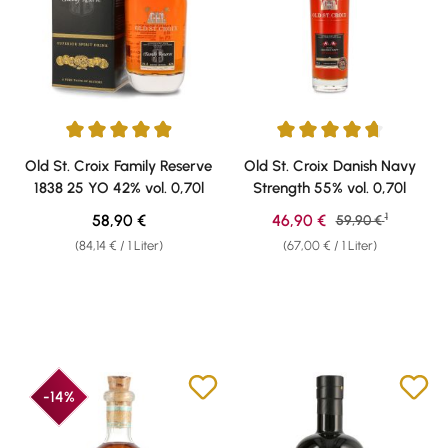
Durchschnittliche Bewertung von 4.94 von 5 Sternen
Durchschnittliche Bewertung v
Old St. Croix Family Reserve
Old St. Croix Danish Navy
1838 25 YO 42% vol. 0,70l
Strength 55% vol. 0,70l
1
Regulärer Preis:
Verkaufspreis:
58,90 €
46,90 €
Regulärer Preis:
59,90 €
(84,14 € / 1 Liter)
(67,00 € / 1 Liter)
-14%