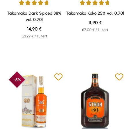
Durchschnittliche Bewertung von 4.87 von 5 Sternen
Durchschnittliche Bewertung v
Takamaka Dark Spiced 38%
Takamaka Koko 25% vol. 0,70l
vol. 0,70l
Regulärer Preis:
11,90 €
Regulärer Preis:
14,90 €
(17,00 € / 1 Liter)
(21,29 € / 1 Liter)
-5%