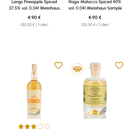
Langs Pineapple Spiced
Naga Malacca Spiced 40%
37,5% vol. 0,04l Weisshaus
vol. 0,04l Weisshaus Sample
Sample
Regulärer Preis:
Regulärer Preis:
4,90 €
4,90 €
(122,50 € / 1 Liter)
(122,50 € / 1 Liter)