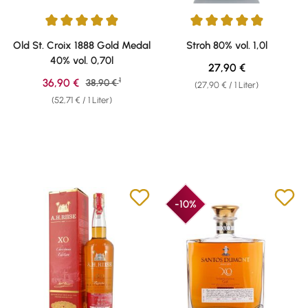
Durchschnittliche Bewertung von 4.88 von 5 Sternen
Durchschnittliche Bewertung v
Old St. Croix 1888 Gold Medal
Stroh 80% vol. 1,0l
40% vol. 0,70l
Regulärer Preis:
27,90 €
1
Verkaufspreis:
36,90 €
Regulärer Preis:
38,90 €
(27,90 € / 1 Liter)
(52,71 € / 1 Liter)
-10%