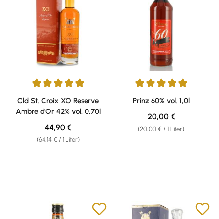
Durchschnittliche Bewertung von 4.88 von 5 Sternen
Durchschnittliche Bewertung v
Old St. Croix XO Reserve
Prinz 60% vol. 1,0l
Ambre d'Or 42% vol. 0,70l
Regulärer Preis:
20,00 €
Regulärer Preis:
44,90 €
(20,00 € / 1 Liter)
(64,14 € / 1 Liter)