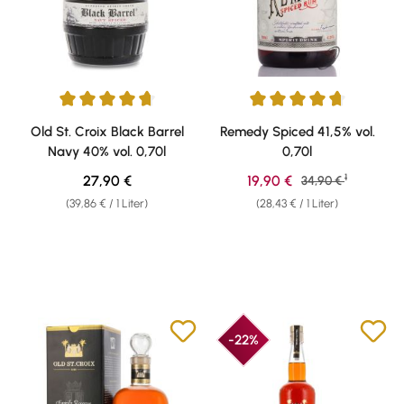
Durchschnittliche Bewertung von 4.83 von 5 Sternen
Durchschnittliche Bewertung v
Old St. Croix Black Barrel
Remedy Spiced 41,5% vol.
Navy 40% vol. 0,70l
0,70l
1
Regulärer Preis:
Verkaufspreis:
27,90 €
19,90 €
Regulärer Preis:
34,90 €
(39,86 € / 1 Liter)
(28,43 € / 1 Liter)
-22%