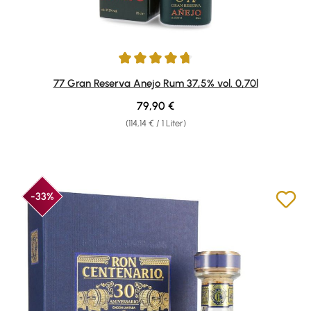
Durchschnittliche Bewertung von 4.86 von 5 Sternen
77 Gran Reserva Anejo Rum 37,5% vol. 0,70l
Regulärer Preis:
79,90 €
(114,14 € / 1 Liter)
-33%