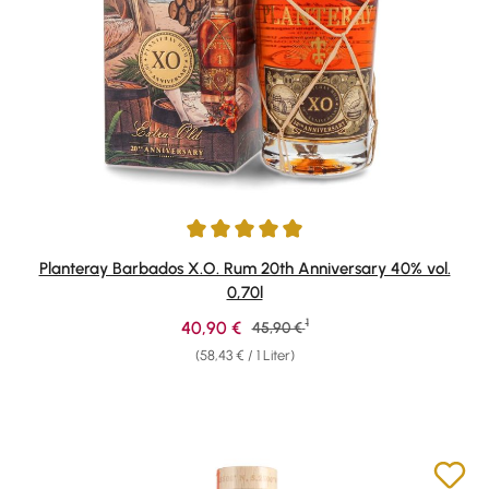
Durchschnittliche Bewertung von 4.91 von 5 Sternen
Planteray Barbados X.O. Rum 20th Anniversary 40% vol.
0,70l
1
Verkaufspreis:
40,90 €
Regulärer Preis:
45,90 €
(58,43 € / 1 Liter)