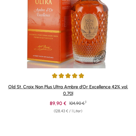
Durchschnittliche Bewertung von 4.89 von 5 Sternen
Old St. Croix Non Plus Ultra Ambre d'Or Excellence 42% vol.
0,70l
1
Verkaufspreis:
89,90 €
Regulärer Preis:
104,90 €
(128,43 € / 1 Liter)
Produktgalerie überspringen