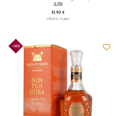
0,70l
Regulärer Preis:
51,90 €
(74,14 € / 1 Liter)
-14%