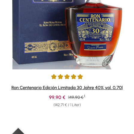
Durchschnittliche Bewertung von 4.92 von 5 Sternen
Ron Centenario Edición Limitada 30 Jahre 40% vol. 0,70l
1
Verkaufspreis:
99,90 €
Regulärer Preis:
149,90 €
(142,71 € / 1 Liter)