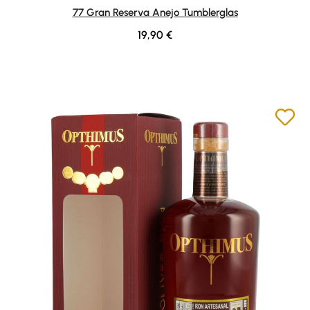
Durchschnittliche Bewertung von 4.5 von 5 Sternen
77 Gran Reserva Anejo Tumblerglas
Regulärer Preis:
19,90 €