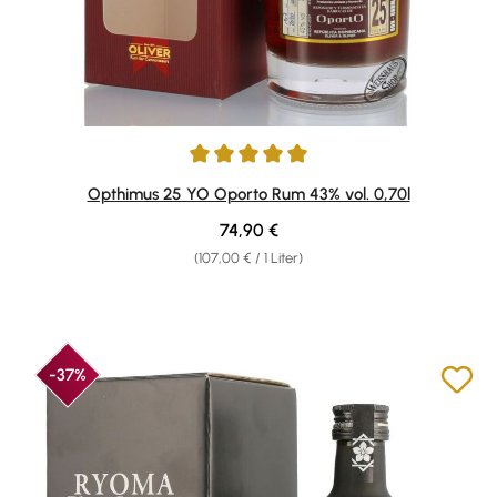
Durchschnittliche Bewertung von 5 von 5 Sternen
Opthimus 25 YO Oporto Rum 43% vol. 0,70l
Regulärer Preis:
74,90 €
(107,00 € / 1 Liter)
-37%