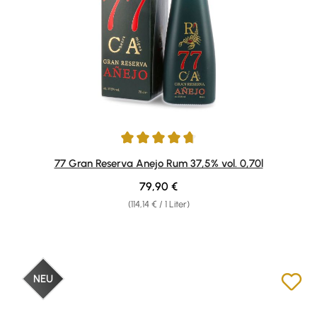
Durchschnittliche Bewertung von 4.86 von 5 Sternen
77 Gran Reserva Anejo Rum 37,5% vol. 0,70l
Regulärer Preis:
79,90 €
(114,14 € / 1 Liter)
NEU