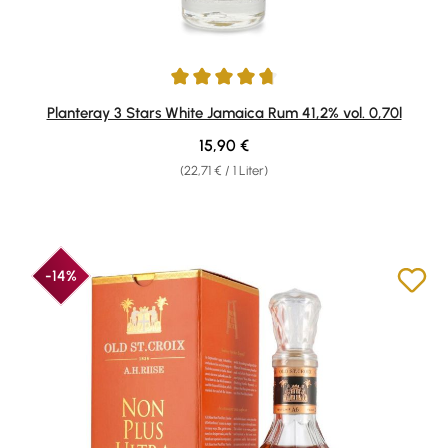
Durchschnittliche Bewertung von 4.83 von 5 Sternen
Planteray 3 Stars White Jamaica Rum 41,2% vol. 0,70l
Regulärer Preis:
15,90 €
(22,71 € / 1 Liter)
-14%