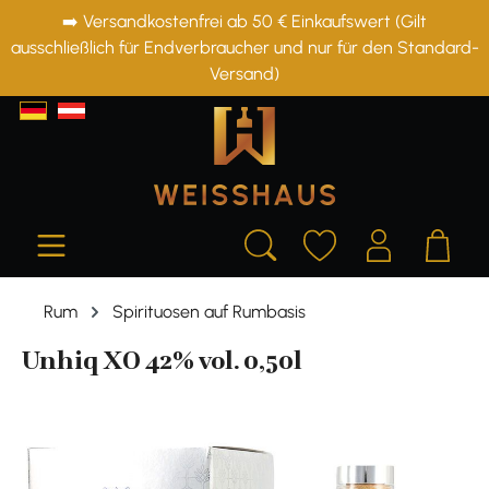
➡️ Versandkostenfrei ab 50 € Einkaufswert (Gilt
alt springen
ausschließlich für Endverbraucher und nur für den Standard-
Versand)
Rum
Spirituosen auf Rumbasis
Unhiq XO 42% vol. 0,50l
Bildergalerie überspringen