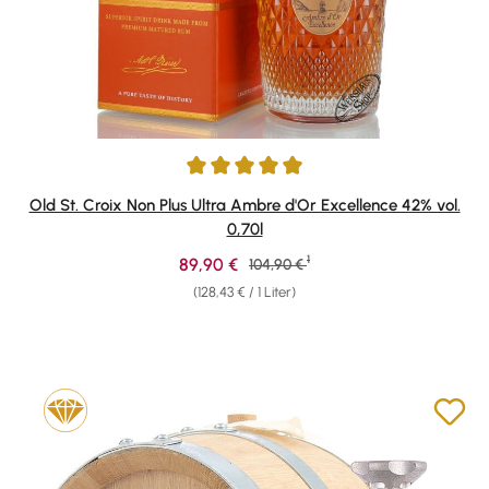
Durchschnittliche Bewertung von 4.89 von 5 Sternen
Old St. Croix Non Plus Ultra Ambre d'Or Excellence 42% vol.
0,70l
1
Verkaufspreis:
89,90 €
Regulärer Preis:
104,90 €
(128,43 € / 1 Liter)