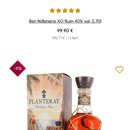
Durchschnittliche Bewertung von 4.93 von 5 Sternen
Ron Millonario XO Rum 40% vol. 0,70l
Regulärer Preis:
99,90 €
(142,71 € / 1 Liter)
-11%