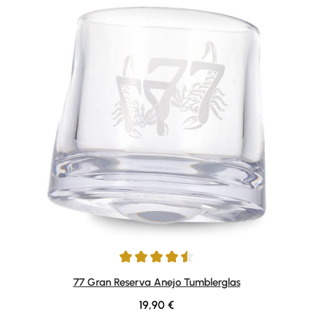
Durchschnittliche Bewertung von 4.5 von 5 Sternen
77 Gran Reserva Anejo Tumblerglas
Regulärer Preis:
19,90 €