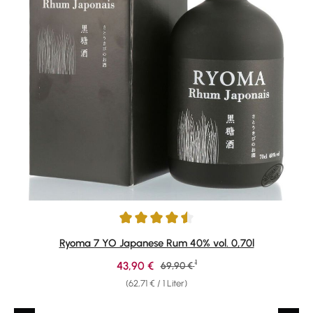
Durchschnittliche Bewertung von 4.59 von 5 Sternen
Ryoma 7 YO Japanese Rum 40% vol. 0,70l
1
Verkaufspreis:
43,90 €
Regulärer Preis:
69,90 €
(62,71 € / 1 Liter)