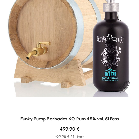
Funky Pump Barbados XO Rum 45% vol. 5l Fass
Regulärer Preis:
499,90 €
(99,98 € / 1 Liter)