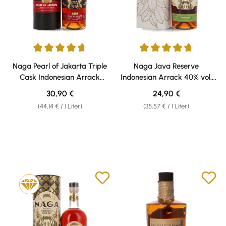
Durchschnittliche Bewertung von 4.71 von 5 Sternen
Durchschnittliche Bewertung v
Naga Pearl of Jakarta Triple
Naga Java Reserve
Cask Indonesian Arrack
Indonesian Arrack 40% vol.
42,7% vol. 0,70l
0,70l
Regulärer Preis:
Regulärer Preis:
30,90 €
24,90 €
(44,14 € / 1 Liter)
(35,57 € / 1 Liter)