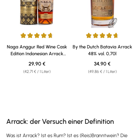
Durchschnittliche Bewertung von 4.83 von 5 Sternen
Durchschnittliche Bewertung v
Naga Anggur Red Wine Cask
By the Dutch Batavia Arrack
Edition Indonesian Arrack
48% vol. 0,70l
40% vol. 0,70l
Regulärer Preis:
Regulärer Preis:
29,90 €
34,90 €
(42,71 € / 1 Liter)
(49,86 € / 1 Liter)
Arrack: der Versuch einer Definition
Was ist Arrack? Ist es Rum? Ist es (Reis)Branntwein? Die