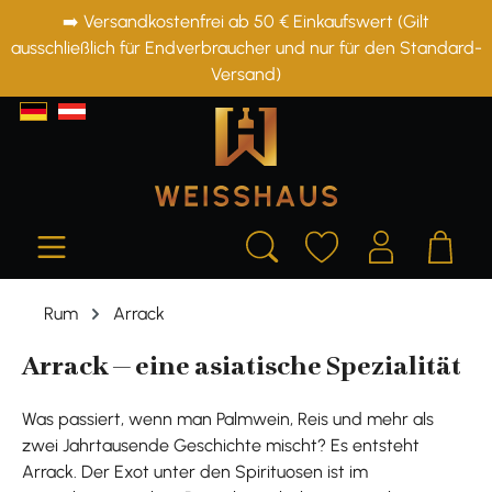
➡️ Versandkostenfrei ab 50 € Einkaufswert (Gilt
alt springen
ausschließlich für Endverbraucher und nur für den Standard-
Versand)
Rum
Arrack
Arrack – eine asiatische Spezialität
Was passiert, wenn man Palmwein, Reis und mehr als
zwei Jahrtausende Geschichte mischt? Es entsteht
Arrack. Der Exot unter den Spirituosen ist im