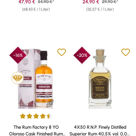
1
1
Verkaufspreis:
Verkaufspreis:
47,90 €
Regulärer Preis:
24,90 €
Regulärer Preis:
54,90 €
29,90 €
(68,43 € / 1 Liter)
(35,57 € / 1 Liter)
-16%
-20%
Durchschnittliche Bewertung von 4.57 von 5 Sternen
The Rum Factory 8 YO
4X50 R.N.P. Finely Distilled
Oloroso Cask Finished Rum
Superior Rum 40,5% vol. 0,04l