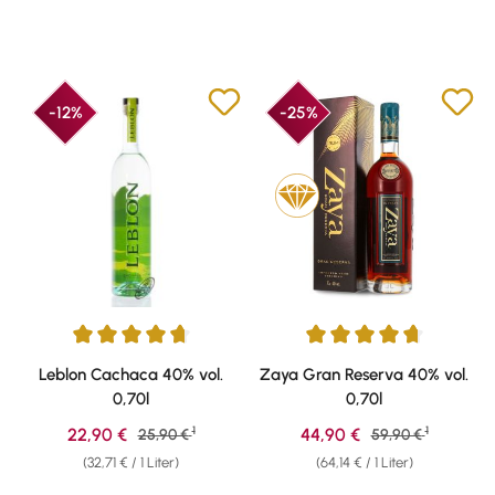
-12%
-25%
Durchschnittliche Bewertung von 4.87 von 5 Sternen
Durchschnittliche Bewertung v
Leblon Cachaca 40% vol.
Zaya Gran Reserva 40% vol.
0,70l
0,70l
1
1
Verkaufspreis:
Verkaufspreis:
22,90 €
Regulärer Preis:
44,90 €
Regulärer Preis:
25,90 €
59,90 €
(32,71 € / 1 Liter)
(64,14 € / 1 Liter)