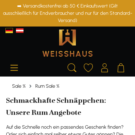
➡️ Versandkostenfrei ab 50 € Einkaufswert (Gilt
alt springen
ausschließlich für Endverbraucher und nur für den Standard-
Versand)
Sale %
Rum Sale %
Schmackhafte Schnäppchen:
Unsere Rum Angebote
Auf die Schnelle noch ein passendes Geschenk finden?
Oder sich einfach mal selber etwas Gutes gönnen? Die