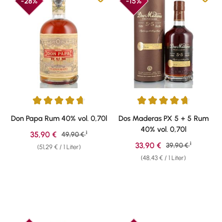
-28%
-15%
Durchschnittliche Bewertung von 4.87 von 5 Sternen
Durchschnittliche Bewertung vo
Don Papa Rum 40% vol. 0,70l
Dos Maderas PX 5 + 5 Rum
40% vol. 0,70l
1
Verkaufspreis:
35,90 €
Regulärer Preis:
49,90 €
1
Verkaufspreis:
33,90 €
Regulärer Preis:
39,90 €
(51,29 € / 1 Liter)
(48,43 € / 1 Liter)