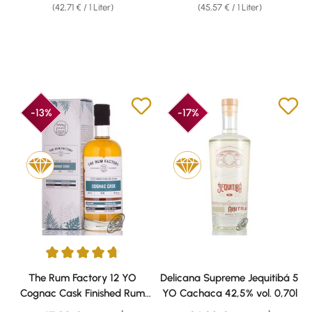
(42,71 € / 1 Liter)
(45,57 € / 1 Liter)
-13%
-17%
Durchschnittliche Bewertung von 4.8 von 5 Sternen
The Rum Factory 12 YO
Delicana Supreme Jequitibá 5
Cognac Cask Finished Rum
YO Cachaca 42,5% vol. 0,70l
45% vol. 0,70l