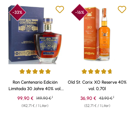
-33%
-16%
Durchschnittliche Bewertung von 4.92 von 5 Sternen
Durchschnittliche Bewertung v
Ron Centenario Edición
Old St. Corix XO Reserve 40%
Limitada 30 Jahre 40% vol.
vol. 0,70l
0,70l
1
1
Verkaufspreis:
Verkaufspreis:
99,90 €
Regulärer Preis:
36,90 €
Regulärer Preis:
149,90 €
43,90 €
(142,71 € / 1 Liter)
(52,71 € / 1 Liter)