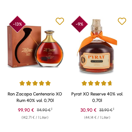
-13%
-9%
Durchschnittliche Bewertung von 4.95 von 5 Sternen
Durchschnittliche Bewertung v
Ron Zacapa Centenario XO
Pyrat XO Reserve 40% vol.
Rum 40% vol. 0,70l
0,70l
1
1
Verkaufspreis:
Verkaufspreis:
99,90 €
Regulärer Preis:
30,90 €
Regulärer Preis:
114,90 €
33,90 €
(142,71 € / 1 Liter)
(44,14 € / 1 Liter)