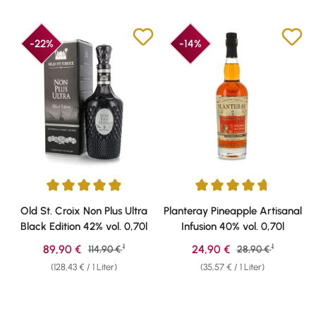
-22%
-14%
Durchschnittliche Bewertung von 4.97 von 5 Sternen
Durchschnittliche Bewertung v
Old St. Croix Non Plus Ultra
Planteray Pineapple Artisanal
Black Edition 42% vol. 0,70l
Infusion 40% vol. 0,70l
1
1
Verkaufspreis:
Verkaufspreis:
89,90 €
Regulärer Preis:
24,90 €
Regulärer Preis:
114,90 €
28,90 €
(128,43 € / 1 Liter)
(35,57 € / 1 Liter)