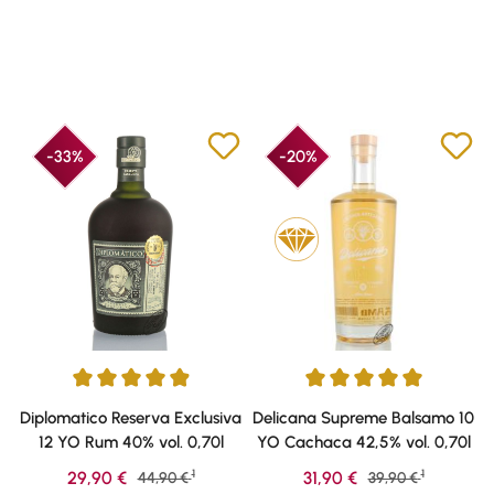
-33%
-20%
Durchschnittliche Bewertung von 4.9 von 5 Sternen
Durchschnittliche Bewertung v
Diplomatico Reserva Exclusiva
Delicana Supreme Balsamo 10
12 YO Rum 40% vol. 0,70l
YO Cachaca 42,5% vol. 0,70l
1
1
Verkaufspreis:
Verkaufspreis:
29,90 €
Regulärer Preis:
31,90 €
Regulärer Preis:
44,90 €
39,90 €