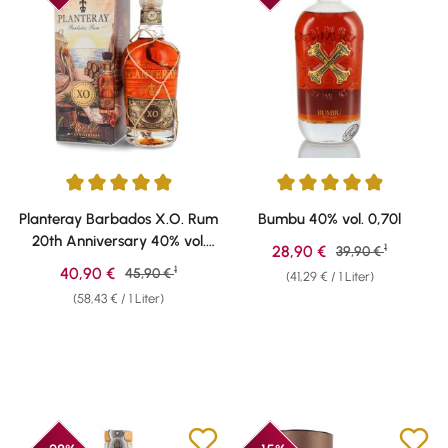
Durchschnittliche Bewertung von 4.91 von 5 Sternen
Durchschnittliche Bewertung v
Planteray Barbados X.O. Rum
Bumbu 40% vol. 0,70l
20th Anniversary 40% vol.
1
Verkaufspreis:
28,90 €
Regulärer Preis:
39,90 €
0,70l
1
Verkaufspreis:
40,90 €
Regulärer Preis:
45,90 €
(41,29 € / 1 Liter)
(58,43 € / 1 Liter)