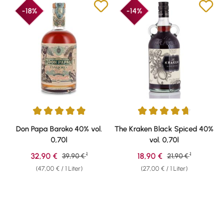
-18%
-14%
Durchschnittliche Bewertung von 4.88 von 5 Sternen
Durchschnittliche Bewertung v
Don Papa Baroko 40% vol.
The Kraken Black Spiced 40%
0,70l
vol. 0,70l
1
1
Verkaufspreis:
Verkaufspreis:
32,90 €
Regulärer Preis:
18,90 €
Regulärer Preis:
39,90 €
21,90 €
(47,00 € / 1 Liter)
(27,00 € / 1 Liter)