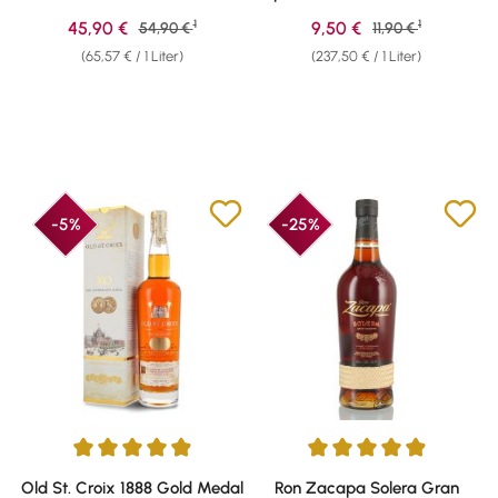
45% vol. 0,70l
Weisshaus Sample
1
1
Verkaufspreis:
Verkaufspreis:
45,90 €
Regulärer Preis:
9,50 €
Regulärer Preis:
54,90 €
11,90 €
(65,57 € / 1 Liter)
(237,50 € / 1 Liter)
-5%
-25%
Durchschnittliche Bewertung von 4.88 von 5 Sternen
Durchschnittliche Bewertung v
Old St. Croix 1888 Gold Medal
Ron Zacapa Solera Gran