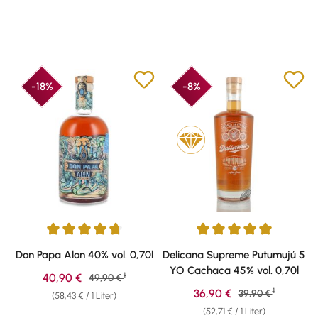
-18%
-8%
Durchschnittliche Bewertung von 4.79 von 5 Sternen
Durchschnittliche Bewertung v
Don Papa Alon 40% vol. 0,70l
Delicana Supreme Putumujú 5
YO Cachaca 45% vol. 0,70l
1
Verkaufspreis:
40,90 €
Regulärer Preis:
49,90 €
1
Verkaufspreis:
36,90 €
Regulärer Preis:
39,90 €
(58,43 € / 1 Liter)
(52,71 € / 1 Liter)