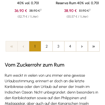
40% vol. 0,70l
Reserva Rum 40% vol. 0,70l
1
1
Verkaufspreis:
Verkaufspreis:
36,90 €
Regulärer Preis:
38,90 €
Regulärer Preis:
38,90 €
51,90 €
(52,71 € / 1 Liter)
(55,57 € / 1 Liter)
Seite
Seite
Seite
Seite
1
2
3
4
Vom Zuckerrohr zum Rum
Rum weckt in vielen von uns immer eine gewisse
Urlaubsstimmung, erinnert er doch an die letzte
Karibikreise oder den Urlaub auf einer der Inseln im
Indischen Ozean. Nicht unbegründet, denn besonders in
den Karibikstaaten sowie auf den Philippinen und
Madagaskar, aber auch auf den Kanarischen Inseln