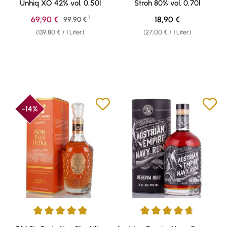
Unhiq XO 42% vol. 0,50l
Stroh 80% vol. 0,70l
1
Verkaufspreis:
Regulärer Preis:
69,90 €
Regulärer Preis:
18,90 €
99,90 €
(139,80 € / 1 Liter)
(27,00 € / 1 Liter)
-14%
Durchschnittliche Bewertung von 4.89 von 5 Sternen
Durchschnittliche Bewertung v