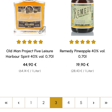
Durchschnittliche Bewertung von 5 von 5 Sternen
Durchschnittliche Bewertung v
Old Man Project Five Leisure
Remedy Pineapple 40% vol.
Harbour Spirit 40% vol. 0,70l
0,70l
Regulärer Preis:
Regulärer Preis:
44,90 €
19,90 €
(64,14 € / 1 Liter)
(28,43 € / 1 Liter)
Seite
Seite
Seite
Seite
Seite
1
2
3
4
5