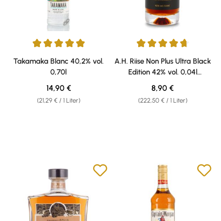
Durchschnittliche Bewertung von 5 von 5 Sternen
Durchschnittliche Bewertung v
Takamaka Blanc 40,2% vol.
A.H. Riise Non Plus Ultra Black
0,70l
Edition 42% vol. 0,04l
Weisshaus Sample
Regulärer Preis:
Regulärer Preis:
14,90 €
8,90 €
(21,29 € / 1 Liter)
(222,50 € / 1 Liter)