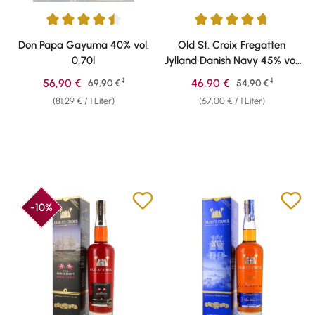
Durchschnittliche Bewertung von 4.62 von 5 Sternen
Durchschnittliche Bewertung v
Don Papa Gayuma 40% vol.
Old St. Croix Fregatten
0,70l
Jylland Danish Navy 45% vol.
0,70l
1
1
Verkaufspreis:
Verkaufspreis:
56,90 €
Regulärer Preis:
46,90 €
Regulärer Preis:
69,90 €
54,90 €
(81,29 € / 1 Liter)
(67,00 € / 1 Liter)
-10%