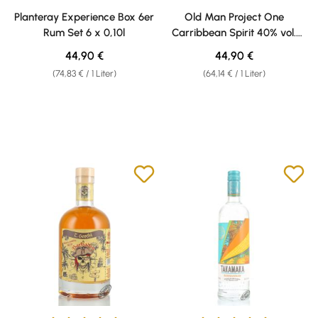
Durchschnittliche Bewertung von 4.91 von 5 Sternen
Durchschnittliche Bewertung v
Planteray Experience Box 6er
Old Man Project One
Rum Set 6 x 0,10l
Carribbean Spirit 40% vol.
0,70l
Regulärer Preis:
Regulärer Preis:
44,90 €
44,90 €
(74,83 € / 1 Liter)
(64,14 € / 1 Liter)