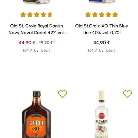
Durchschnittliche Bewertung von 4.74 von 5 Sternen
Durchschnittliche Bewertung v
Old St. Croix Royal Danish
Old St.Croix XO Thin Blue
Navy Naval Cadet 42% vol.
Line 40% vol. 0,70l
0,70l
1
Verkaufspreis:
Regulärer Preis:
44,90 €
Regulärer Preis:
44,90 €
49,90 €
(64,14 € / 1 Liter)
(64,14 € / 1 Liter)