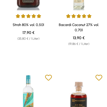
Durchschnittliche Bewertung von 5 von 5 Sternen
Durchschnittliche Bewertung v
Stroh 80% vol. 0,50l
Bacardi Coconut 27% vol.
0,70l
Regulärer Preis:
17,90 €
Regulärer Preis:
13,90 €
(35,80 € / 1 Liter)
(19,86 € / 1 Liter)