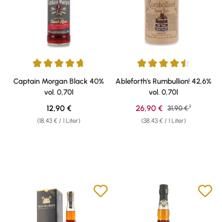
Durchschnittliche Bewertung von 4.7 von 5 Sternen
Durchschnittliche Bewertung v
Captain Morgan Black 40%
Ableforth's Rumbullion! 42,6%
vol. 0,70l
vol. 0,70l
1
Regulärer Preis:
Verkaufspreis:
12,90 €
26,90 €
Regulärer Preis:
31,90 €
(18,43 € / 1 Liter)
(38,43 € / 1 Liter)