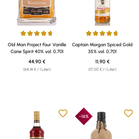
Durchschnittliche Bewertung von 4.74 von 5 Sternen
Durchschnittliche Bewertung v
Old Man Project Four Vanille
Captain Morgan Spiced Gold
Cane Spirit 40% vol. 0,70l
35% vol. 0,70l
Regulärer Preis:
Regulärer Preis:
44,90 €
11,90 €
(64,14 € / 1 Liter)
(17,00 € / 1 Liter)
-16%