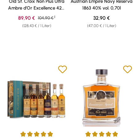
Old St. Croix Non Plus Ultra
Austrian Empire Navy Reserva
Ambre d'Or Excellence 42%
1863 40% vol. 0,70l
vol. 0,70l
1
Verkaufspreis:
Regulärer Preis:
89,90 €
Regulärer Preis:
32,90 €
104,90 €
(128,43 € / 1 Liter)
(47,00 € / 1 Liter)