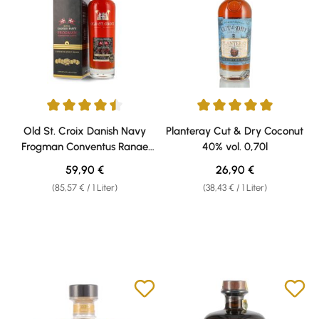
Durchschnittliche Bewertung von 4.44 von 5 Sternen
Durchschnittliche Bewertung v
Old St. Croix Danish Navy
Planteray Cut & Dry Coconut
Frogman Conventus Ranae
40% vol. 0,70l
60% vol. 0,70l
Regulärer Preis:
Regulärer Preis:
59,90 €
26,90 €
(85,57 € / 1 Liter)
(38,43 € / 1 Liter)