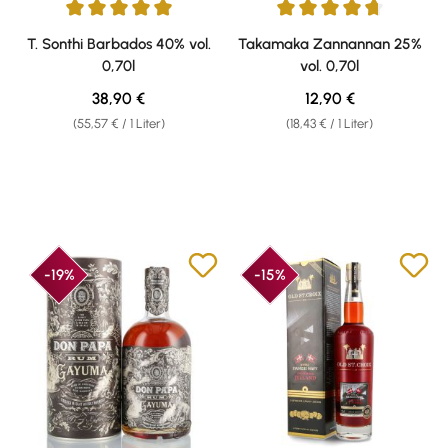
Durchschnittliche Bewertung von 5 von 5 Sternen
Durchschnittliche Bewertung v
T. Sonthi Barbados 40% vol.
Takamaka Zannannan 25%
0,70l
vol. 0,70l
Regulärer Preis:
Regulärer Preis:
38,90 €
12,90 €
(55,57 € / 1 Liter)
(18,43 € / 1 Liter)
-19%
-15%