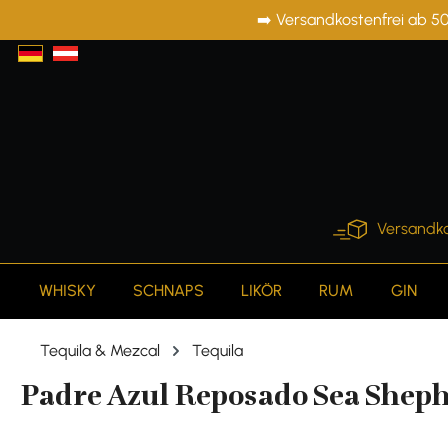
➡️ Versandkostenfrei ab 50
springen
Zur Hauptnavigation springen
Versandko
WHISKY
SCHNAPS
LIKÖR
RUM
GIN
Tequila & Mezcal
Tequila
Padre Azul Reposado Sea Shephe