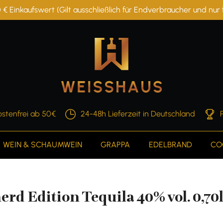
 € Einkaufswert (Gilt ausschließlich für Endverbraucher und nu
stenfrei ab 50€
24-48h Lieferzeit in Deutschland
WEIN & SCHAUMWEIN
GRAPPA
EDELBRAND
CO
rd Edition Tequila 40% vol. 0,70