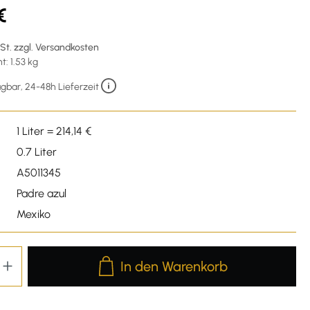
€
wSt. zzgl. Versandkosten
: 1.53 kg
gbar, 24-48h Lieferzeit
1 Liter = 214,14 €
0.7 Liter
A5011345
Padre azul
Mexiko
Produkt Anzahl: Gib den gewünschten We
In den Warenkorb