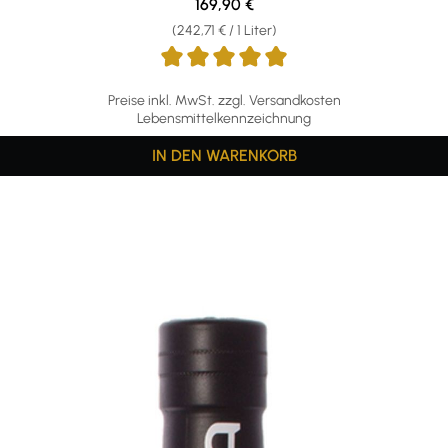
Regulärer Preis:
169,90 €
(242,71 € / 1 Liter)
Preise inkl. MwSt. zzgl. Versandkosten
Lebensmittelkennzeichnung
IN DEN WARENKORB