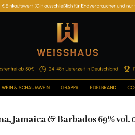
 € Einkaufswert (Gilt ausschließlich für Endverbraucher und nu
stenfrei ab 50€
24-48h Lieferzeit in Deutschland
WEIN & SCHAUMWEIN
GRAPPA
EDELBRAND
CO
, Jamaica & Barbados 69% vol. 0