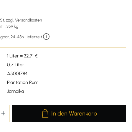
€
wSt. zzgl. Versandkosten
: 1.359 kg
gbar, 24-48h Lieferzeit
1 Liter = 32,71 €
0.7 Liter
A5001784
Plantation Rum
Jamaika
Produkt Anzahl: Gib den gewünschten We
In den Warenkorb