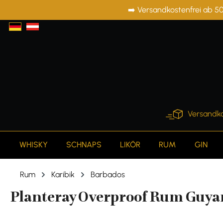
➡️ Versandkostenfrei ab 50
springen
Zur Hauptnavigation springen
Versandko
WHISKY
SCHNAPS
LIKÖR
RUM
GIN
Rum
Karibik
Barbados
Planteray Overproof Rum Guyana