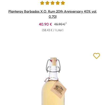
Durchschnittliche Bewertung von 4.91 von 5 Sternen
Planteray Barbados X.O. Rum 20th Anniversary 40% vol.
0,70l
1
Verkaufspreis:
40,90 €
Regulärer Preis:
45,90 €
(58,43 € / 1 Liter)