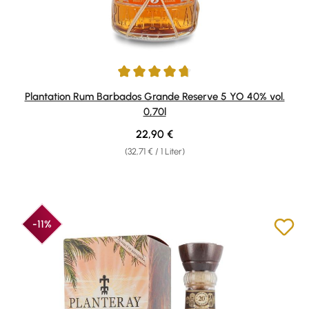
Durchschnittliche Bewertung von 4.8 von 5 Sternen
Plantation Rum Barbados Grande Reserve 5 YO 40% vol.
0,70l
Regulärer Preis:
22,90 €
(32,71 € / 1 Liter)
-11%