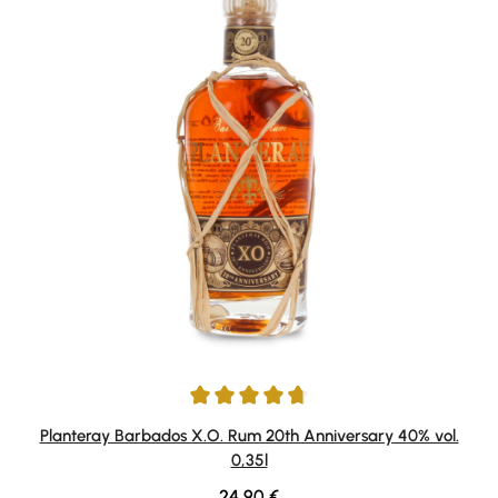
Durchschnittliche Bewertung von 4.83 von 5 Sternen
Planteray Barbados X.O. Rum 20th Anniversary 40% vol.
0,35l
Regulärer Preis:
24,90 €