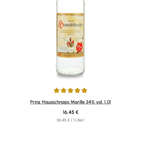
Durchschnittliche Bewertung von 4.92 von 5 Sternen
Prinz Hausschnaps Marille 34% vol. 1,0l
Regulärer Preis:
16,45 €
(16,45 € / 1 Liter)