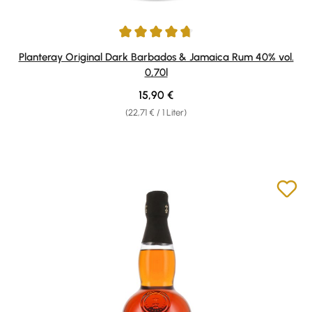
Durchschnittliche Bewertung von 4.68 von 5 Sternen
Planteray Original Dark Barbados & Jamaica Rum 40% vol.
0,70l
Regulärer Preis:
15,90 €
(22,71 € / 1 Liter)