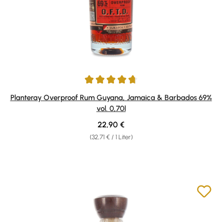
Durchschnittliche Bewertung von 4.86 von 5 Sternen
Planteray Overproof Rum Guyana, Jamaica & Barbados 69%
vol. 0,70l
Regulärer Preis:
22,90 €
(32,71 € / 1 Liter)