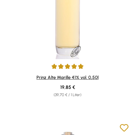
Durchschnittliche Bewertung von 4.96 von 5 Sternen
Prinz Alte Marille 41% vol. 0,50l
Regulärer Preis:
19,85 €
(39,70 € / 1 Liter)