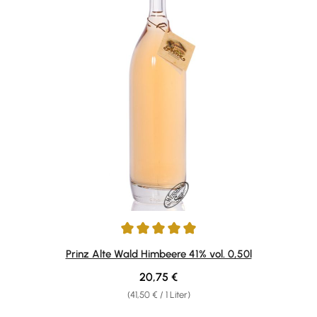
Durchschnittliche Bewertung von 4.88 von 5 Sternen
Prinz Alte Wald Himbeere 41% vol. 0,50l
Regulärer Preis:
20,75 €
(41,50 € / 1 Liter)