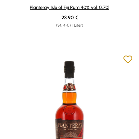
Durchschnittliche Bewertung von 4.92 von 5 Sternen
Planteray Isle of Fiji Rum 40% vol. 0,70l
Regulärer Preis:
23,90 €
(34,14 € / 1 Liter)