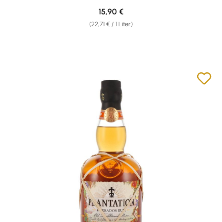
Regulärer Preis:
15,90 €
(22,71 € / 1 Liter)