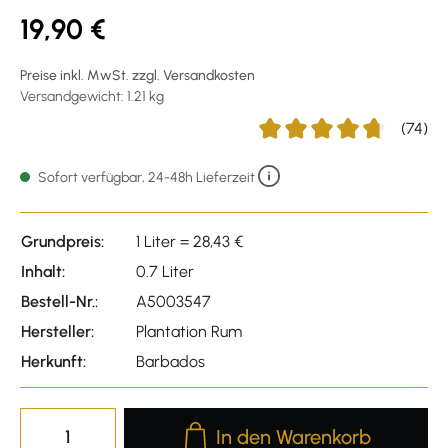
19,90 €
Preise inkl. MwSt. zzgl. Versandkosten
Versandgewicht: 1.21 kg
(74)
Durchschnittliche Bewertu
Sofort verfügbar, 24-48h Lieferzeit
Grundpreis:
1 Liter = 28,43 €
Inhalt:
0.7 Liter
Bestell-Nr.:
A5003547
Hersteller:
Plantation Rum
Herkunft:
Barbados
Produkt Anzahl: Gib den gewünscht
In den Warenkorb