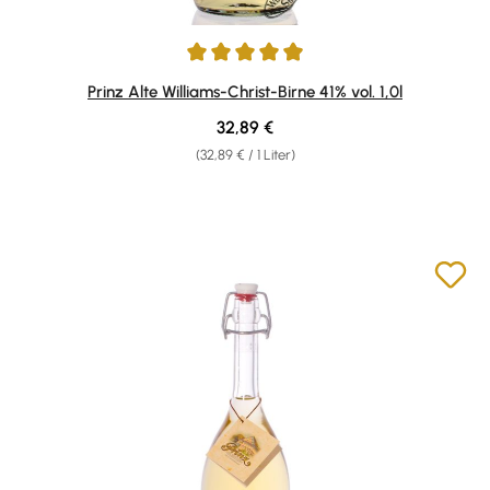
Durchschnittliche Bewertung von 4.95 von 5 Sternen
Prinz Alte Williams-Christ-Birne 41% vol. 1,0l
Regulärer Preis:
32,89 €
(32,89 € / 1 Liter)