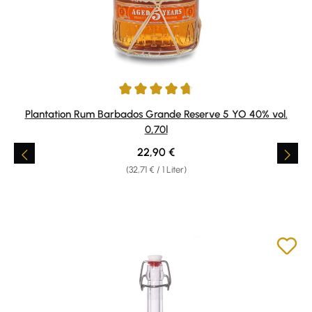
Durchschnittliche Bewertung von 4.8 von 5 Sternen
Plantation Rum Barbados Grande Reserve 5 YO 40% vol.
0,70l
Regulärer Preis:
22,90 €
(32,71 € / 1 Liter)