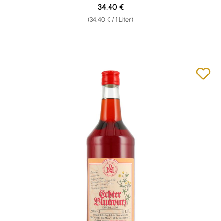
Regulärer Preis:
34,40 €
(34,40 € / 1 Liter)