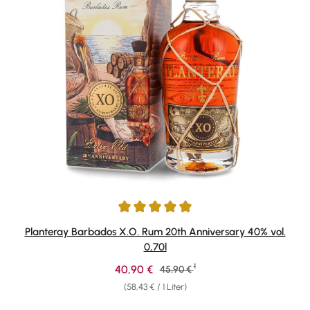
Durchschnittliche Bewertung von 4.91 von 5 Sternen
Planteray Barbados X.O. Rum 20th Anniversary 40% vol.
0,70l
1
Verkaufspreis:
40,90 €
Regulärer Preis:
45,90 €
(58,43 € / 1 Liter)