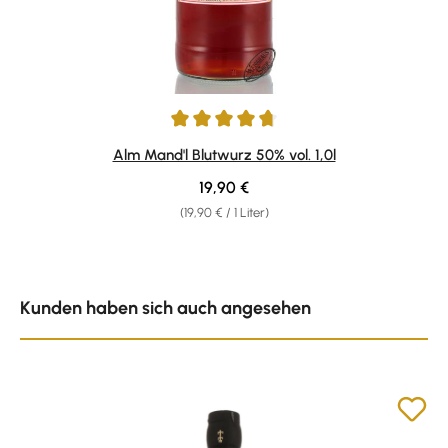
Durchschnittliche Bewertung von 4.86 von 5 Sternen
Alm Mand'l Blutwurz 50% vol. 1,0l
Regulärer Preis:
19,90 €
(19,90 € / 1 Liter)
Produktgalerie überspringen
Kunden haben sich auch angesehen