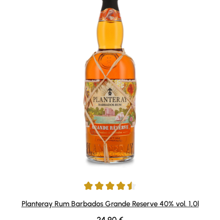
Durchschnittliche Bewertung von 4.4 von 5 Sternen
Planteray Rum Barbados Grande Reserve 40% vol. 1,0l
Regulärer Preis:
24,90 €