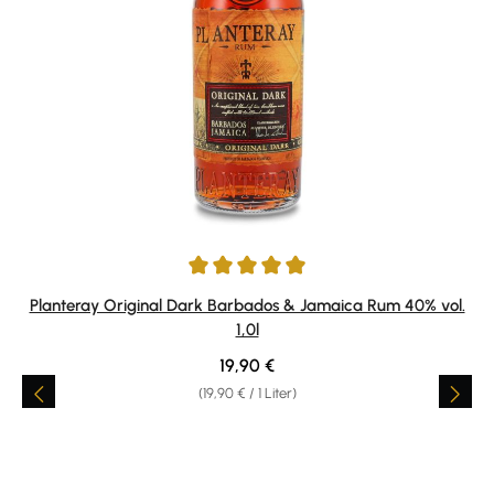
Durchschnittliche Bewertung von 4.95 von 5 Sternen
Planteray Original Dark Barbados & Jamaica Rum 40% vol.
1,0l
Regulärer Preis:
19,90 €
(19,90 € / 1 Liter)