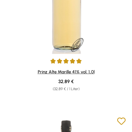
Durchschnittliche Bewertung von 4.96 von 5 Sternen
Prinz Alte Marille 41% vol. 1,0l
Regulärer Preis:
32,89 €
(32,89 € / 1 Liter)