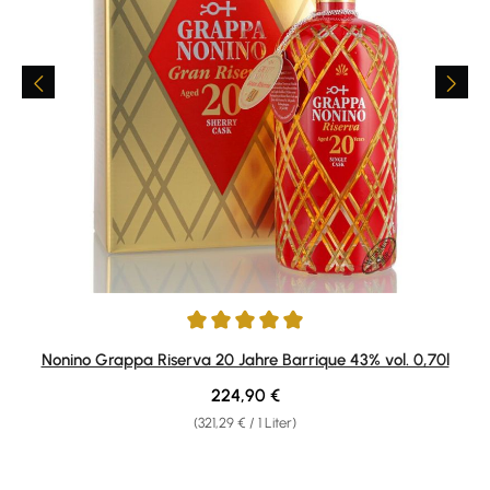
Durchschnittliche Bewertung von 5 von 5 Sternen
Nonino Grappa Riserva 20 Jahre Barrique 43% vol. 0,70l
Regulärer Preis:
224,90 €
(321,29 € / 1 Liter)