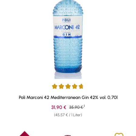
Durchschnittliche Bewertung von 4.76 von 5 Sternen
Poli Marconi 42 Mediterranean Gin 42% vol. 0,70l
1
Verkaufspreis:
31,90 €
Regulärer Preis:
35,90 €
(45,57 € / 1 Liter)