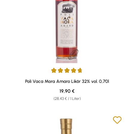
Durchschnittliche Bewertung von 4.78 von 5 Sternen
Poli Vaca Mora Amaro Likör 32% vol. 0,70l
Regulärer Preis:
19,90 €
(28,43 € / 1 Liter)