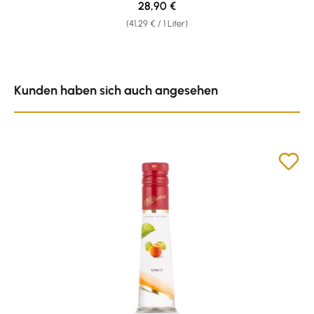
Regulärer Preis:
28,90 €
(41,29 € / 1 Liter)
Produktgalerie überspringen
Kunden haben sich auch angesehen