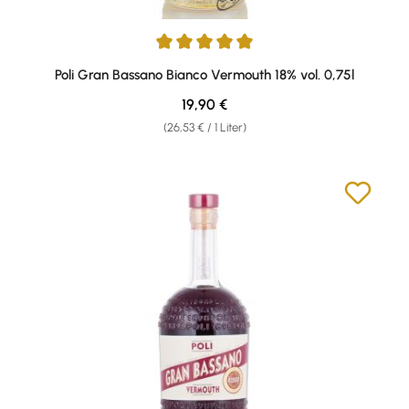
Durchschnittliche Bewertung von 5 von 5 Sternen
Poli Gran Bassano Bianco Vermouth 18% vol. 0,75l
Regulärer Preis:
19,90 €
(26,53 € / 1 Liter)