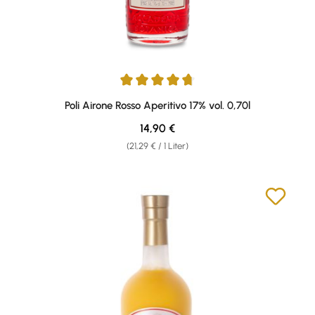
Durchschnittliche Bewertung von 4.86 von 5 Sternen
Poli Airone Rosso Aperitivo 17% vol. 0,70l
Regulärer Preis:
14,90 €
(21,29 € / 1 Liter)