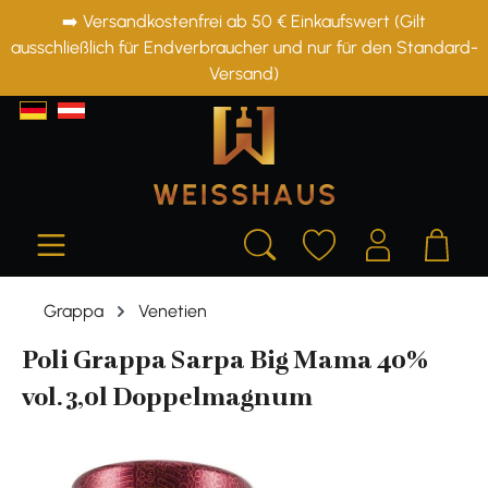
➡️ Versandkostenfrei ab 50 € Einkaufswert (Gilt
alt springen
ausschließlich für Endverbraucher und nur für den Standard-
Versand)
Grappa
Venetien
Poli Grappa Sarpa Big Mama 40%
vol. 3,0l Doppelmagnum
Bildergalerie überspringen