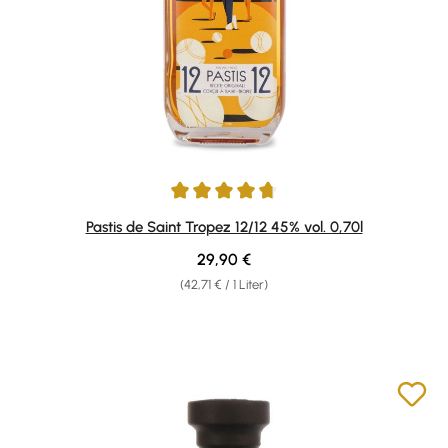
Durchschnittliche Bewertung von 4.82 von 5 Sternen
Pastis de Saint Tropez 12/12 45% vol. 0,70l
Regulärer Preis:
29,90 €
(42,71 € / 1 Liter)