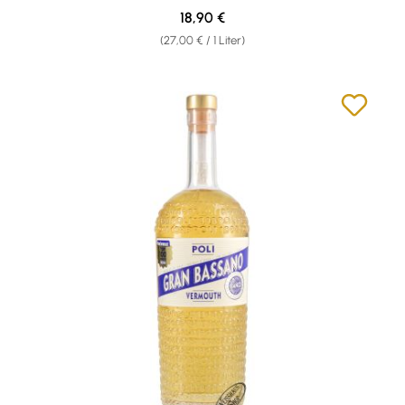
Regulärer Preis:
18,90 €
(27,00 € / 1 Liter)