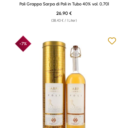
Durchschnittliche Bewertung von 4.9 von 5 Sternen
Poli Grappa Sarpa di Poli in Tubo 40% vol. 0,70l
Regulärer Preis:
26,90 €
(38,43 € / 1 Liter)
-7%