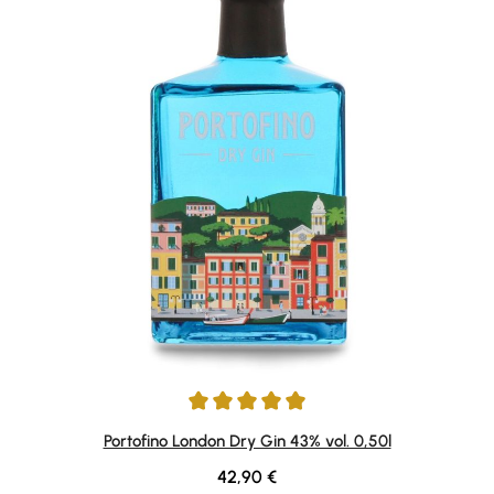
Durchschnittliche Bewertung von 4.91 von 5 Sternen
Portofino London Dry Gin 43% vol. 0,50l
Regulärer Preis:
42,90 €