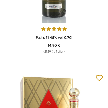
Durchschnittliche Bewertung von 5 von 5 Sternen
Pastis 51 45% vol. 0,70l
Regulärer Preis:
14,90 €
(21,29 € / 1 Liter)