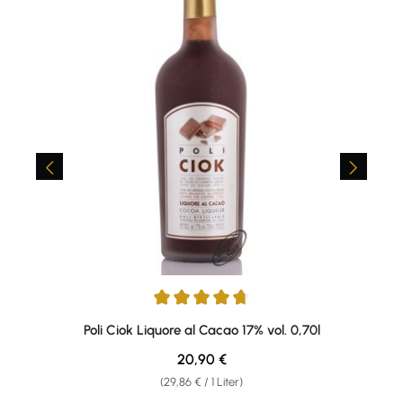
Durchschnittliche Bewertung von 4.75 von 5 Sternen
Poli Ciok Liquore al Cacao 17% vol. 0,70l
Regulärer Preis:
20,90 €
(29,86 € / 1 Liter)