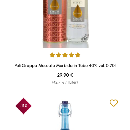
Durchschnittliche Bewertung von 4.88 von 5 Sternen
Poli Grappa Moscato Morbida in Tubo 40% vol. 0,70l
Regulärer Preis:
29,90 €
(42,71 € / 1 Liter)
-11%