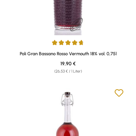
Durchschnittliche Bewertung von 4.83 von 5 Sternen
Poli Gran Bassano Rosso Vermouth 18% vol. 0,75l
Regulärer Preis:
19,90 €
(26,53 € / 1 Liter)