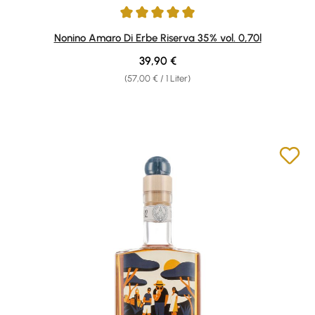
Durchschnittliche Bewertung von 5 von 5 Sternen
Nonino Amaro Di Erbe Riserva 35% vol. 0,70l
Regulärer Preis:
39,90 €
(57,00 € / 1 Liter)