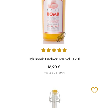
Durchschnittliche Bewertung von 4.88 von 5 Sternen
Poli Bomb Eierlikör 17% vol. 0,70l
Regulärer Preis:
16,90 €
(24,14 € / 1 Liter)