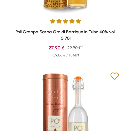
Durchschnittliche Bewertung von 4.9 von 5 Sternen
Poli Grappa Sarpa Oro di Barrique in Tubo 40% vol.
0,70l
1
Verkaufspreis:
27,90 €
Regulärer Preis:
29,90 €
(39,86 € / 1 Liter)