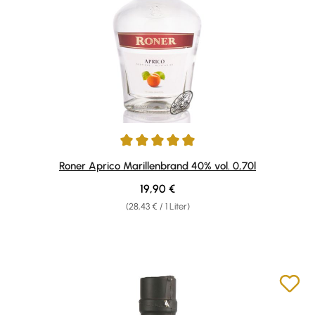
Durchschnittliche Bewertung von 4.95 von 5 Sternen
Roner Aprico Marillenbrand 40% vol. 0,70l
Regulärer Preis:
19,90 €
(28,43 € / 1 Liter)