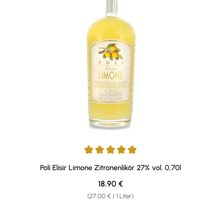
Durchschnittliche Bewertung von 4.88 von 5 Sternen
Poli Elisir Limone Zitronenlikör 27% vol. 0,70l
Regulärer Preis:
18,90 €
(27,00 € / 1 Liter)