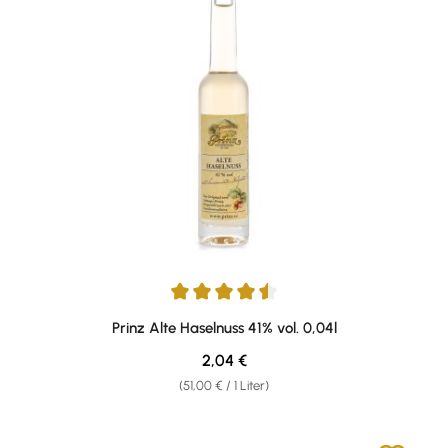
Durchschnittliche Bewertung von 4.57 von 5 Sternen
Prinz Alte Haselnuss 41% vol. 0,04l
Regulärer Preis:
2,04 €
(51,00 € / 1 Liter)