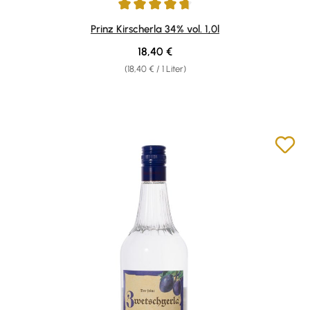
Durchschnittliche Bewertung von 4.87 von 5 Sternen
Prinz Kirscherla 34% vol. 1,0l
Regulärer Preis:
18,40 €
(18,40 € / 1 Liter)