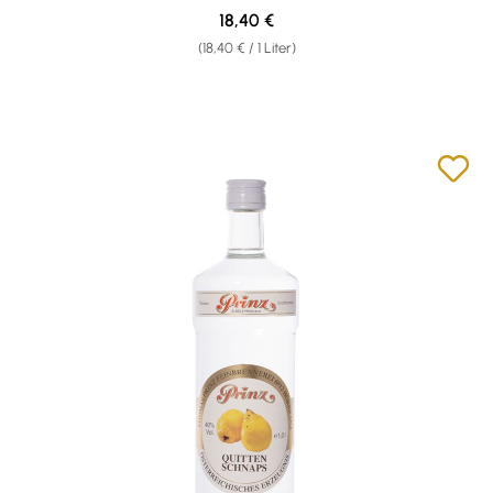
Regulärer Preis:
18,40 €
(18,40 € / 1 Liter)