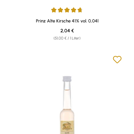
Durchschnittliche Bewertung von 4.87 von 5 Sternen
Prinz Alte Kirsche 41% vol. 0,04l
Regulärer Preis:
2,04 €
(51,00 € / 1 Liter)