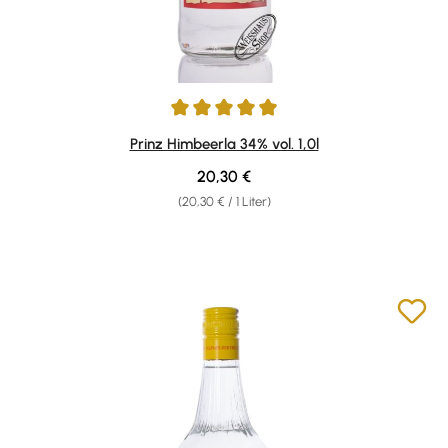
Durchschnittliche Bewertung von 4.9 von 5 Sternen
Prinz Himbeerla 34% vol. 1,0l
Regulärer Preis:
20,30 €
(20,30 € / 1 Liter)