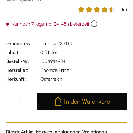
Versandgewicht: 1 kg
(16)
Durchschnittliche Bewertu
Nur noch 7 lagernd, 24-48h Lieferzeit
Grundpreis:
1 Liter = 23,70 €
Inhalt:
0.5 Liter
Bestell-Nr.:
1004944984
Hersteller:
Thomas Prinz
Herkunft:
Österreich
Produkt Anzahl: Gib den gewünscht
In den Warenkorb
Dieser Artikel ist auch in folgenden Variationen