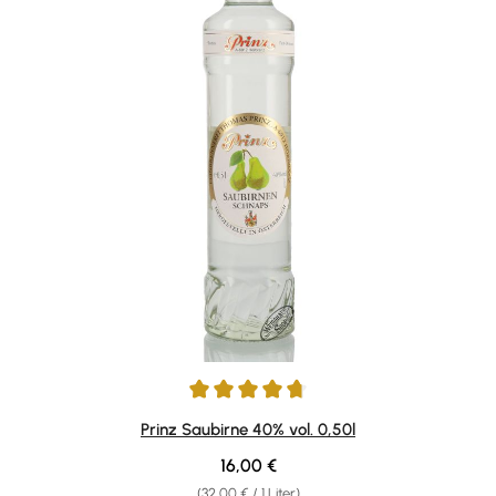
Durchschnittliche Bewertung von 4.63 von 5 Sternen
Prinz Saubirne 40% vol. 0,50l
Regulärer Preis:
16,00 €
(32,00 € / 1 Liter)