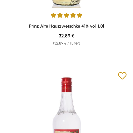
Durchschnittliche Bewertung von 4.93 von 5 Sternen
Prinz Alte Hauszwetschke 41% vol. 1,0l
Regulärer Preis:
32,89 €
(32,89 € / 1 Liter)