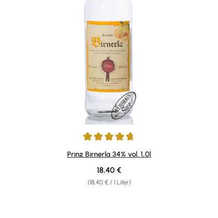
Durchschnittliche Bewertung von 4.87 von 5 Sternen
Prinz Birnerla 34% vol. 1,0l
Regulärer Preis:
18,40 €
(18,40 € / 1 Liter)