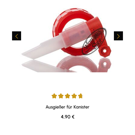
Durchschnittliche Bewertung von 4.76 von 5 Sternen
Ausgießer für Kanister
Regulärer Preis:
4,90 €