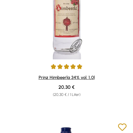
Durchschnittliche Bewertung von 4.9 von 5 Sternen
Prinz Himbeerla 34% vol. 1,0l
Regulärer Preis:
20,30 €
(20,30 € / 1 Liter)