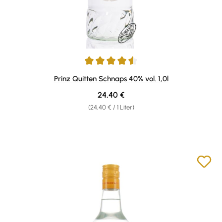
Durchschnittliche Bewertung von 4.5 von 5 Sternen
Prinz Quitten Schnaps 40% vol. 1,0l
Regulärer Preis:
24,40 €
(24,40 € / 1 Liter)