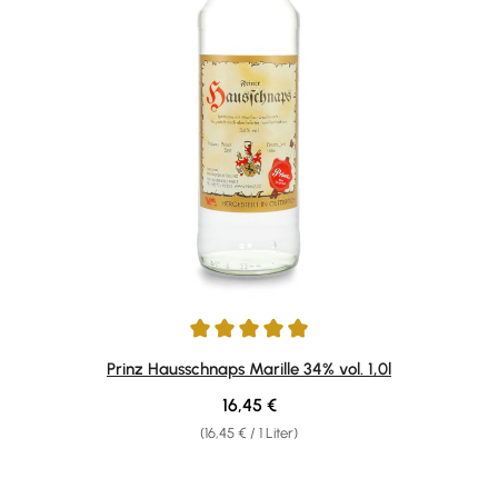
Durchschnittliche Bewertung von 4.92 von 5 Sternen
Prinz Hausschnaps Marille 34% vol. 1,0l
Regulärer Preis:
16,45 €
(16,45 € / 1 Liter)