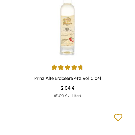
Durchschnittliche Bewertung von 4.67 von 5 Sternen
Prinz Alte Erdbeere 41% vol. 0,04l
Regulärer Preis:
2,04 €
(51,00 € / 1 Liter)