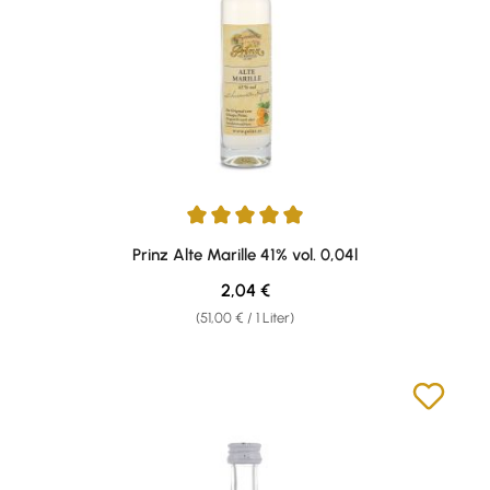
Durchschnittliche Bewertung von 4.89 von 5 Sternen
Prinz Alte Marille 41% vol. 0,04l
Regulärer Preis:
2,04 €
(51,00 € / 1 Liter)