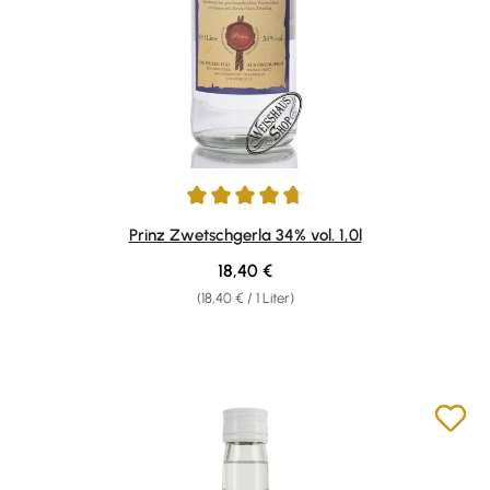
Durchschnittliche Bewertung von 4.85 von 5 Sternen
Prinz Zwetschgerla 34% vol. 1,0l
Regulärer Preis:
18,40 €
(18,40 € / 1 Liter)