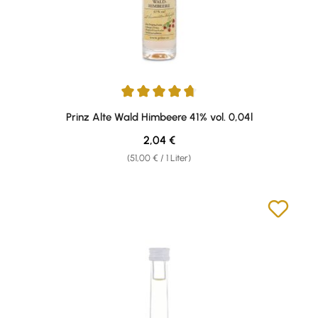
Durchschnittliche Bewertung von 4.75 von 5 Sternen
Prinz Alte Wald Himbeere 41% vol. 0,04l
Regulärer Preis:
2,04 €
(51,00 € / 1 Liter)