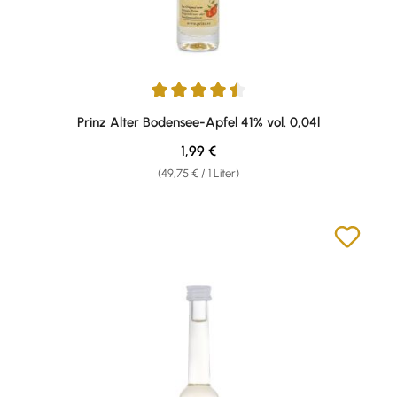
Durchschnittliche Bewertung von 4.43 von 5 Sternen
Prinz Alter Bodensee-Apfel 41% vol. 0,04l
Regulärer Preis:
1,99 €
(49,75 € / 1 Liter)