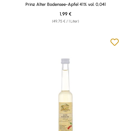
Durchschnittliche Bewertung von 4.43 von 5 Sternen
Prinz Alter Bodensee-Apfel 41% vol. 0,04l
Regulärer Preis:
1,99 €
(49,75 € / 1 Liter)