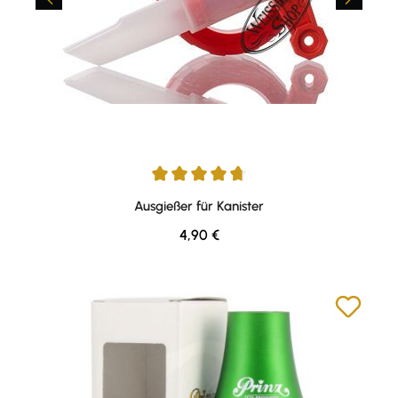
Durchschnittliche Bewertung von 4.76 von 5 Sternen
Ausgießer für Kanister
Regulärer Preis:
4,90 €