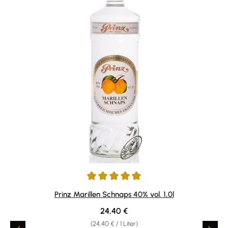
Durchschnittliche Bewertung von 4.89 von 5 Sternen
Prinz Marillen Schnaps 40% vol. 1,0l
Regulärer Preis:
24,40 €
(24,40 € / 1 Liter)