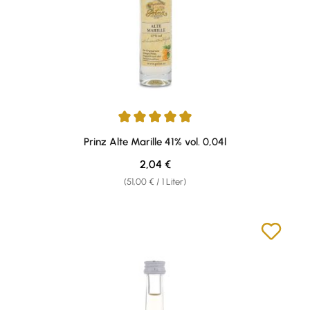
Durchschnittliche Bewertung von 4.89 von 5 Sternen
Prinz Alte Marille 41% vol. 0,04l
Regulärer Preis:
2,04 €
(51,00 € / 1 Liter)