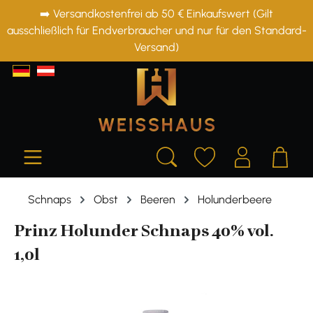
➡️ Versandkostenfrei ab 50 € Einkaufswert (Gilt
alt springen
ausschließlich für Endverbraucher und nur für den Standard-
Versand)
Schnaps
Obst
Beeren
Holunderbeere
Prinz Holunder Schnaps 40% vol.
1,0l
Bildergalerie überspringen