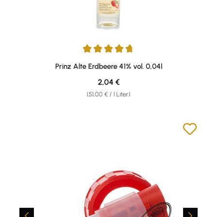
Durchschnittliche Bewertung von 4.67 von 5 Sternen
Prinz Alte Erdbeere 41% vol. 0,04l
Regulärer Preis:
2,04 €
(51,00 € / 1 Liter)