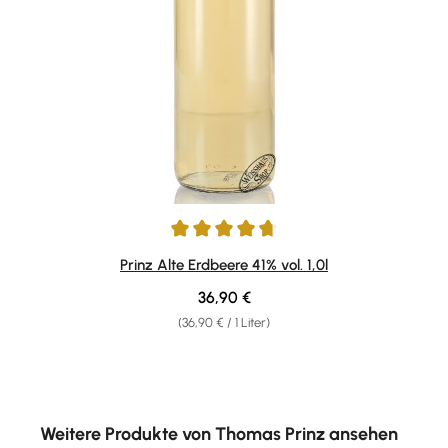
Durchschnittliche Bewertung von 4.86 von 5 Sternen
Prinz Alte Erdbeere 41% vol. 1,0l
Regulärer Preis:
36,90 €
(36,90 € / 1 Liter)
Produktgalerie überspringen
Weitere Produkte von Thomas Prinz ansehen