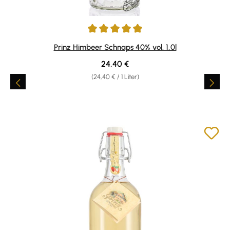
Durchschnittliche Bewertung von 4.89 von 5 Sternen
Prinz Himbeer Schnaps 40% vol. 1,0l
Regulärer Preis:
24,40 €
(24,40 € / 1 Liter)