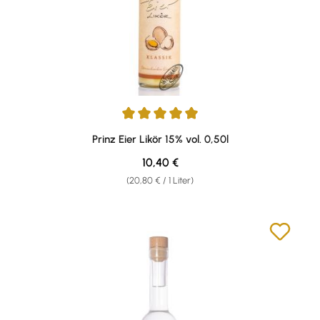
Durchschnittliche Bewertung von 4.88 von 5 Sternen
Prinz Eier Likör 15% vol. 0,50l
Regulärer Preis:
10,40 €
(20,80 € / 1 Liter)