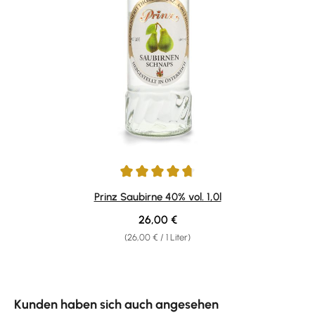
Durchschnittliche Bewertung von 4.78 von 5 Sternen
Prinz Saubirne 40% vol. 1,0l
Regulärer Preis:
26,00 €
(26,00 € / 1 Liter)
Produktgalerie überspringen
Kunden haben sich auch angesehen