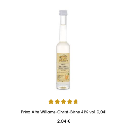
Durchschnittliche Bewertung von 4.75 von 5 Sternen
Prinz Alte Williams-Christ-Birne 41% vol. 0,04l
Regulärer Preis:
2,04 €