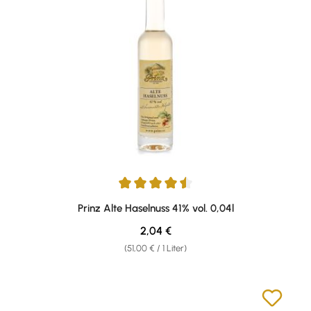
Durchschnittliche Bewertung von 4.57 von 5 Sternen
Prinz Alte Haselnuss 41% vol. 0,04l
Regulärer Preis:
2,04 €
(51,00 € / 1 Liter)