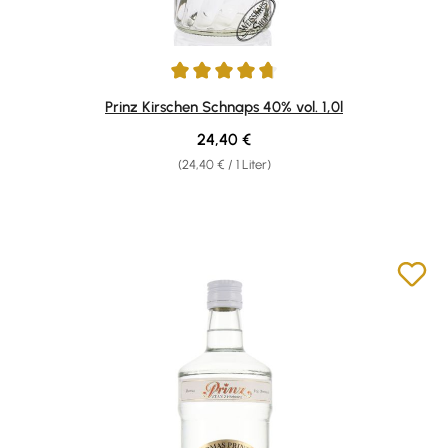
Durchschnittliche Bewertung von 4.76 von 5 Sternen
Prinz Kirschen Schnaps 40% vol. 1,0l
Regulärer Preis:
24,40 €
(24,40 € / 1 Liter)