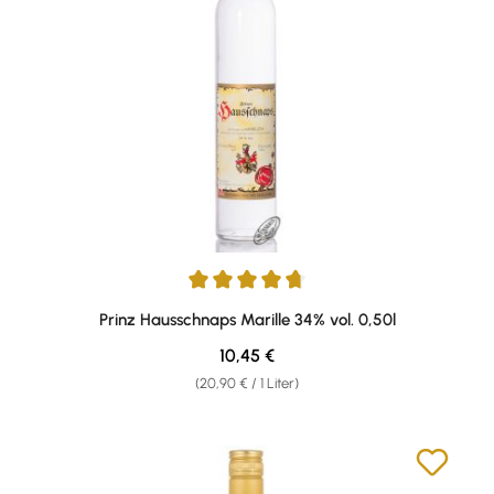
Durchschnittliche Bewertung von 4.86 von 5 Sternen
Prinz Hausschnaps Marille 34% vol. 0,50l
Regulärer Preis:
10,45 €
(20,90 € / 1 Liter)