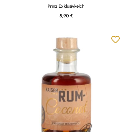
Durchschnittliche Bewertung von 5 von 5 Sternen
Prinz Exklusivkelch
Regulärer Preis:
5,90 €