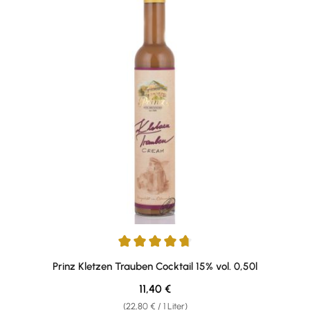
Durchschnittliche Bewertung von 4.63 von 5 Sternen
Prinz Kletzen Trauben Cocktail 15% vol. 0,50l
Regulärer Preis:
11,40 €
(22,80 € / 1 Liter)