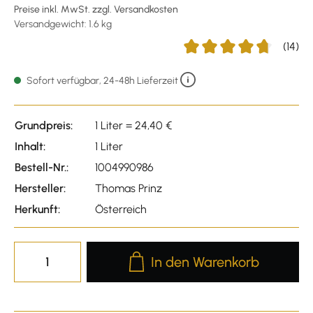
Preise inkl. MwSt. zzgl. Versandkosten
Versandgewicht: 1.6 kg
(14)
Durchschnittliche Bewertu
Sofort verfügbar, 24-48h Lieferzeit
Grundpreis:
1 Liter = 24,40 €
Inhalt:
1 Liter
Bestell-Nr.:
1004990986
Hersteller:
Thomas Prinz
Herkunft:
Österreich
Produkt Anzahl: Gib den gewünscht
In den Warenkorb