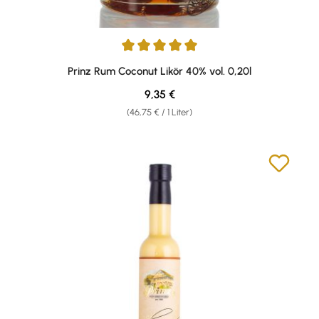
Durchschnittliche Bewertung von 5 von 5 Sternen
Prinz Rum Coconut Likör 40% vol. 0,20l
Regulärer Preis:
9,35 €
(46,75 € / 1 Liter)