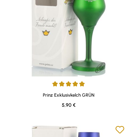
Durchschnittliche Bewertung von 5 von 5 Sternen
Prinz Exklusivkelch GRÜN
Regulärer Preis:
5,90 €