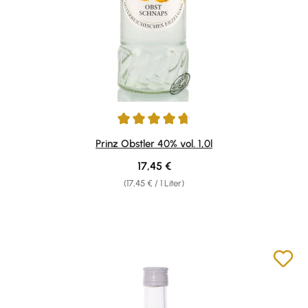
Durchschnittliche Bewertung von 4.81 von 5 Sternen
Prinz Obstler 40% vol. 1,0l
Regulärer Preis:
17,45 €
(17,45 € / 1 Liter)