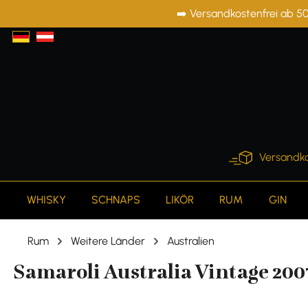
➡️ Versandkostenfrei ab 50
springen
Zur Hauptnavigation springen
Versandko
WHISKY
SCHNAPS
LIKÖR
RUM
GIN
Rum
Weitere Länder
Australien
Samaroli Australia Vintage 2007