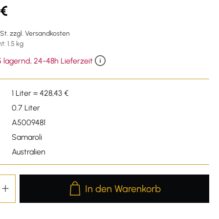
 €
wSt. zzgl. Versandkosten
: 1.5 kg
 lagernd, 24-48h Lieferzeit
1 Liter = 428,43 €
0.7 Liter
A5009481
Samaroli
Australien
Produkt Anzahl: Gib den gewünschten We
In den Warenkorb