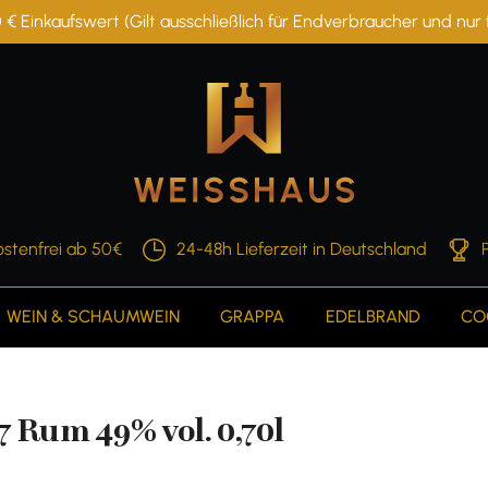
 € Einkaufswert (Gilt ausschließlich für Endverbraucher und nu
stenfrei ab 50€
24-48h Lieferzeit in Deutschland
WEIN & SCHAUMWEIN
GRAPPA
EDELBRAND
CO
 Rum 49% vol. 0,70l