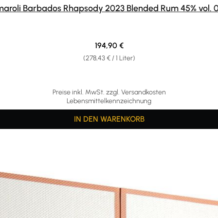
aroli Barbados Rhapsody 2023 Blended Rum 45% vol. 0
Regulärer Preis:
194,90 €
(278,43 € / 1 Liter)
Preise inkl. MwSt. zzgl. Versandkosten
Lebensmittelkennzeichnung
IN DEN WARENKORB