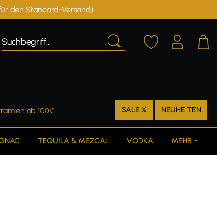
r für den Standard-Versand)
Deutschland
Österreich
SALE %
NEUHEITEN
Prämien ab 100€
GNAC
TEQUILA & MEZCAL
VODKA
MEHR