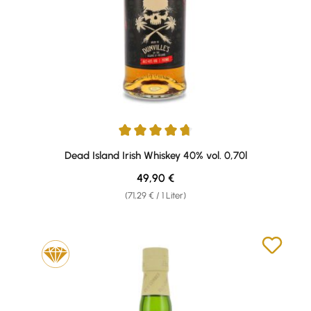
Durchschnittliche Bewertung von 4.67 von 5 Sternen
Dead Island Irish Whiskey 40% vol. 0,70l
Regulärer Preis:
49,90 €
(71,29 € / 1 Liter)