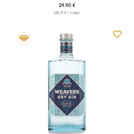
Regulärer Preis:
29,90 €
(42,71 € / 1 Liter)