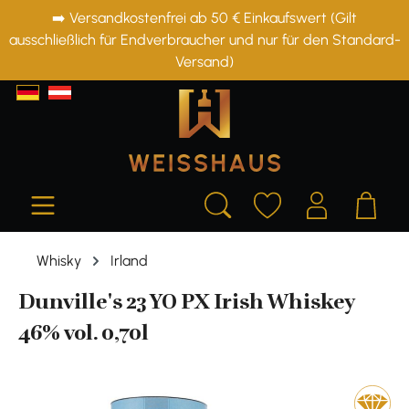
➡️ Versandkostenfrei ab 50 € Einkaufswert (Gilt
alt springen
ausschließlich für Endverbraucher und nur für den Standard-
Versand)
Whisky
Irland
Dunville's 23 YO PX Irish Whiskey
46% vol. 0,70l
Bildergalerie überspringen