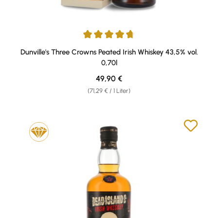
Durchschnittliche Bewertung von 4.75 von 5 Sternen
Dunville's Three Crowns Peated Irish Whiskey 43,5% vol.
0,70l
Regulärer Preis:
49,90 €
(71,29 € / 1 Liter)