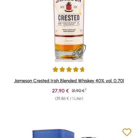
Durchschnittliche Bewertung von 4.81 von 5 Sternen
Jameson Crested Irish Blended Whiskey 40% vol. 0,70l
1
Verkaufspreis:
27,90 €
Regulärer Preis:
31,90 €
(39,86 € / 1 Liter)