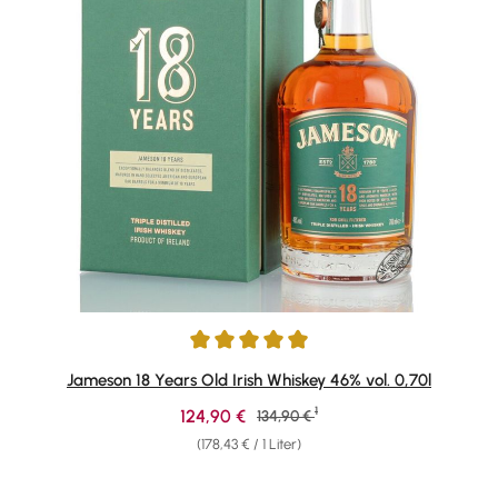
Durchschnittliche Bewertung von 4.91 von 5 Sternen
Jameson 18 Years Old Irish Whiskey 46% vol. 0,70l
1
Verkaufspreis:
124,90 €
Regulärer Preis:
134,90 €
(178,43 € / 1 Liter)