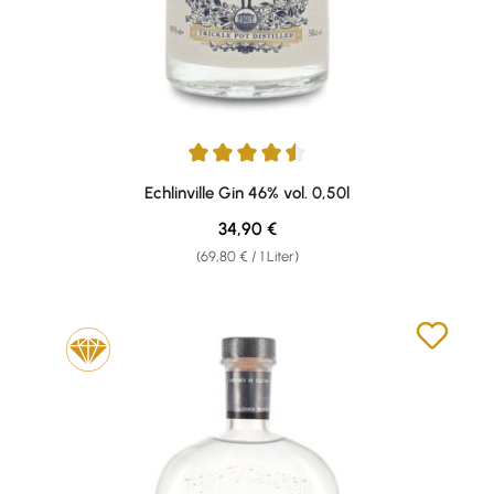
Durchschnittliche Bewertung von 4.6 von 5 Sternen
Echlinville Gin 46% vol. 0,50l
Regulärer Preis:
34,90 €
(69,80 € / 1 Liter)