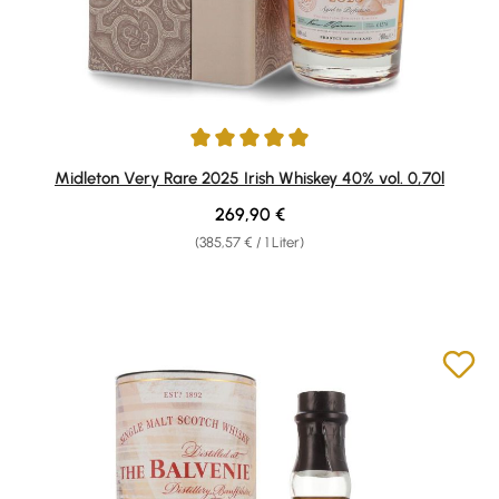
Durchschnittliche Bewertung von 5 von 5 Sternen
Midleton Very Rare 2025 Irish Whiskey 40% vol. 0,70l
Regulärer Preis:
269,90 €
(385,57 € / 1 Liter)