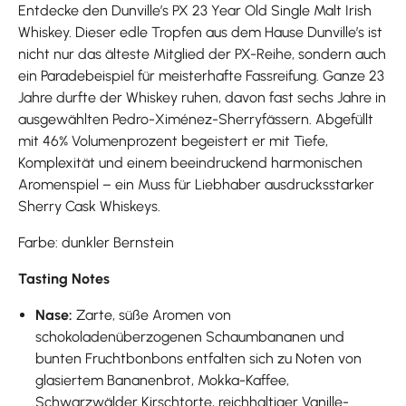
Entdecke den Dunville’s PX 23 Year Old Single Malt Irish
Whiskey. Dieser edle Tropfen aus dem Hause Dunville’s ist
nicht nur das älteste Mitglied der PX-Reihe, sondern auch
ein Paradebeispiel für meisterhafte Fassreifung. Ganze 23
Jahre durfte der Whiskey ruhen, davon fast sechs Jahre in
ausgewählten Pedro-Ximénez-Sherryfässern. Abgefüllt
mit 46% Volumenprozent begeistert er mit Tiefe,
Komplexität und einem beeindruckend harmonischen
Aromenspiel – ein Muss für Liebhaber ausdrucksstarker
Sherry Cask Whiskeys.
Farbe: dunkler Bernstein
Tasting Notes
Nase:
Zarte, süße Aromen von
schokoladenüberzogenen Schaumbananen und
bunten Fruchtbonbons entfalten sich zu Noten von
glasiertem Bananenbrot, Mokka-Kaffee,
Schwarzwälder Kirschtorte, reichhaltiger Vanille-