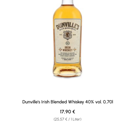
Dunville's Irish Blended Whiskey 40% vol. 0,70l
Regulärer Preis:
17,90 €
(25,57 € / 1 Liter)