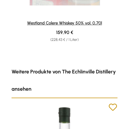
Westland Colere Whiskey 50% vol. 0,70l
Regulärer Preis:
159,90 €
(228,43 € / 1 Liter)
Produktgalerie überspringen
Weitere Produkte von The Echlinville Distillery
ansehen