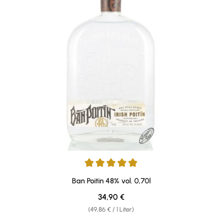
Durchschnittliche Bewertung von 5 von 5 Sternen
Ban Poitin 48% vol. 0,70l
Regulärer Preis:
34,90 €
(49,86 € / 1 Liter)