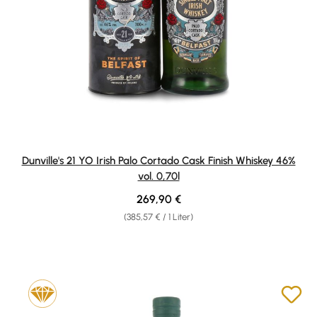
Dunville's 21 YO Irish Palo Cortado Cask Finish Whiskey 46%
vol. 0,70l
Regulärer Preis:
269,90 €
(385,57 € / 1 Liter)