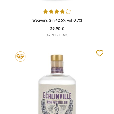
Durchschnittliche Bewertung von 4 von 5 Sternen
Weaver's Gin 42,5% vol. 0,70l
Regulärer Preis:
29,90 €
(42,71 € / 1 Liter)