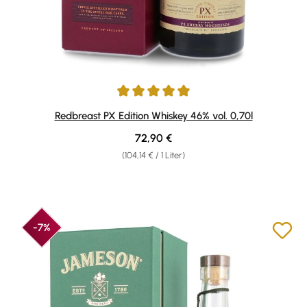
Durchschnittliche Bewertung von 5 von 5 Sternen
Redbreast PX Edition Whiskey 46% vol. 0,70l
Regulärer Preis:
72,90 €
(104,14 € / 1 Liter)
-7%