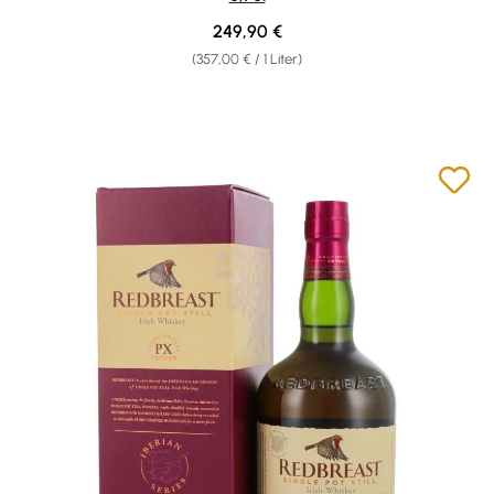
Regulärer Preis:
249,90 €
(357,00 € / 1 Liter)