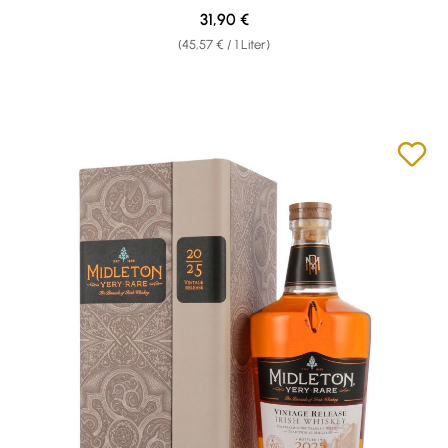
Regulärer Preis:
31,90 €
(45,57 € / 1 Liter)