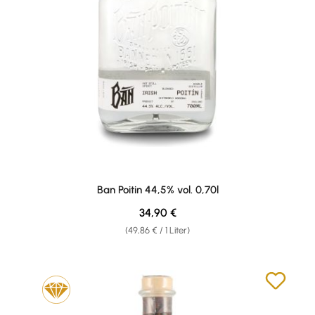
Ban Poitin 44,5% vol. 0,70l
Regulärer Preis:
34,90 €
(49,86 € / 1 Liter)