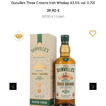
Durchschnittliche Bewertung von 4.83 von 5 Sternen
Dunville's Three Crowns Irish Whiskey 43,5% vol. 0,70l
Regulärer Preis:
39,90 €
(57,00 € / 1 Liter)