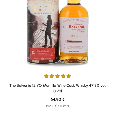
Durchschnittliche Bewertung von 5 von 5 Sternen
The Balvenie 12 YO Montilla Wine Cask Whisky 47,3% vol.
0,70l
Regulärer Preis:
64,90 €
(92,71 € / 1 Liter)