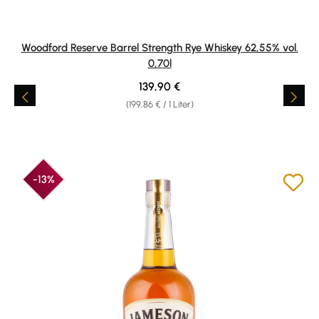
Woodford Reserve Barrel Strength Rye Whiskey 62,55% vol.
0,70l
Regulärer Preis:
139,90 €
(199,86 € / 1 Liter)
-13%