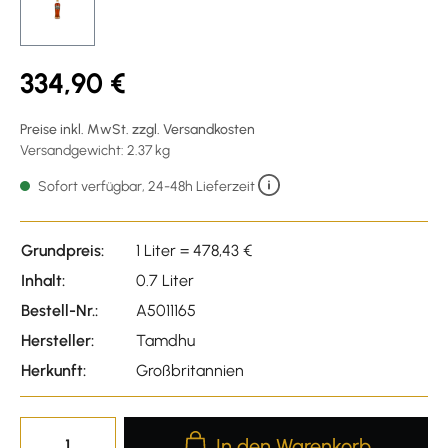
334,90 €
Preise inkl. MwSt. zzgl. Versandkosten
Versandgewicht: 2.37 kg
Sofort verfügbar, 24-48h Lieferzeit
Grundpreis:
1 Liter = 478,43 €
Inhalt:
0.7 Liter
Bestell-Nr.:
A5011165
Hersteller:
Tamdhu
Herkunft:
Großbritannien
Produkt Anzahl: Gib den gewünscht
In den Warenkorb