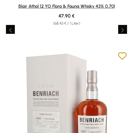
Durchschnittliche Bewertung von 5 von 5 Sternen
Blair Athol 12 YO Flora & Fauna Whisky 43% 0,70l
Regulärer Preis:
47,90 €
(68,43 € / 1 Liter)