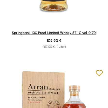
Springbank 100 Proof Limited Whisky 57,1% vol. 0,70l
Regulärer Preis:
109,90 €
(157,00 € / 1 Liter)