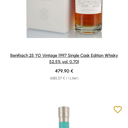
BenRiach 25 YO Vintage 1997 Single Cask Edition Whisky
52,5% vol. 0,70l
Regulärer Preis:
479,90 €
(685,57 € / 1 Liter)