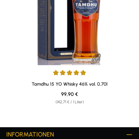
Durchschnittliche Bewertung von 5 von 5 Sternen
Tamdhu 15 YO Whisky 46% vol. 0,70l
Regulärer Preis:
99,90 €
(142,71 € / 1 Liter)
INFORMATIONEN