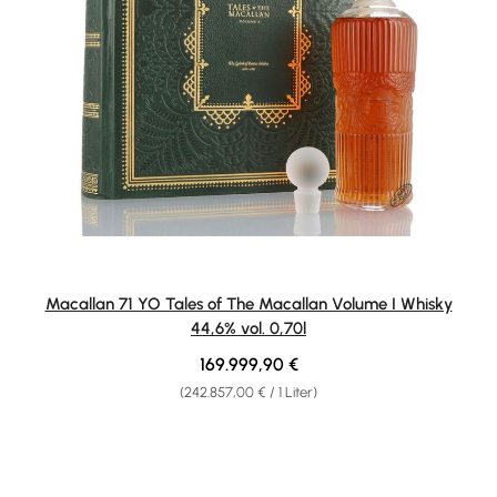
Macallan 71 YO Tales of The Macallan Volume I Whisky
44,6% vol. 0,70l
Regulärer Preis:
169.999,90 €
(242.857,00 € / 1 Liter)