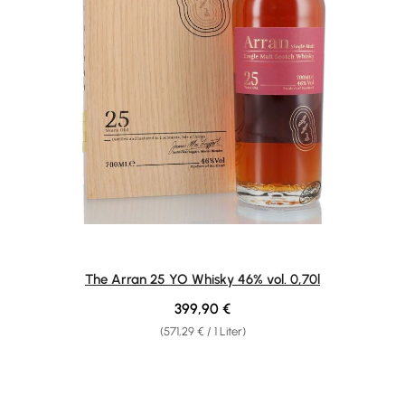
The Arran 25 YO Whisky 46% vol. 0,70l
Regulärer Preis:
399,90 €
(571,29 € / 1 Liter)