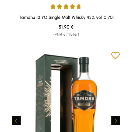
Durchschnittliche Bewertung von 4.67 von 5 Sternen
Tamdhu 12 YO Single Malt Whisky 43% vol. 0,70l
Regulärer Preis:
51,90 €
(74,14 € / 1 Liter)