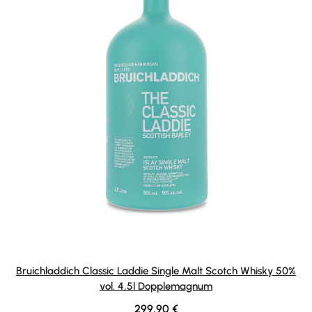
Bruichladdich Classic Laddie Single Malt Scotch Whisky 50%
vol. 4,5l Dopplemagnum
Regulärer Preis:
299,90 €