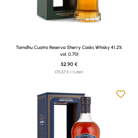
Tamdhu Cuatro Reserva Sherry Casks Whisky 41,2%
vol. 0,70l
Regulärer Preis:
52,90 €
(75,57 € / 1 Liter)