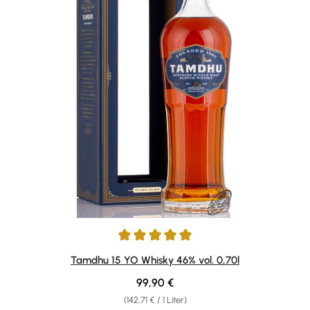
Durchschnittliche Bewertung von 5 von 5 Sternen
Tamdhu 15 YO Whisky 46% vol. 0,70l
Regulärer Preis:
99,90 €
(142,71 € / 1 Liter)