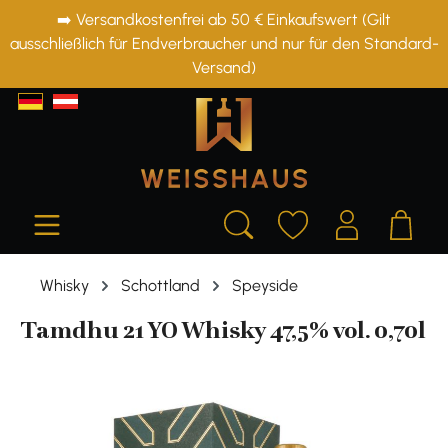
➡️ Versandkostenfrei ab 50 € Einkaufswert (Gilt
alt springen
ausschließlich für Endverbraucher und nur für den Standard-
Versand)
Whisky
Schottland
Speyside
Tamdhu 21 YO Whisky 47,5% vol. 0,70l
Bildergalerie überspringen