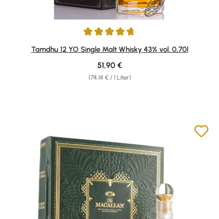
Durchschnittliche Bewertung von 4.67 von 5 Sternen
Tamdhu 12 YO Single Malt Whisky 43% vol. 0,70l
Regulärer Preis:
51,90 €
(74,14 € / 1 Liter)