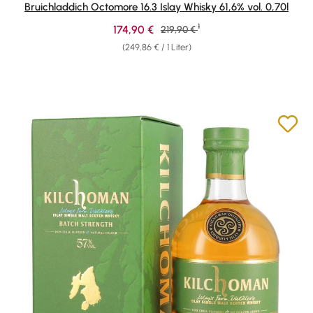
Bruichladdich Octomore 16.3 Islay Whisky 61,6% vol. 0,70l
1
Verkaufspreis:
174,90 €
Regulärer Preis:
219,90 €
(249,86 € / 1 Liter)