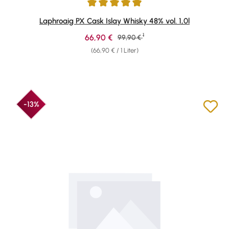
Durchschnittliche Bewertung von 4.91 von 5 Sternen
Laphroaig PX Cask Islay Whisky 48% vol. 1,0l
1
Verkaufspreis:
66,90 €
Regulärer Preis:
99,90 €
(66,90 € / 1 Liter)
-13%