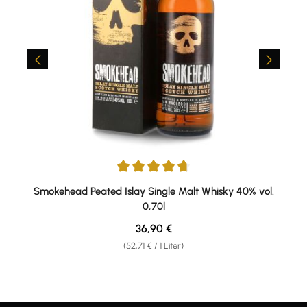
Durchschnittliche Bewertung von 4.67 von 5 Sternen
Smokehead Peated Islay Single Malt Whisky 40% vol.
0,70l
Regulärer Preis:
36,90 €
(52,71 € / 1 Liter)