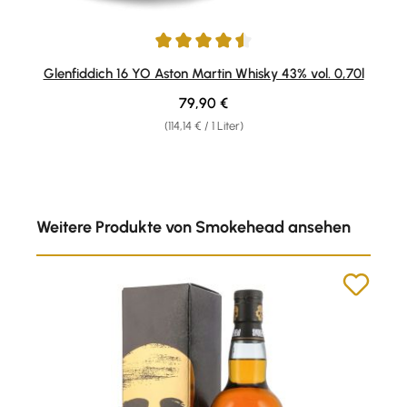
Durchschnittliche Bewertung von 4.6 von 5 Sternen
Glenfiddich 16 YO Aston Martin Whisky 43% vol. 0,70l
Regulärer Preis:
79,90 €
(114,14 € / 1 Liter)
Produktgalerie überspringen
Weitere Produkte von Smokehead ansehen