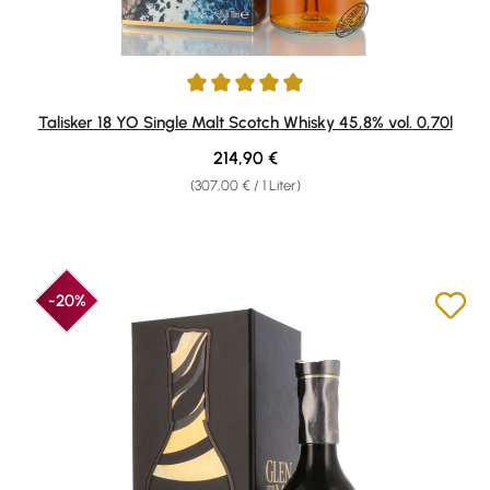
Durchschnittliche Bewertung von 4.95 von 5 Sternen
Talisker 18 YO Single Malt Scotch Whisky 45,8% vol. 0,70l
Regulärer Preis:
214,90 €
(307,00 € / 1 Liter)
-20%