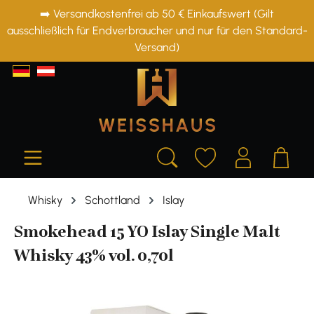
➡️ Versandkostenfrei ab 50 € Einkaufswert (Gilt
alt springen
ausschließlich für Endverbraucher und nur für den Standard-
Versand)
Whisky
Schottland
Islay
Smokehead 15 YO Islay Single Malt
Whisky 43% vol. 0,70l
Bildergalerie überspringen