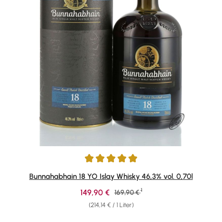
Durchschnittliche Bewertung von 5 von 5 Sternen
Bunnahabhain 18 YO Islay Whisky 46,3% vol. 0,70l
1
Verkaufspreis:
149,90 €
Regulärer Preis:
169,90 €
(214,14 € / 1 Liter)