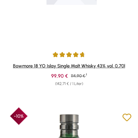
Durchschnittliche Bewertung von 4.75 von 5 Sternen
Bowmore 18 YO Islay Single Malt Whisky 43% vol. 0,70l
1
Verkaufspreis:
99,90 €
Regulärer Preis:
114,90 €
(142,71 € / 1 Liter)
-10%