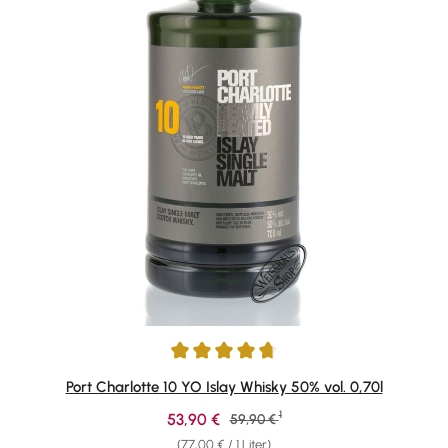
Durchschnittliche Bewertung von 4.84 von 5 Sternen
Port Charlotte 10 YO Islay Whisky 50% vol. 0,70l
1
Verkaufspreis:
53,90 €
Regulärer Preis:
59,90 €
(77,00 € / 1 Liter)