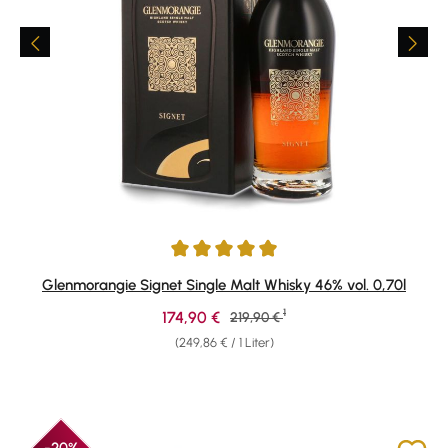
Durchschnittliche Bewertung von 4.98 von 5 Sternen
Glenmorangie Signet Single Malt Whisky 46% vol. 0,70l
1
Verkaufspreis:
174,90 €
Regulärer Preis:
219,90 €
(249,86 € / 1 Liter)
-20%