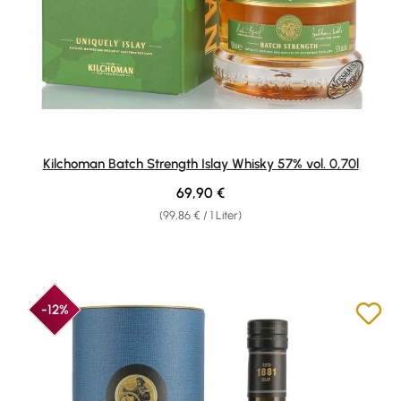
Kilchoman Batch Strength Islay Whisky 57% vol. 0,70l
Regulärer Preis:
69,90 €
(99,86 € / 1 Liter)
-12%