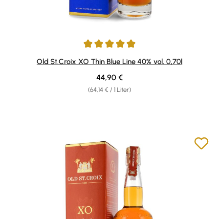
Durchschnittliche Bewertung von 4.93 von 5 Sternen
Old St.Croix XO Thin Blue Line 40% vol. 0,70l
Regulärer Preis:
44,90 €
(64,14 € / 1 Liter)