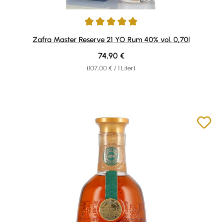
Durchschnittliche Bewertung von 5 von 5 Sternen
Zafra Master Reserve 21 YO Rum 40% vol. 0,70l
Regulärer Preis:
74,90 €
(107,00 € / 1 Liter)