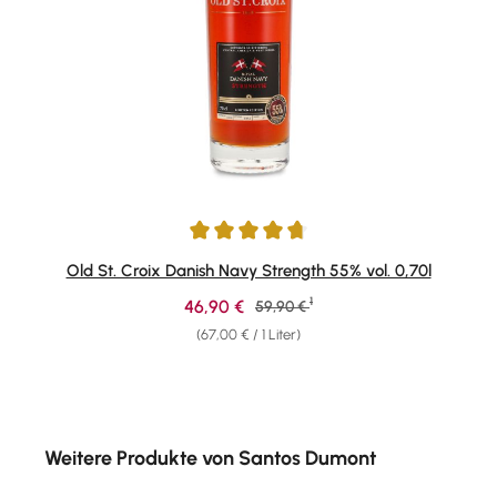
Durchschnittliche Bewertung von 4.8 von 5 Sternen
Old St. Croix Danish Navy Strength 55% vol. 0,70l
1
Verkaufspreis:
46,90 €
Regulärer Preis:
59,90 €
(67,00 € / 1 Liter)
Produktgalerie überspringen
Weitere Produkte von Santos Dumont