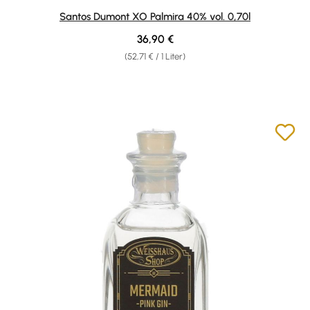
Durchschnittliche Bewertung von 4.89 von 5 Sternen
Santos Dumont XO Palmira 40% vol. 0,70l
Regulärer Preis:
36,90 €
(52,71 € / 1 Liter)