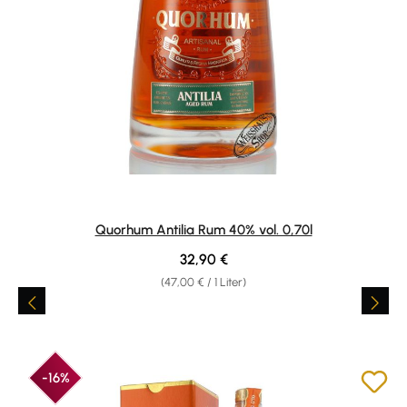
Quorhum Antilia Rum 40% vol. 0,70l
Regulärer Preis:
32,90 €
(47,00 € / 1 Liter)
-16%