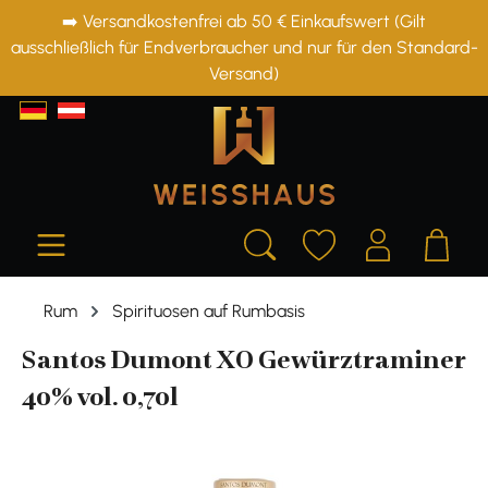
➡️ Versandkostenfrei ab 50 € Einkaufswert (Gilt
alt springen
ausschließlich für Endverbraucher und nur für den Standard-
Versand)
Rum
Spirituosen auf Rumbasis
Santos Dumont XO Gewürztraminer
40% vol. 0,70l
Bildergalerie überspringen