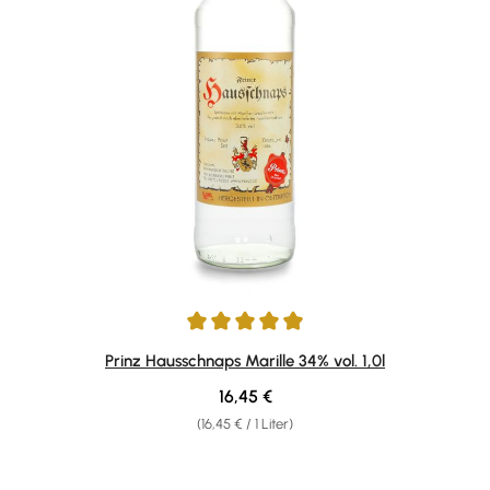
Durchschnittliche Bewertung von 4.92 von 5 Sternen
Prinz Hausschnaps Marille 34% vol. 1,0l
Regulärer Preis:
16,45 €
(16,45 € / 1 Liter)