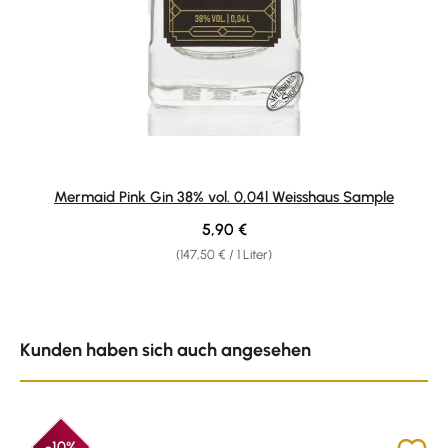
Mermaid Pink Gin 38% vol. 0,04l Weisshaus Sample
Regulärer Preis:
5,90 €
(147,50 € / 1 Liter)
Produktgalerie überspringen
Kunden haben sich auch angesehen
-10%