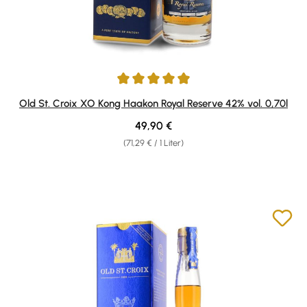
Durchschnittliche Bewertung von 4.93 von 5 Sternen
Old St. Croix XO Kong Haakon Royal Reserve 42% vol. 0,70l
Regulärer Preis:
49,90 €
(71,29 € / 1 Liter)