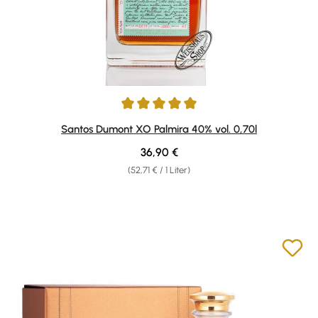
Durchschnittliche Bewertung von 4.89 von 5 Sternen
Santos Dumont XO Palmira 40% vol. 0,70l
Regulärer Preis:
36,90 €
(52,71 € / 1 Liter)