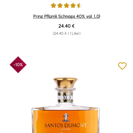
Durchschnittliche Bewertung von 4.55 von 5 Sternen
Prinz Pflümli Schnaps 40% vol. 1,0l
Regulärer Preis:
24,40 €
(24,40 € / 1 Liter)
-10%