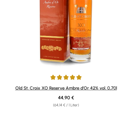
Durchschnittliche Bewertung von 4.88 von 5 Sternen
Old St. Croix XO Reserve Ambre d'Or 42% vol. 0,70l
Regulärer Preis:
44,90 €
(64,14 € / 1 Liter)