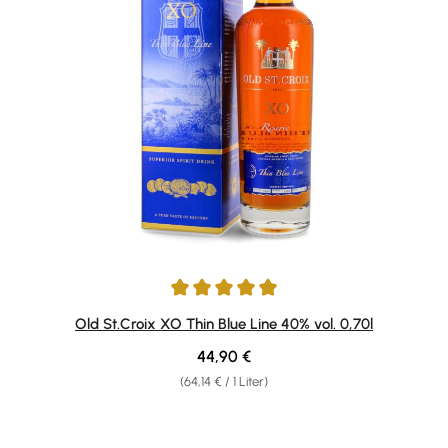
Durchschnittliche Bewertung von 4.93 von 5 Sternen
Old St.Croix XO Thin Blue Line 40% vol. 0,70l
Regulärer Preis:
44,90 €
(64,14 € / 1 Liter)