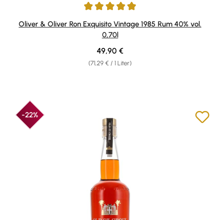
Durchschnittliche Bewertung von 4.96 von 5 Sternen
Oliver & Oliver Ron Exquisito Vintage 1985 Rum 40% vol.
0,70l
Regulärer Preis:
49,90 €
(71,29 € / 1 Liter)
-22%