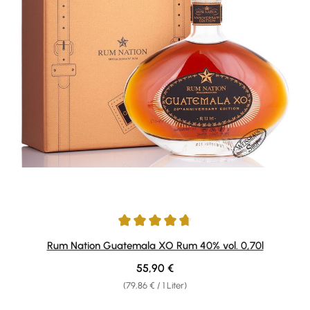
Durchschnittliche Bewertung von 4.8 von 5 Sternen
Rum Nation Guatemala XO Rum 40% vol. 0,70l
Regulärer Preis:
55,90 €
(79,86 € / 1 Liter)