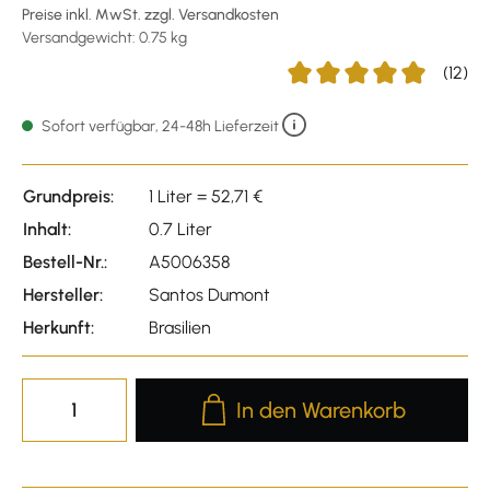
Preise inkl. MwSt. zzgl. Versandkosten
Versandgewicht: 0.75 kg
(12)
Durchschnittliche Bewertu
Sofort verfügbar, 24-48h Lieferzeit
Grundpreis:
1 Liter = 52,71 €
Inhalt:
0.7 Liter
Bestell-Nr.:
A5006358
Hersteller:
Santos Dumont
Herkunft:
Brasilien
Produkt Anzahl: Gib den gewünscht
In den Warenkorb