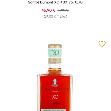
Santos Dumont XO 40% vol. 0,70l
1
Verkaufspreis:
46,90 €
Regulärer Preis:
51,90 €
(67,00 € / 1 Liter)