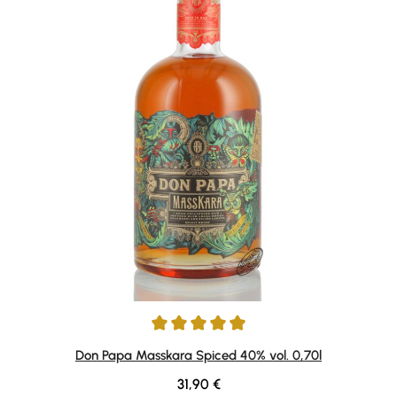
Durchschnittliche Bewertung von 4.89 von 5 Sternen
Don Papa Masskara Spiced 40% vol. 0,70l
Regulärer Preis:
31,90 €