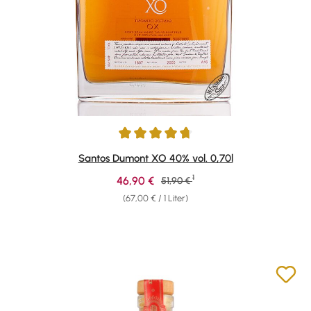
Durchschnittliche Bewertung von 4.87 von 5 Sternen
Santos Dumont XO 40% vol. 0,70l
1
Verkaufspreis:
46,90 €
Regulärer Preis:
51,90 €
(67,00 € / 1 Liter)