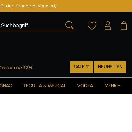
r für den Standard-Versand)
Deutschland
Österreich
SALE %
NEUHEITEN
Prämien ab 100€
GNAC
TEQUILA & MEZCAL
VODKA
MEHR