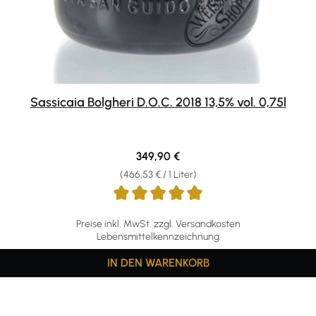
Sassicaia Bolgheri D.O.C. 2018 13,5% vol. 0,75l
Regulärer Preis:
349,90 €
(466,53 € / 1 Liter)
Preise inkl. MwSt. zzgl. Versandkosten
Lebensmittelkennzeichnung
IN DEN WARENKORB