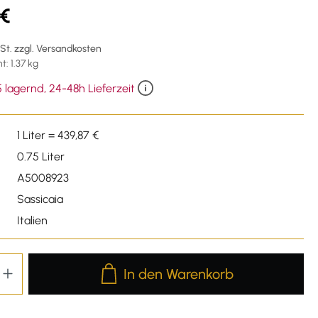
 €
wSt. zzgl. Versandkosten
: 1.37 kg
 lagernd, 24-48h Lieferzeit
1 Liter = 439,87 €
0.75 Liter
A5008923
Sassicaia
Italien
Produkt Anzahl: Gib den gewünschten We
In den Warenkorb