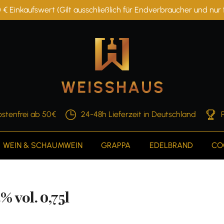
 € Einkaufswert (Gilt ausschließlich für Endverbraucher und nu
stenfrei ab 50€
24-48h Lieferzeit in Deutschland
WEIN & SCHAUMWEIN
GRAPPA
EDELBRAND
CO
% vol. 0,75l