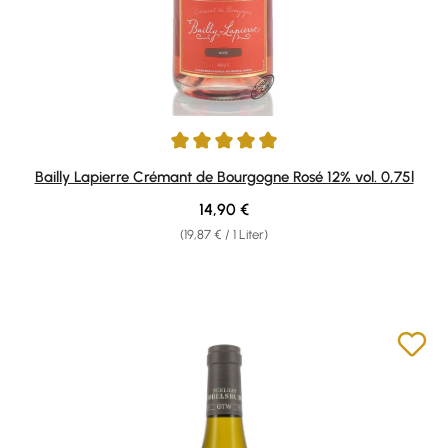
Durchschnittliche Bewertung von 4.9 von 5 Sternen
Bailly Lapierre Crémant de Bourgogne Rosé 12% vol. 0,75l
Regulärer Preis:
14,90 €
(19,87 € / 1 Liter)