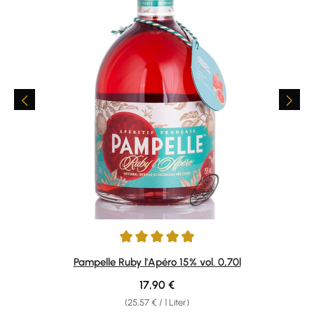
Durchschnittliche Bewertung von 4.98 von 5 Sternen
Pampelle Ruby l'Apéro 15% vol. 0,70l
Regulärer Preis:
17,90 €
(25,57 € / 1 Liter)