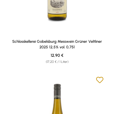
Schlosskellerei Gobelsburg Messwein Grüner Veltliner
2025 12,5% vol. 0,75l
Regulärer Preis:
12,90 €
(17,20 € / 1 Liter)