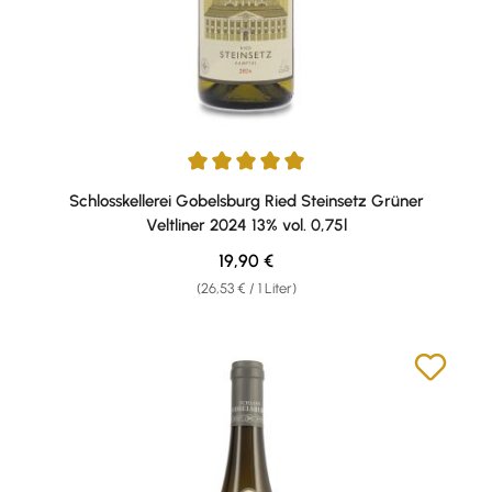
Durchschnittliche Bewertung von 5 von 5 Sternen
Schlosskellerei Gobelsburg Ried Steinsetz Grüner
Veltliner 2024 13% vol. 0,75l
Regulärer Preis:
19,90 €
(26,53 € / 1 Liter)