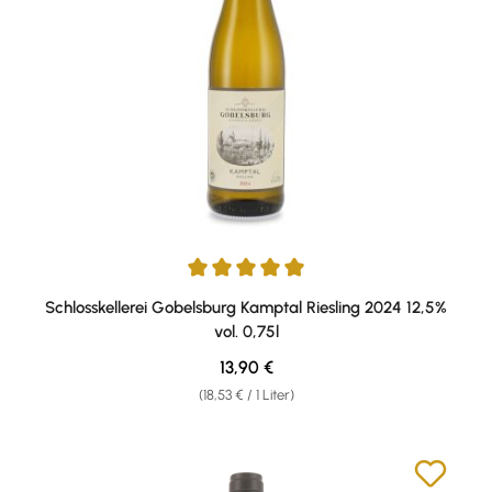
Durchschnittliche Bewertung von 5 von 5 Sternen
Schlosskellerei Gobelsburg Kamptal Riesling 2024 12,5%
vol. 0,75l
Regulärer Preis:
13,90 €
(18,53 € / 1 Liter)