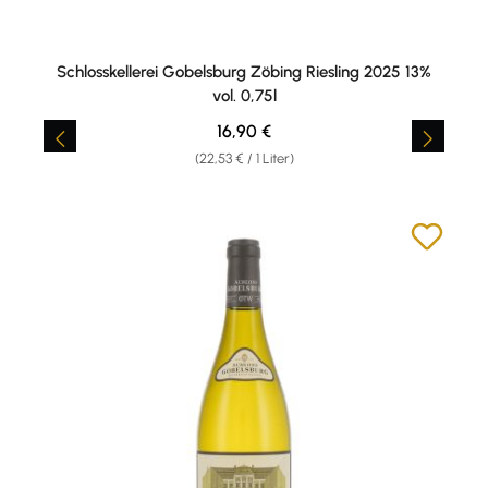
Schlosskellerei Gobelsburg Zöbing Riesling 2025 13%
vol. 0,75l
Regulärer Preis:
16,90 €
(22,53 € / 1 Liter)