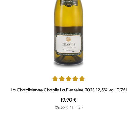
Durchschnittliche Bewertung von 5 von 5 Sternen
La Chablisienne Chablis La Pierrelée 2023 12,5% vol. 0,75l
Regulärer Preis:
19,90 €
(26,53 € / 1 Liter)