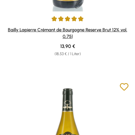
Durchschnittliche Bewertung von 4.94 von 5 Sternen
Bailly Lapierre Crémant de Bourgogne Reserve Brut 12% vol.
0,75l
Regulärer Preis:
13,90 €
(18,53 € / 1 Liter)