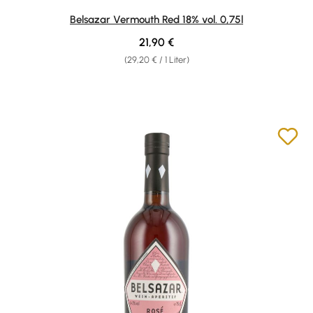
Durchschnittliche Bewertung von 4.8 von 5 Sternen
Belsazar Vermouth Red 18% vol. 0,75l
Regulärer Preis:
21,90 €
(29,20 € / 1 Liter)