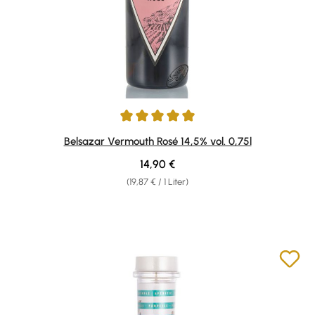
Durchschnittliche Bewertung von 5 von 5 Sternen
Belsazar Vermouth Rosé 14,5% vol. 0,75l
Regulärer Preis:
14,90 €
(19,87 € / 1 Liter)