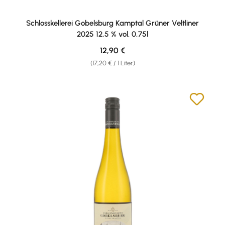
Schlosskellerei Gobelsburg Kamptal Grüner Veltliner
2025 12,5 % vol. 0,75l
Regulärer Preis:
12,90 €
(17,20 € / 1 Liter)