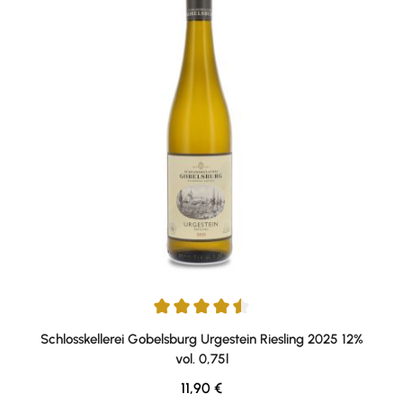
Durchschnittliche Bewertung von 4.5 von 5 Sternen
Schlosskellerei Gobelsburg Urgestein Riesling 2025 12%
vol. 0,75l
Regulärer Preis:
11,90 €