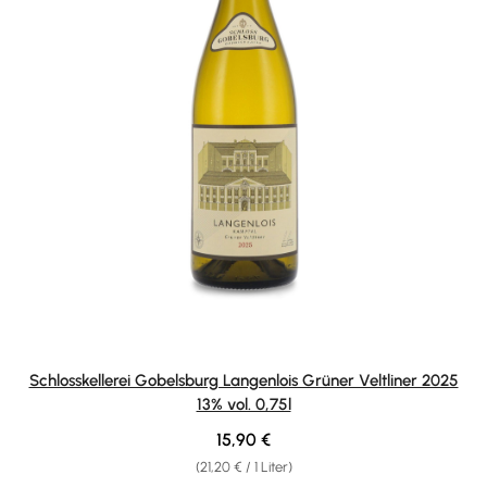
Schlosskellerei Gobelsburg Langenlois Grüner Veltliner 2025
13% vol. 0,75l
Regulärer Preis:
15,90 €
(21,20 € / 1 Liter)