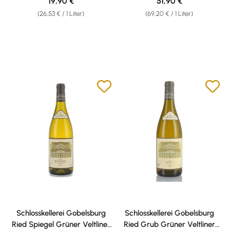
Regulärer Preis:
Regulärer Preis:
19,90 €
51,90 €
(26,53 € / 1 Liter)
(69,20 € / 1 Liter)
Schlosskellerei Gobelsburg
Schlosskellerei Gobelsburg
Ried Spiegel Grüner Veltliner
Ried Grub Grüner Veltliner