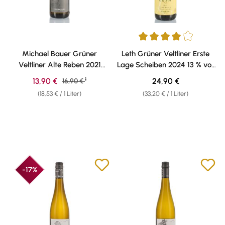
Durchschnittliche Bewertung v
Michael Bauer Grüner
Leth Grüner Veltliner Erste
Veltliner Alte Reben 2021
Lage Scheiben 2024 13 % vol.
13,5% vol. 0,75l
0,75l
1
Verkaufspreis:
Regulärer Preis:
13,90 €
Regulärer Preis:
24,90 €
16,90 €
(18,53 € / 1 Liter)
(33,20 € / 1 Liter)
-17%