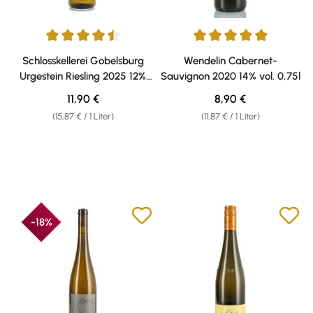
Durchschnittliche Bewertung von 4.5 von 5 Sternen
Durchschnittliche Bewertung v
Schlosskellerei Gobelsburg
Wendelin Cabernet-
Urgestein Riesling 2025 12%
Sauvignon 2020 14% vol. 0,75l
vol. 0,75l
Regulärer Preis:
Regulärer Preis:
11,90 €
8,90 €
(15,87 € / 1 Liter)
(11,87 € / 1 Liter)
-18%