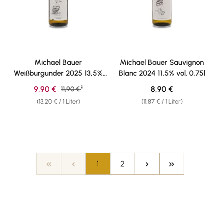
Michael Bauer
Michael Bauer Sauvignon
Weißburgunder 2025 13,5%
Blanc 2024 11,5% vol. 0,75l
vol. 0,75l
1
Verkaufspreis:
Regulärer Preis:
9,90 €
Regulärer Preis:
8,90 €
11,90 €
(13,20 € / 1 Liter)
(11,87 € / 1 Liter)
Seite
Seite
1
2