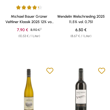
Durchschnittliche Bewertung von 4.33 von 5 Sternen
Michael Bauer Grüner
Wendelin Welschriesling 2025
Veltliner Klassik 2025 12% vol.
11,5% vol. 0,75l
0,75l
1
Verkaufspreis:
Regulärer Preis:
7,90 €
Regulärer Preis:
6,50 €
8,90 €
(10,53 € / 1 Liter)
(8,67 € / 1 Liter)