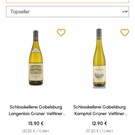
Schlosskellerei Gobelsburg
Schlosskellerei Gobelsburg
Langenlois Grüner Veltliner
Kamptal Grüner Veltliner
2025 13% vol. 0,75l
2025 12,5 % vol. 0,75l
Regulärer Preis:
Regulärer Preis:
15,90 €
12,90 €
(21,20 € / 1 Liter)
(17,20 € / 1 Liter)