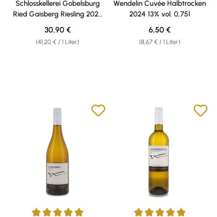
Schlosskellerei Gobelsburg
Wendelin Cuvée Halbtrocken
Ried Gaisberg Riesling 2022
2024 13% vol. 0,75l
13,5% vol. 0,75l
Regulärer Preis:
Regulärer Preis:
30,90 €
6,50 €
(41,20 € / 1 Liter)
(8,67 € / 1 Liter)