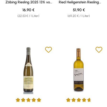
Zöbing Riesling 2025 13% vol.
Ried Heiligenstein Riesling
0,75l
2022 13,5% vol. 0,75l
Regulärer Preis:
Regulärer Preis:
16,90 €
51,90 €
(22,53 € / 1 Liter)
(69,20 € / 1 Liter)
Durchschnittliche Bewertung von 5 von 5 Sternen
Durchschnittliche Bewertung v