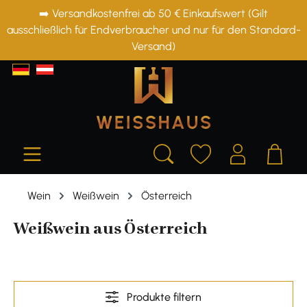
➡️ Versandkostenfrei ab 50 € Einkaufswert (Gilt
alt springen
ausschließlich für Endverbraucher und nur für den Standard-
Versand)
Wein
Weißwein
Österreich
Weißwein aus Österreich
Produkte filtern