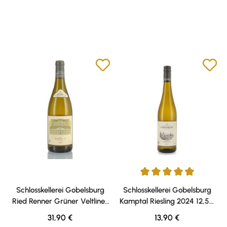
Durchschnittliche Bewertung v
Schlosskellerei Gobelsburg
Schlosskellerei Gobelsburg
Ried Renner Grüner Veltliner
Kamptal Riesling 2024 12,5%
2022 13,5% vol. 0,75l
vol. 0,75l
Regulärer Preis:
Regulärer Preis:
31,90 €
13,90 €