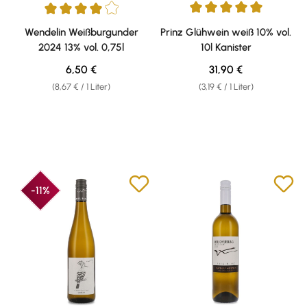
Durchschnittliche Bewertung v
Durchschnittliche Bewertung von 4 von 5 Sternen
Wendelin Weißburgunder
Prinz Glühwein weiß 10% vol.
2024 13% vol. 0,75l
10l Kanister
Regulärer Preis:
Regulärer Preis:
6,50 €
31,90 €
(8,67 € / 1 Liter)
(3,19 € / 1 Liter)
-11%