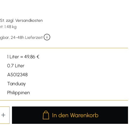
wSt. zzgl. Versandkosten
: 1.48 kg
gbar, 24-48h Lieferzeit
1 Liter = 49,86 €
0.7 Liter
A5012348
Tanduay
Philippinen
Produkt Anzahl: Gib den gewünschten We
In den Warenkorb