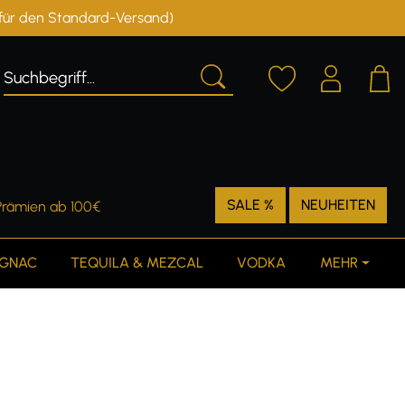
r für den Standard-Versand)
Deutschland
Österreich
SALE %
NEUHEITEN
Prämien ab 100€
GNAC
TEQUILA & MEZCAL
VODKA
MEHR