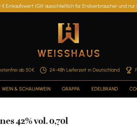
 € Einkaufswert (Gilt ausschließlich für Endverbraucher und nu
stenfrei ab 50€
24-48h Lieferzeit in Deutschland
WEIN & SCHAUMWEIN
GRAPPA
EDELBRAND
CO
es 42% vol. 0,70l