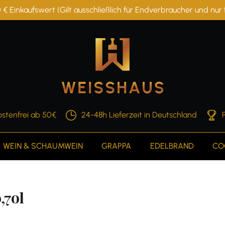
 € Einkaufswert (Gilt ausschließlich für Endverbraucher und nu
stenfrei ab 50€
24-48h Lieferzeit in Deutschland
WEIN & SCHAUMWEIN
GRAPPA
EDELBRAND
CO
,70l