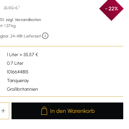
€
1
31,90 €
- 22%
wSt. zzgl. Versandkosten
: 1.37 kg
gbar, 24-48h Lieferzeit
1 Liter = 35,57 €
0.7 Liter
1016644815
Tanqueray
Großbritannien
Produkt Anzahl: Gib den gewünschten We
In den Warenkorb