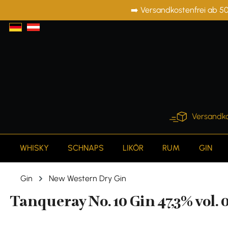
➡️ Versandkostenfrei ab 50
springen
Zur Hauptnavigation springen
Versandko
WHISKY
SCHNAPS
LIKÖR
RUM
GIN
Gin
New Western Dry Gin
Tanqueray No. 10 Gin 47,3% vol. 0