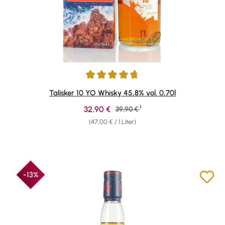
Durchschnittliche Bewertung von 4.78 von 5 Sternen
Talisker 10 YO Whisky 45,8% vol. 0,70l
1
Verkaufspreis:
32,90 €
Regulärer Preis:
39,90 €
(47,00 € / 1 Liter)
-13%