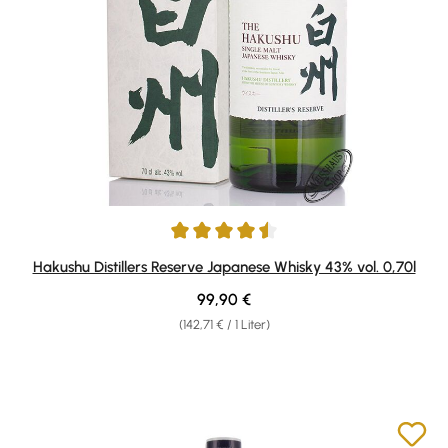
Durchschnittliche Bewertung von 4.43 von 5 Sternen
Hakushu Distillers Reserve Japanese Whisky 43% vol. 0,70l
Regulärer Preis:
99,90 €
(142,71 € / 1 Liter)