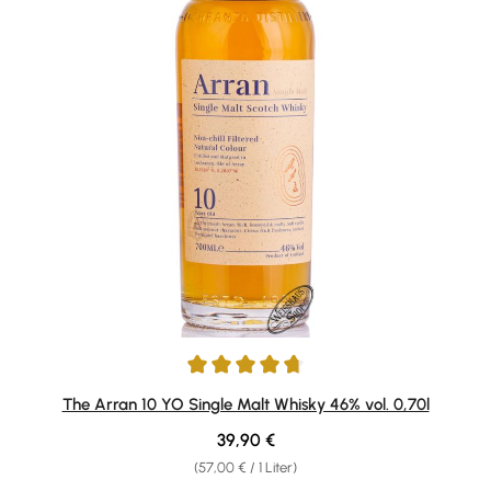
Durchschnittliche Bewertung von 4.79 von 5 Sternen
The Arran 10 YO Single Malt Whisky 46% vol. 0,70l
Regulärer Preis:
39,90 €
(57,00 € / 1 Liter)