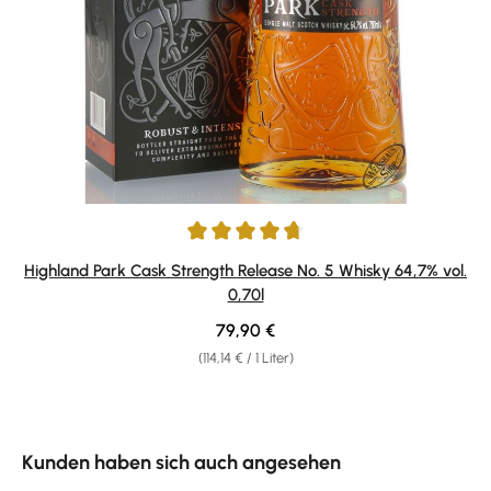
Durchschnittliche Bewertung von 4.86 von 5 Sternen
Highland Park Cask Strength Release No. 5 Whisky 64,7% vol.
0,70l
Regulärer Preis:
79,90 €
(114,14 € / 1 Liter)
Produktgalerie überspringen
Kunden haben sich auch angesehen