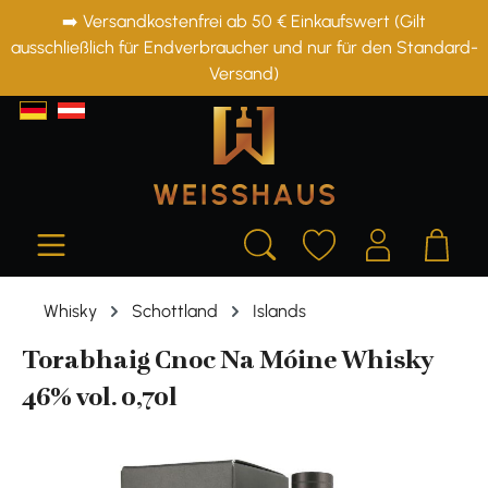
➡️ Versandkostenfrei ab 50 € Einkaufswert (Gilt
alt springen
ausschließlich für Endverbraucher und nur für den Standard-
Versand)
Whisky
Schottland
Islands
Torabhaig Cnoc Na Móine Whisky
46% vol. 0,70l
Bildergalerie überspringen