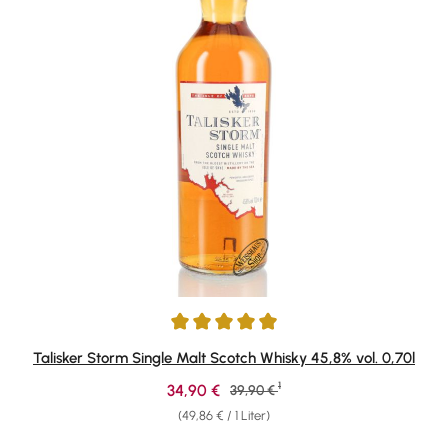
Durchschnittliche Bewertung von 4.88 von 5 Sternen
Talisker Storm Single Malt Scotch Whisky 45,8% vol. 0,70l
1
Verkaufspreis:
34,90 €
Regulärer Preis:
39,90 €
(49,86 € / 1 Liter)