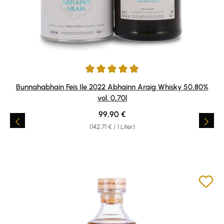
Durchschnittliche Bewertung von 5 von 5 Sternen
Bunnahabhain Feis Ile 2022 Abhainn Araig Whisky 50,80%
vol. 0,70l
Regulärer Preis:
99,90 €
(142,71 € / 1 Liter)