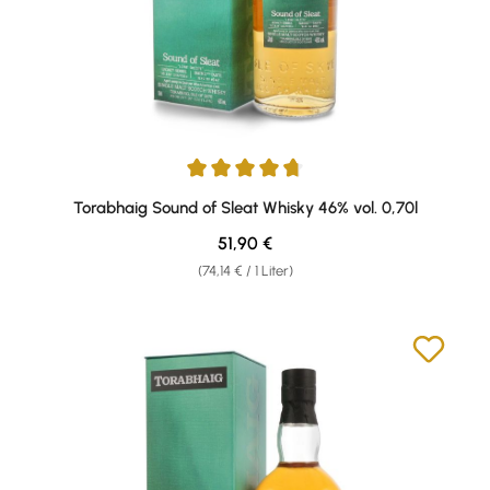
Durchschnittliche Bewertung von 4.75 von 5 Sternen
Torabhaig Sound of Sleat Whisky 46% vol. 0,70l
Regulärer Preis:
51,90 €
(74,14 € / 1 Liter)