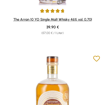
Durchschnittliche Bewertung von 4.79 von 5 Sternen
The Arran 10 YO Single Malt Whisky 46% vol. 0,70l
Regulärer Preis:
39,90 €
(57,00 € / 1 Liter)