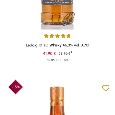
Durchschnittliche Bewertung von 4.78 von 5 Sternen
Ledaig 10 YO Whisky 46,3% vol. 0,70l
1
Verkaufspreis:
41,90 €
Regulärer Preis:
59,90 €
(59,86 € / 1 Liter)
-15%