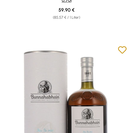
0,70l
Regulärer Preis:
59,90 €
(85,57 € / 1 Liter)