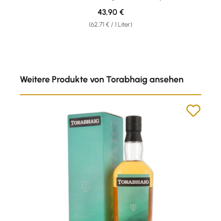
Regulärer Preis:
43,90 €
(62,71 € / 1 Liter)
Produktgalerie überspringen
Weitere Produkte von Torabhaig ansehen