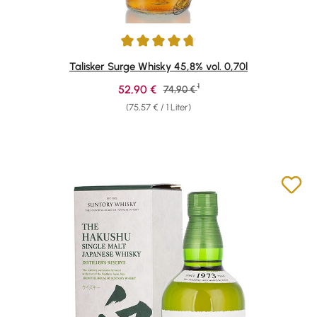
Durchschnittliche Bewertung von 4.69 von 5 Sternen
Talisker Surge Whisky 45,8% vol. 0,70l
1
Verkaufspreis:
52,90 €
Regulärer Preis:
74,90 €
(75,57 € / 1 Liter)