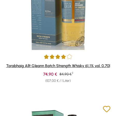
Durchschnittliche Bewertung von 4 von 5 Sternen
Torabhaig Allt Gleann Batch Strength Whisky 61,1% vol. 0,70l
1
Verkaufspreis:
74,90 €
Regulärer Preis:
84,90 €
(107,00 € / 1 Liter)