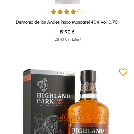
Durchschnittliche Bewertung von 4 von 5 Sternen
Demonio de los Andes Pisco Moscatel 40% vol. 0,70l
Regulärer Preis:
19,90 €
(28,43 € / 1 Liter)