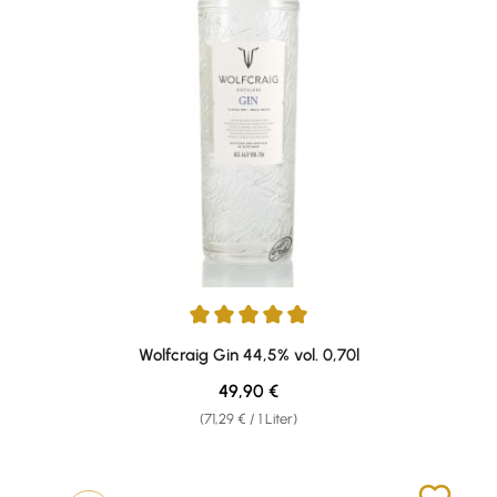
Durchschnittliche Bewertung von 5 von 5 Sternen
Wolfcraig Gin 44,5% vol. 0,70l
Regulärer Preis:
49,90 €
(71,29 € / 1 Liter)