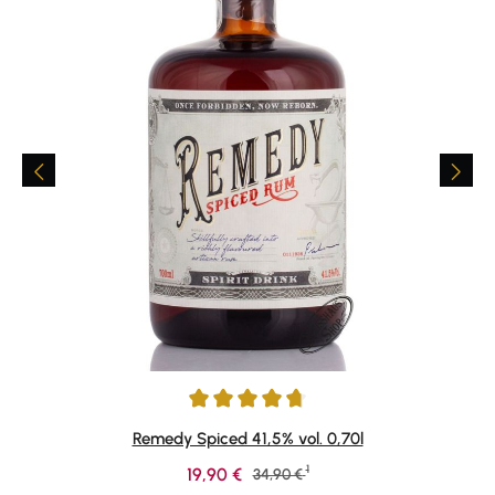
Durchschnittliche Bewertung von 4.67 von 5 Sternen
Remedy Spiced 41,5% vol. 0,70l
1
Verkaufspreis:
19,90 €
Regulärer Preis:
34,90 €