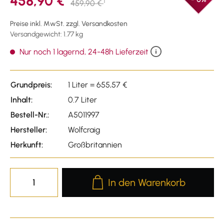
458,90 €
1
459,90 €
Preise inkl. MwSt. zzgl. Versandkosten
Versandgewicht: 1.77 kg
Nur noch 1 lagernd, 24-48h Lieferzeit
Grundpreis:
1 Liter = 655,57 €
Inhalt:
0.7 Liter
Bestell-Nr.:
A5011997
Hersteller:
Wolfcraig
Herkunft:
Großbritannien
Produkt Anzahl: Gib den gewünscht
In den Warenkorb