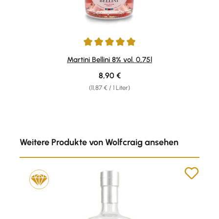
Durchschnittliche Bewertung von 5 von 5 Sternen
Martini Bellini 8% vol. 0,75l
Regulärer Preis:
8,90 €
(11,87 € / 1 Liter)
Produktgalerie überspringen
Weitere Produkte von Wolfcraig ansehen