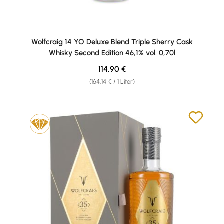
Wolfcraig 14 YO Deluxe Blend Triple Sherry Cask
Whisky Second Edition 46,1% vol. 0,70l
Regulärer Preis:
114,90 €
(164,14 € / 1 Liter)