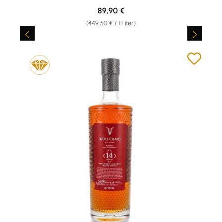
Regulärer Preis:
89,90 €
(449,50 € / 1 Liter)