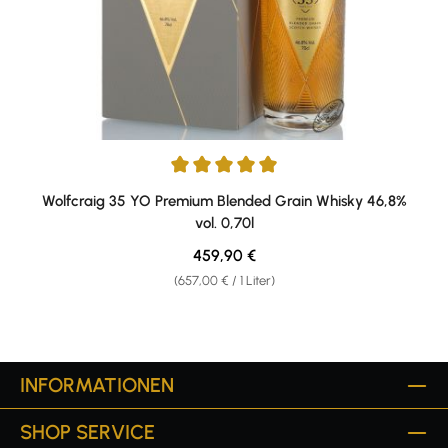
Durchschnittliche Bewertung von 5 von 5 Sternen
Wolfcraig 35 YO Premium Blended Grain Whisky 46,8%
vol. 0,70l
Regulärer Preis:
459,90 €
(657,00 € / 1 Liter)
INFORMATIONEN
SHOP SERVICE