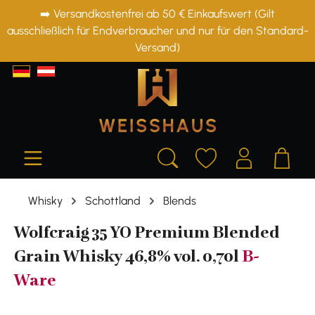
➡️ Versandkostenfrei ab 50 € Einkaufswert (Gilt
alt springen
ausschließlich für Endverbraucher und nur für den Standard-
Versand)
Whisky
Schottland
Blends
Wolfcraig 35 YO Premium Blended
Grain Whisky 46,8% vol. 0,70l
B-
Ware