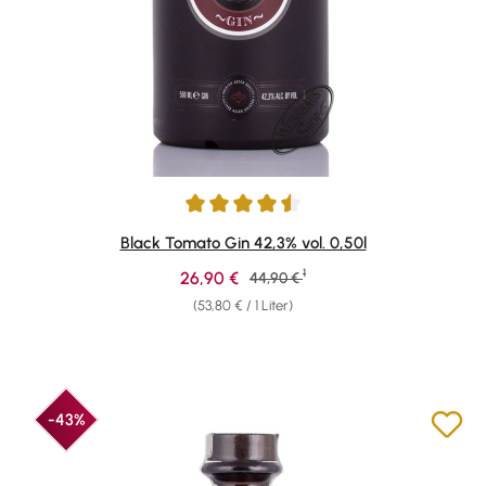
Durchschnittliche Bewertung von 4.58 von 5 Sternen
Black Tomato Gin 42,3% vol. 0,50l
1
Verkaufspreis:
26,90 €
Regulärer Preis:
44,90 €
(53,80 € / 1 Liter)
-43%