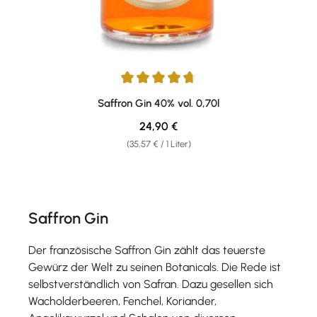
Durchschnittliche Bewertung von 4.69 von 5 Sternen
Saffron Gin 40% vol. 0,70l
Regulärer Preis:
24,90 €
(35,57 € / 1 Liter)
Saffron Gin
Der französische Saffron Gin zählt das teuerste
Gewürz der Welt zu seinen Botanicals. Die Rede ist
selbstverständlich von Safran. Dazu gesellen sich
Wacholderbeeren, Fenchel, Koriander,