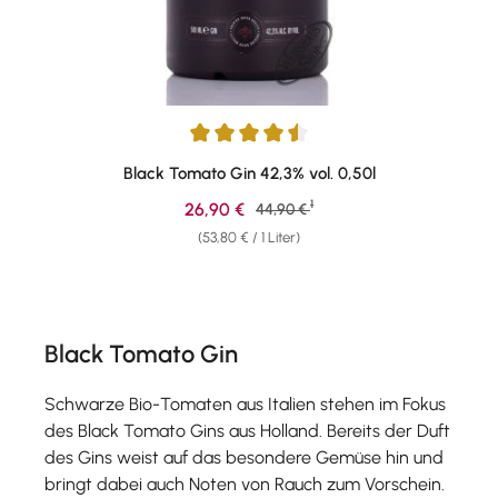
Durchschnittliche Bewertung von 4.58 von 5 Sternen
Black Tomato Gin 42,3% vol. 0,50l
1
Verkaufspreis:
26,90 €
Regulärer Preis:
44,90 €
(53,80 € / 1 Liter)
Black Tomato Gin
Schwarze Bio-Tomaten aus Italien stehen im Fokus
des Black Tomato Gins aus Holland. Bereits der Duft
des Gins weist auf das besondere Gemüse hin und
bringt dabei auch Noten von Rauch zum Vorschein.