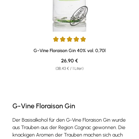
Durchschnittliche Bewertung von 4.93 von 5 Sternen
G-Vine Floraison Gin 40% vol. 0,70l
Regulärer Preis:
26,90 €
(38,43 € / 1 Liter)
G-Vine Floraison Gin
Der Basisalkohol für den G-Vine Floraison Gin wurde
aus Trauben aus der Region Cognac gewonnen. Die
knackigen Aromen der Trauben machen sich auch