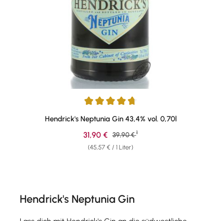
Durchschnittliche Bewertung von 4.82 von 5 Sternen
Hendrick's Neptunia Gin 43,4% vol. 0,70l
1
Verkaufspreis:
31,90 €
Regulärer Preis:
39,90 €
(45,57 € / 1 Liter)
Hendrick's Neptunia Gin