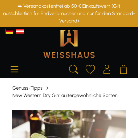
➡️ Versandkostenfrei ab 50 € Einkaufswert (Gilt
alt springen
ausschließlich für Endverbraucher und nur für den Standard-
Versand)
Genuss-Tipps
New Western Dry Gin: außergewöhnliche Sorten