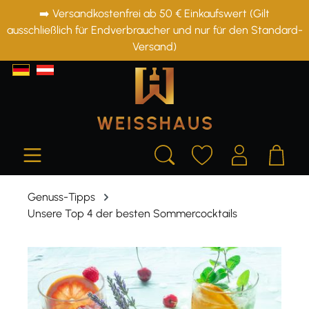
➡️ Versandkostenfrei ab 50 € Einkaufswert (Gilt
alt springen
ausschließlich für Endverbraucher und nur für den Standard-
Versand)
Genuss-Tipps
Unsere Top 4 der besten Sommercocktails