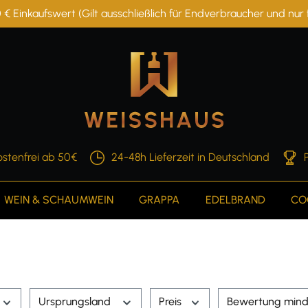
 € Einkaufswert (Gilt ausschließlich für Endverbraucher und nu
stenfrei ab 50€
24-48h Lieferzeit in Deutschland
WEIN & SCHAUMWEIN
GRAPPA
EDELBRAND
CO
Ursprungsland
Preis
Bewertung mind