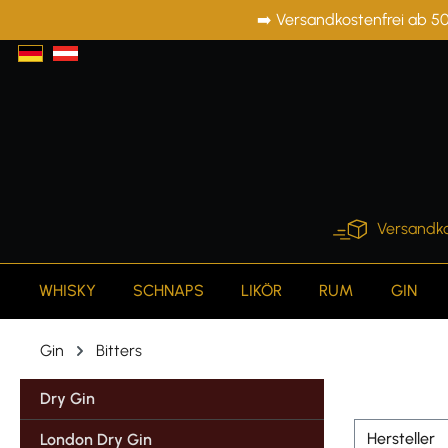
➡️ Versandkostenfrei ab 50
springen
Zur Hauptnavigation springen
Versandko
WHISKY
SCHNAPS
LIKÖR
RUM
GIN
Gin
Bitters
Dry Gin
Hersteller
London Dry Gin