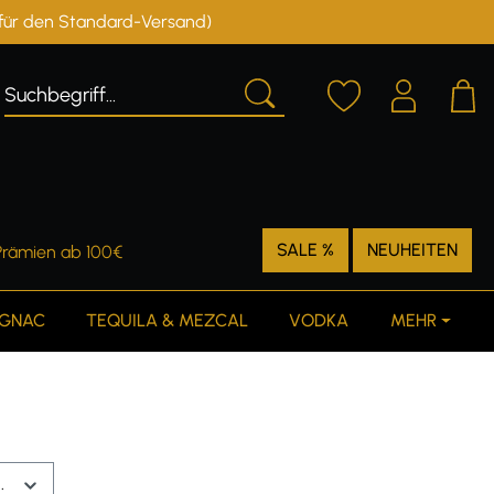
r für den Standard-Versand)
Deutschland
Österreich
SALE %
NEUHEITEN
Prämien ab 100€
GNAC
TEQUILA & MEZCAL
VODKA
MEHR
.