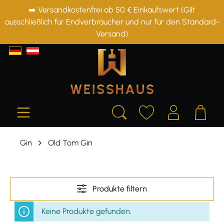
➡️ Versandkostenfrei ab 50 € Einkaufswert (Gilt
alt springen
ausschließlich für Endverbraucher und nur für den Standard-
Versand)
Gin
Old Tom Gin
Produkte filtern
Keine Produkte gefunden.