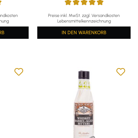
g von 5 von 5 Sternen
Durchschnittliche Bewertung von 5 von 5 S
sandkosten
Preise inkl. MwSt. zzgl. Versandkosten
hnung
Lebensmittelkennzeichnung
RB
IN DEN WARENKORB