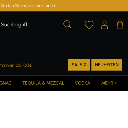
r für den Standard-Versand)
Deutschland
Österreich
SALE %
NEUHEITEN
Prämien ab 100€
GNAC
TEQUILA & MEZCAL
VODKA
MEHR