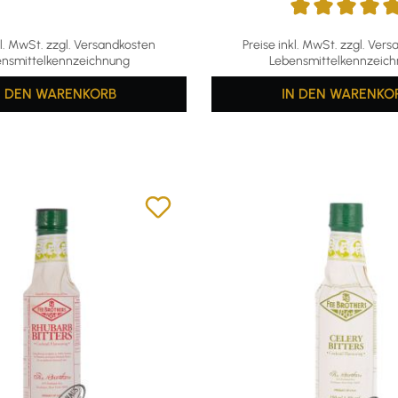
Durchschnittliche Bewertun
kl. MwSt. zzgl. Versandkosten
Preise inkl. MwSt. zzgl. Ver
nsmittelkennzeichnung
Lebensmittelkennzeic
N DEN WARENKORB
IN DEN WARENKO