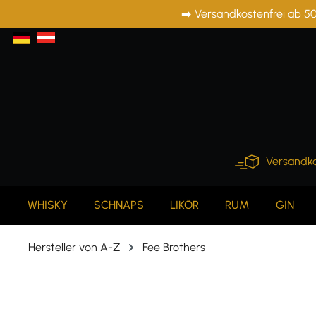
➡️ Versandkostenfrei ab 50
springen
Zur Hauptnavigation springen
Versandko
WHISKY
SCHNAPS
LIKÖR
RUM
GIN
Hersteller von A-Z
Fee Brothers