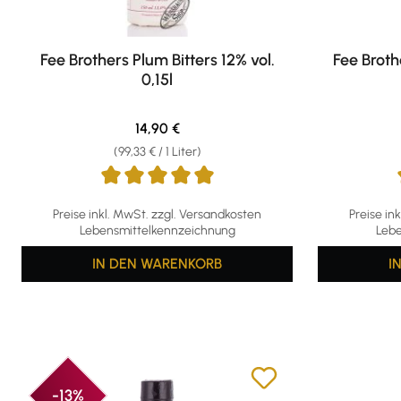
Fee Brothers Plum Bitters 12% vol.
Fee Broth
0,15l
Regulärer Preis:
14,90 €
(99,33 € / 1 Liter)
Durchschnittliche Bewertung von 5 von 5 Sternen
Durchschni
Preise inkl. MwSt. zzgl. Versandkosten
Preise in
Lebensmittelkennzeichnung
Lebe
IN DEN WARENKORB
I
-13%