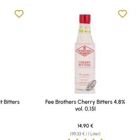
t Bitters
Fee Brothers Cherry Bitters 4,8%
vol. 0,15l
eis:
Regulärer Preis:
14,90 €
(99,33 € / 1 Liter)