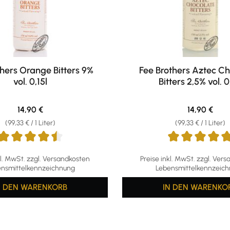
thers Orange Bitters 9%
Fee Brothers Aztec C
vol. 0,15l
Bitters 2,5% vol. 0
Regulärer Preis:
Regulärer Pr
14,90 €
14,90 €
(99,33 € / 1 Liter)
(99,33 € / 1 Liter)
ttliche Bewertung von 4.5 von 5 Sternen
Durchschnittliche Bewertun
kl. MwSt. zzgl. Versandkosten
Preise inkl. MwSt. zzgl. Ver
nsmittelkennzeichnung
Lebensmittelkennzeic
N DEN WARENKORB
IN DEN WARENKO