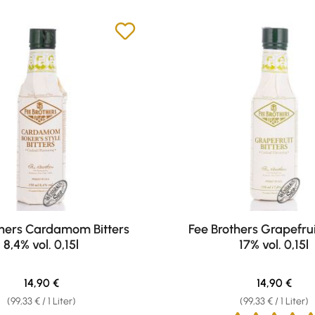
thers Cardamom Bitters
Fee Brothers Grapefrui
8,4% vol. 0,15l
17% vol. 0,15l
Regulärer Preis:
Regulärer Pr
14,90 €
14,90 €
(99,33 € / 1 Liter)
(99,33 € / 1 Liter)