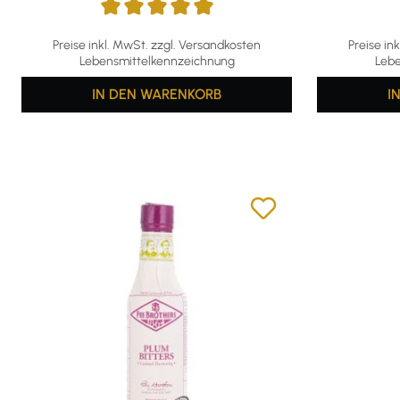
Durchschnittliche Bewertung von 5 von 5 Sternen
Preise inkl. MwSt. zzgl. Versandkosten
Preise in
Lebensmittelkennzeichnung
Lebe
IN DEN WARENKORB
I