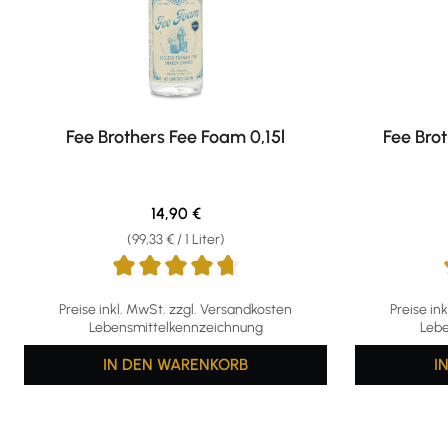
Fee Brothers Fee Foam 0,15l
Fee Bro
Regulärer Preis:
14,90 €
(99,33 € / 1 Liter)
Durchschnittliche Bewertung von 4.71 von 5 Sternen
Durchschni
Preise inkl. MwSt. zzgl. Versandkosten
Preise in
Lebensmittelkennzeichnung
Lebe
IN DEN WARENKORB
I