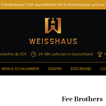
 € Einkaufswert (Gilt ausschließlich für Endverbraucher und nu
stenfrei ab 50€
24-48h Lieferzeit in Deutschland
WEIN & SCHAUMWEIN
GRAPPA
EDELBRAND
CO
Fee Brothers