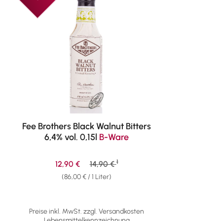
Fee Brothers Black Walnut Bitters
6,4% vol. 0,15l
B-Ware
1
Verkaufspreis:
Regulärer Preis:
12,90 €
14,90 €
(86,00 € / 1 Liter)
Preise inkl. MwSt. zzgl. Versandkosten
Lebensmittelkennzeichnung