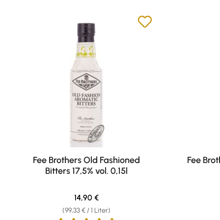
Fee Brothers Old Fashioned
Fee Bro
Bitters 17,5% vol. 0,15l
Regulärer Preis:
14,90 €
(99,33 € / 1 Liter)