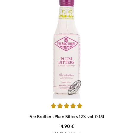
Durchschnittliche Bewertung von 5 von 5 Sternen
Fee Brothers Plum Bitters 12% vol. 0,15l
Regulärer Preis:
14,90 €