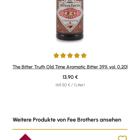
Durchschnittliche Bewertung von 5 von 5 Sternen
The Bitter Truth Old Time Aromatic Bitter 39% vol. 0,20l
Regulärer Preis:
13,90 €
(69,50 € / 1 Liter)
Produktgalerie überspringen
Weitere Produkte von Fee Brothers ansehen