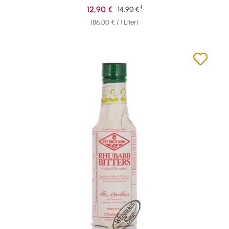
1
Verkaufspreis:
12,90 €
Regulärer Preis:
14,90 €
(86,00 € / 1 Liter)