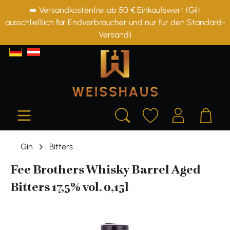
➡️ Versandkostenfrei ab 50 € Einkaufswert (Gilt
alt springen
ausschließlich für Endverbraucher und nur für den Standard-
Versand)
Gin
Bitters
Fee Brothers Whisky Barrel Aged
Bitters 17,5% vol. 0,15l
Bildergalerie überspringen