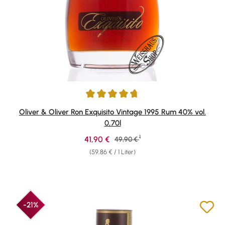
Durchschnittliche Bewertung von 4.71 von 5 Sternen
Oliver & Oliver Ron Exquisito Vintage 1995 Rum 40% vol.
0,70l
1
Verkaufspreis:
41,90 €
Regulärer Preis:
49,90 €
(59,86 € / 1 Liter)
-21%