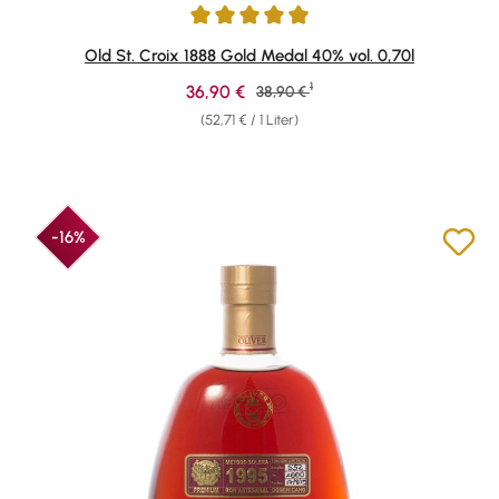
Durchschnittliche Bewertung von 4.88 von 5 Sternen
Old St. Croix 1888 Gold Medal 40% vol. 0,70l
1
Verkaufspreis:
36,90 €
Regulärer Preis:
38,90 €
(52,71 € / 1 Liter)
-16%