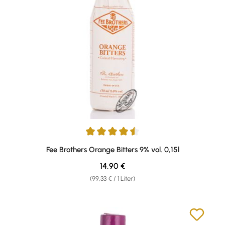
Durchschnittliche Bewertung von 4.5 von 5 Sternen
Fee Brothers Orange Bitters 9% vol. 0,15l
Regulärer Preis:
14,90 €
(99,33 € / 1 Liter)