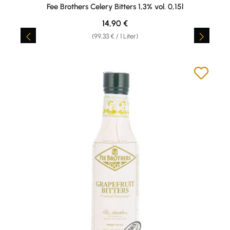
Durchschnittliche Bewertung von 5 von 5 Sternen
Fee Brothers Celery Bitters 1,3% vol. 0,15l
Regulärer Preis:
14,90 €
(99,33 € / 1 Liter)