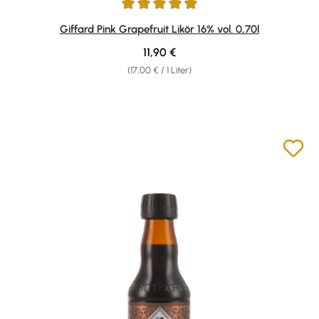
Durchschnittliche Bewertung von 5 von 5 Sternen
Giffard Pink Grapefruit Likör 16% vol. 0,70l
Regulärer Preis:
11,90 €
(17,00 € / 1 Liter)