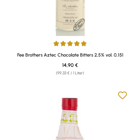
Durchschnittliche Bewertung von 5 von 5 Sternen
Fee Brothers Aztec Chocolate Bitters 2,5% vol. 0,15l
Regulärer Preis:
14,90 €
(99,33 € / 1 Liter)