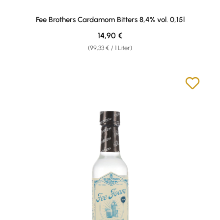
Fee Brothers Cardamom Bitters 8,4% vol. 0,15l
Regulärer Preis:
14,90 €
(99,33 € / 1 Liter)