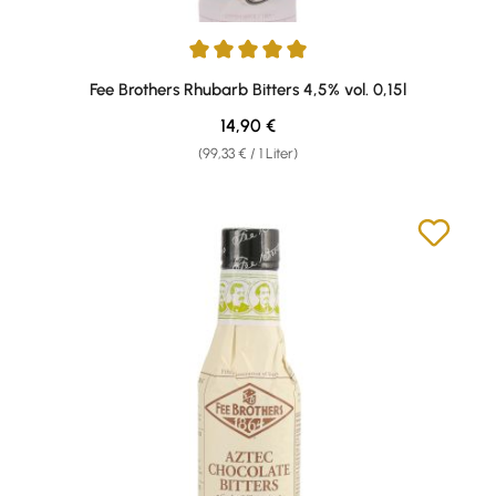
Durchschnittliche Bewertung von 5 von 5 Sternen
Fee Brothers Rhubarb Bitters 4,5% vol. 0,15l
Regulärer Preis:
14,90 €
(99,33 € / 1 Liter)