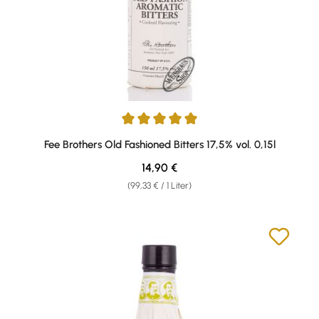
Durchschnittliche Bewertung von 5 von 5 Sternen
Fee Brothers Old Fashioned Bitters 17,5% vol. 0,15l
Regulärer Preis:
14,90 €
(99,33 € / 1 Liter)