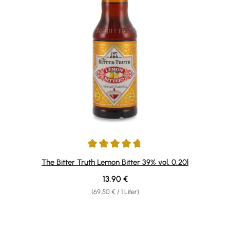
Durchschnittliche Bewertung von 4.75 von 5 Sternen
The Bitter Truth Lemon Bitter 39% vol. 0,20l
Regulärer Preis:
13,90 €
(69,50 € / 1 Liter)