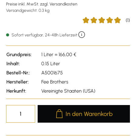
Preise inkl. MwSt. zzgl. Versandkosten
Versandgewicht: 0.3 kg
(1)
Durchschnittliche Bewer
Sofort verfügbar, 24-48h Lieferzeit
Grundpreis:
1 Liter = 166,00 €
Inhalt:
0.15 Liter
Bestell-Nr.:
A5001675
Hersteller:
Fee Brothers
Herkunft:
Vereinigte Staaten (USA)
Produkt Anzahl: Gib den gewünscht
In den Warenkorb