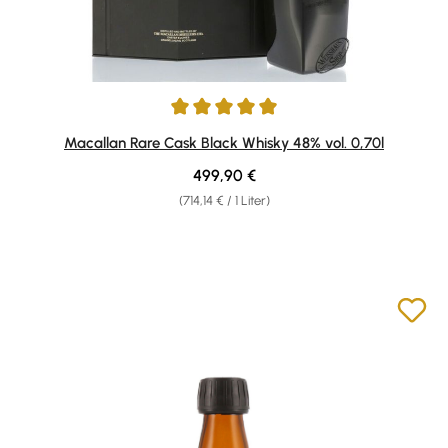
Durchschnittliche Bewertung von 5 von 5 Sternen
Macallan Rare Cask Black Whisky 48% vol. 0,70l
Regulärer Preis:
499,90 €
(714,14 € / 1 Liter)