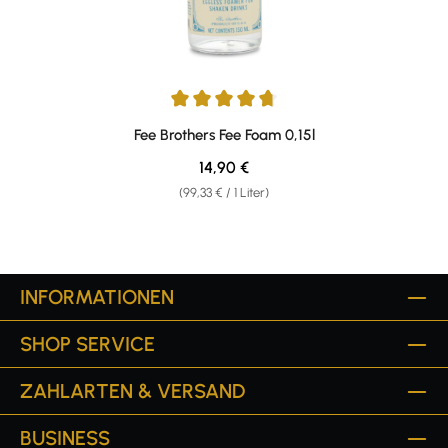
Durchschnittliche Bewertung von 4.71 von 5 Sternen
Fee Brothers Fee Foam 0,15l
Regulärer Preis:
14,90 €
(99,33 € / 1 Liter)
INFORMATIONEN
SHOP SERVICE
ZAHLARTEN & VERSAND
BUSINESS