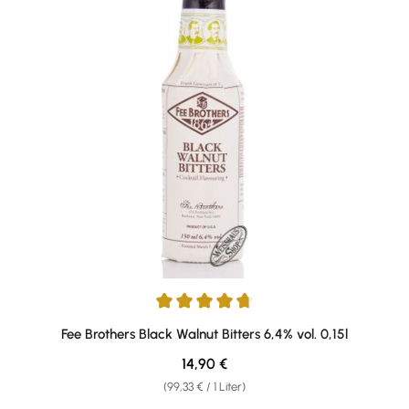
Durchschnittliche Bewertung von 4.67 von 5 Sternen
Fee Brothers Black Walnut Bitters 6,4% vol. 0,15l
Regulärer Preis:
14,90 €
(99,33 € / 1 Liter)