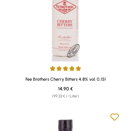
Durchschnittliche Bewertung von 5 von 5 Sternen
Fee Brothers Cherry Bitters 4,8% vol. 0,15l
Regulärer Preis:
14,90 €
(99,33 € / 1 Liter)