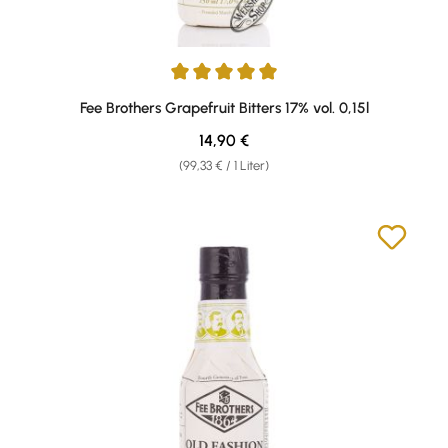
Durchschnittliche Bewertung von 5 von 5 Sternen
Fee Brothers Grapefruit Bitters 17% vol. 0,15l
Regulärer Preis:
14,90 €
(99,33 € / 1 Liter)