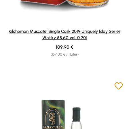
Kilchoman Muscatel Single Cask 2019 Uniquely Islay Series
Whisky 58,6% vol. 0,70l
Regulärer Preis:
109,90 €
(157,00 € / 1 Liter)