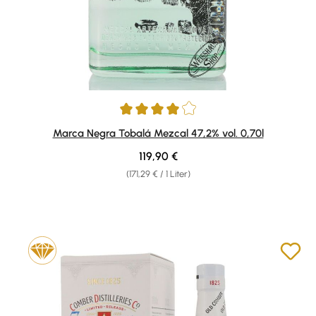
Durchschnittliche Bewertung von 4 von 5 Sternen
Marca Negra Tobalá Mezcal 47,2% vol. 0,70l
Regulärer Preis:
119,90 €
(171,29 € / 1 Liter)