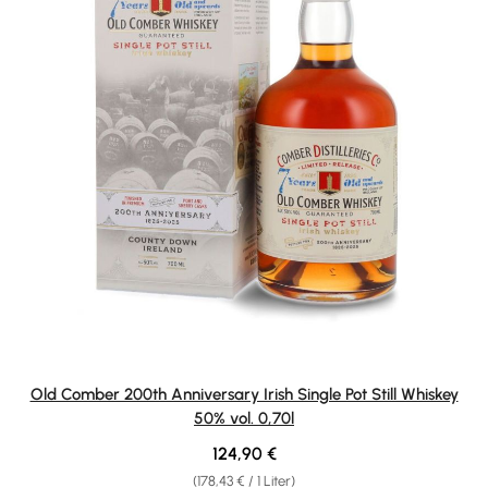
Old Comber 200th Anniversary Irish Single Pot Still Whiskey
50% vol. 0,70l
Regulärer Preis:
124,90 €
(178,43 € / 1 Liter)