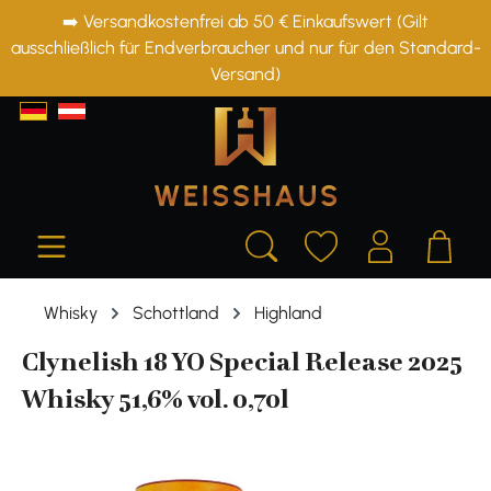
➡️ Versandkostenfrei ab 50 € Einkaufswert (Gilt
alt springen
ausschließlich für Endverbraucher und nur für den Standard-
Versand)
Whisky
Schottland
Highland
Clynelish 18 YO Special Release 2025
Whisky 51,6% vol. 0,70l
Bildergalerie überspringen