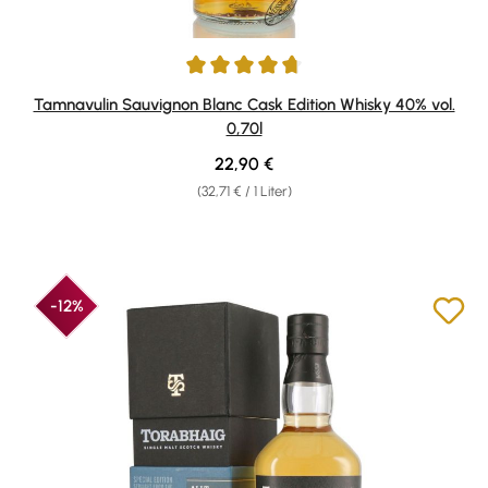
Durchschnittliche Bewertung von 4.63 von 5 Sternen
Tamnavulin Sauvignon Blanc Cask Edition Whisky 40% vol.
0,70l
Regulärer Preis:
22,90 €
(32,71 € / 1 Liter)
-12%