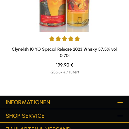
Durchschnittliche Bewertung von 5 von 5 Sternen
Clynelish 10 YO Special Release 2023 Whisky 57,5% vol.
0,70l
Regulärer Preis:
199,90 €
(285,57 € / 1 Liter)
INFORMATIONEN
SHOP SERVICE