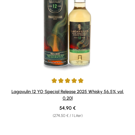
Durchschnittliche Bewertung von 5 von 5 Sternen
Lagavulin 12 YO Special Release 2025 Whisky 56,5% vol.
0,20l
Regulärer Preis:
54,90 €
(274,50 € / 1 Liter)