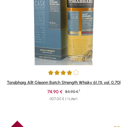
Durchschnittliche Bewertung von 4 von 5 Sternen
Torabhaig Allt Gleann Batch Strength Whisky 61,1% vol. 0,70l
1
Verkaufspreis:
74,90 €
Regulärer Preis:
84,90 €
(107,00 € / 1 Liter)