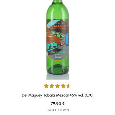
Durchschnittliche Bewertung von 4.5 von 5 Sternen
Del Maguey Tobala Mezcal 45% vol. 0,70l
Regulärer Preis:
79,90 €
(114,14 € / 1 Liter)