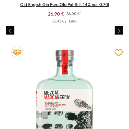
Durchschnittliche Bewertung von 4.85 von 5 Sternen
Old English Gin Pure Old Pot Still 44% vol. 0,70l
1
Verkaufspreis:
26,90 €
Regulärer Preis:
36,90 €
(38,43 € / 1 Liter)