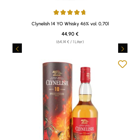
Durchschnittliche Bewertung von 4.67 von 5 Sternen
Clynelish 14 YO Whisky 46% vol. 0,70l
Regulärer Preis:
44,90 €
(64,14 € / 1 Liter)