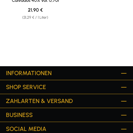
Calvados 40% vol. 0,70l
Regulärer Preis:
21,90 €
(31,29 € / 1 Liter)
INFORMATIONEN
SHOP SERVICE
ZAHLARTEN & VERSAND
BUSINESS
SOCIAL MEDIA