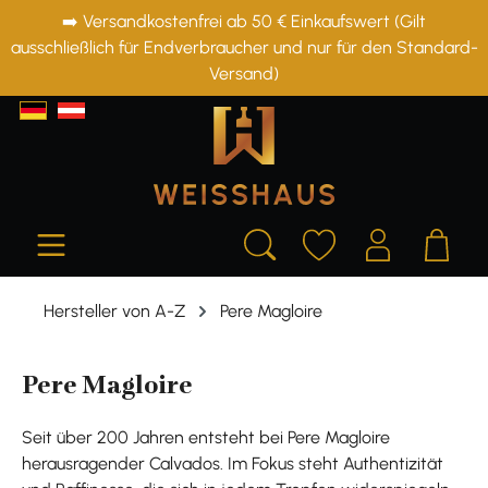
➡️ Versandkostenfrei ab 50 € Einkaufswert (Gilt
alt springen
ausschließlich für Endverbraucher und nur für den Standard-
Versand)
Hersteller von A-Z
Pere Magloire
Pere Magloire
Seit über 200 Jahren entsteht bei Pere Magloire
herausragender Calvados. Im Fokus steht Authentizität