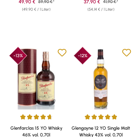
1
1
Verkaufspreis:
Verkaufspreis:
49,90 €
Regulärer Preis:
37,90 €
Regulärer Preis:
59,90 €
41,90 €
(49,90 € / 1 Liter)
(54,14 € / 1 Liter)
-13%
-12%
Durchschnittliche Bewertung von 4.74 von 5 Sternen
Durchschnittliche Bewertung vo
Glenfarclas 15 YO Whisky
Glengoyne 12 YO Single Malt
46% vol. 0,70l
Whisky 43% vol. 0,70l