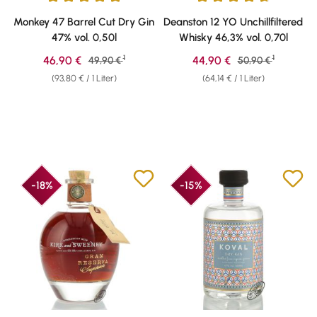
Durchschnittliche Bewertung von 4.93 von 5 Sternen
Durchschnittliche Bewertung v
Monkey 47 Barrel Cut Dry Gin
Deanston 12 YO Unchillfiltered
47% vol. 0,50l
Whisky 46,3% vol. 0,70l
1
1
Verkaufspreis:
Verkaufspreis:
46,90 €
Regulärer Preis:
44,90 €
Regulärer Preis:
49,90 €
50,90 €
(93,80 € / 1 Liter)
(64,14 € / 1 Liter)
-18%
-15%