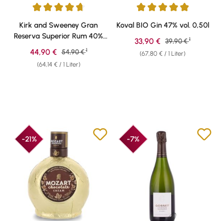
Durchschnittliche Bewertung von 4.87 von 5 Sternen
Durchschnittliche Bewertung v
Kirk and Sweeney Gran
Koval BIO Gin 47% vol. 0,50l
Reserva Superior Rum 40%
1
Verkaufspreis:
33,90 €
Regulärer Preis:
39,90 €
vol. 0,70l
1
Verkaufspreis:
44,90 €
Regulärer Preis:
54,90 €
(67,80 € / 1 Liter)
(64,14 € / 1 Liter)
-21%
-7%