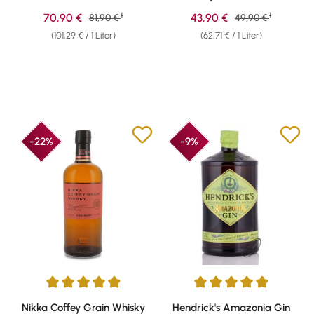
1
1
Verkaufspreis:
Verkaufspreis:
70,90 €
Regulärer Preis:
43,90 €
Regulärer Preis:
81,90 €
49,90 €
(101,29 € / 1 Liter)
(62,71 € / 1 Liter)
-22%
-9%
Durchschnittliche Bewertung von 4.93 von 5 Sternen
Durchschnittliche Bewertung v
Nikka Coffey Grain Whisky
Hendrick's Amazonia Gin