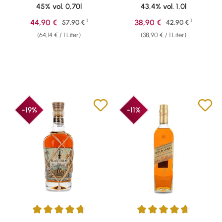
45% vol. 0,70l
43,4% vol. 1,0l
1
1
Verkaufspreis:
Verkaufspreis:
44,90 €
Regulärer Preis:
38,90 €
Regulärer Preis:
57,90 €
42,90 €
(64,14 € / 1 Liter)
(38,90 € / 1 Liter)
-19%
-11%