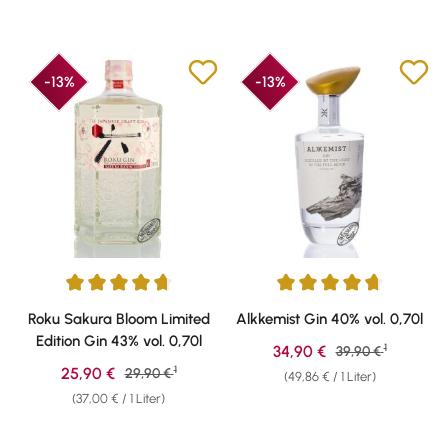
-13%
-13%
Durchschnittliche Bewertung von 4.73 von 5 Sternen
Durchschnittliche Bewertung v
Roku Sakura Bloom Limited
Alkkemist Gin 40% vol. 0,70l
Edition Gin 43% vol. 0,70l
1
Verkaufspreis:
34,90 €
Regulärer Preis:
39,90 €
1
Verkaufspreis:
25,90 €
Regulärer Preis:
29,90 €
(49,86 € / 1 Liter)
(37,00 € / 1 Liter)