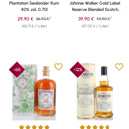
Durchschnittliche Bewertung von 4.7 von 5 Sternen
Durchschnittliche Bewertung v
Plantation Sealander Rum
Johnnie Walker Gold Label
40% vol. 0,70l
Reserve Blended Scotch
Whisky 40% vol. 0,70l
1
1
Verkaufspreis:
Verkaufspreis:
29,90 €
Regulärer Preis:
39,90 €
Regulärer Preis:
36,90 €
44,90 €
(42,71 € / 1 Liter)
(57,00 € / 1 Liter)
-6%
-12%