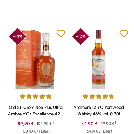
-14%
-10%
Durchschnittliche Bewertung von 4.89 von 5 Sternen
Durchschnittliche Bewertung v
Old St. Croix Non Plus Ultra
Ardmore 12 YO Portwood
Ambre d'Or Excellence 42%
Whisky 46% vol. 0,70l
vol. 0,70l
1
1
Verkaufspreis:
Verkaufspreis:
89,90 €
Regulärer Preis:
44,90 €
Regulärer Preis:
104,90 €
49,90 €
(128,43 € / 1 Liter)
(64,14 € / 1 Liter)