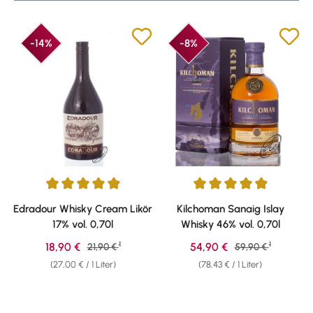
-14%
-8%
Durchschnittliche Bewertung von 4.94 von 5 Sternen
Durchschnittliche Bewertung v
Edradour Whisky Cream Likör
Kilchoman Sanaig Islay
17% vol. 0,70l
Whisky 46% vol. 0,70l
1
1
Verkaufspreis:
Verkaufspreis:
18,90 €
Regulärer Preis:
54,90 €
Regulärer Preis:
21,90 €
59,90 €
(27,00 € / 1 Liter)
(78,43 € / 1 Liter)