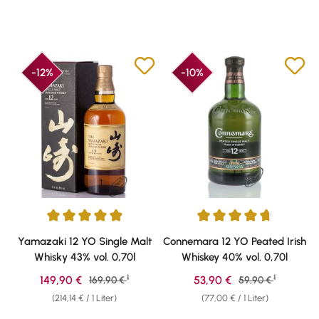
-12%
-10%
Durchschnittliche Bewertung von 4.89 von 5 Sternen
Durchschnittliche Bewertung vo
Yamazaki 12 YO Single Malt
Connemara 12 YO Peated Irish
Whisky 43% vol. 0,70l
Whiskey 40% vol. 0,70l
1
1
Verkaufspreis:
Verkaufspreis:
149,90 €
Regulärer Preis:
53,90 €
Regulärer Preis:
169,90 €
59,90 €
(214,14 € / 1 Liter)
(77,00 € / 1 Liter)