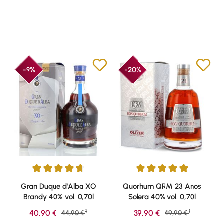
-9%
-20%
Durchschnittliche Bewertung von 4.79 von 5 Sternen
Durchschnittliche Bewertung v
Gran Duque d'Alba XO
Quorhum QRM 23 Anos
Brandy 40% vol. 0,70l
Solera 40% vol. 0,70l
1
1
Verkaufspreis:
Verkaufspreis:
40,90 €
Regulärer Preis:
39,90 €
Regulärer Preis:
44,90 €
49,90 €