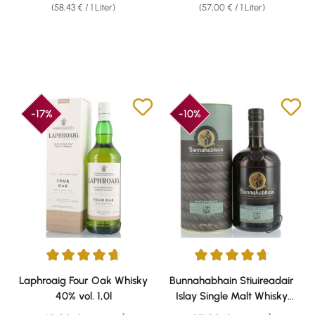
(58,43 € / 1 Liter)
(57,00 € / 1 Liter)
-17%
-10%
Durchschnittliche Bewertung von 4.76 von 5 Sternen
Durchschnittliche Bewertung v
Laphroaig Four Oak Whisky
Bunnahabhain Stiuireadair
40% vol. 1,0l
Islay Single Malt Whisky
46,3% vol. 0,70l