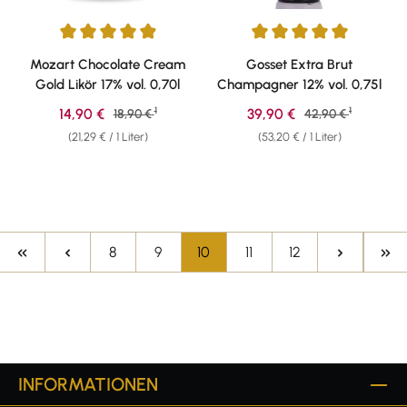
Durchschnittliche Bewertung von 4.9 von 5 Sternen
Durchschnittliche Bewertung v
Mozart Chocolate Cream
Gosset Extra Brut
Gold Likör 17% vol. 0,70l
Champagner 12% vol. 0,75l
1
1
Verkaufspreis:
Verkaufspreis:
14,90 €
Regulärer Preis:
39,90 €
Regulärer Preis:
18,90 €
42,90 €
(21,29 € / 1 Liter)
(53,20 € / 1 Liter)
Seite
Seite
Seite
Seite
Seite
8
9
10
11
12
INFORMATIONEN