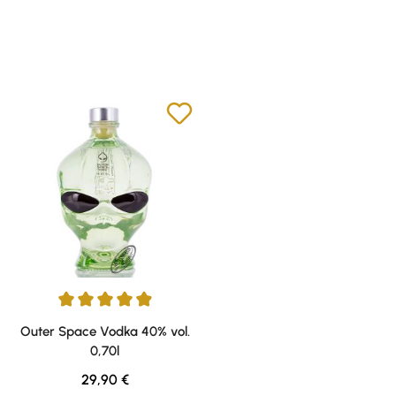
Durchschnittliche Bewertung von 4.9 von 5 Sternen
Outer Space Vodka 40% vol.
0,70l
Regulärer Preis:
29,90 €