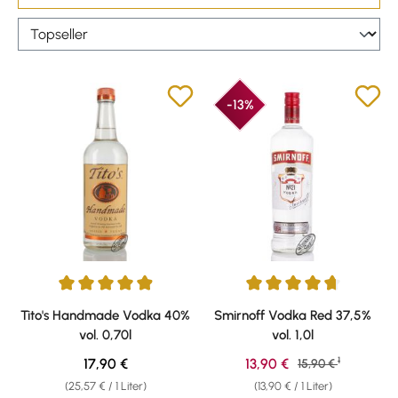
-13%
Durchschnittliche Bewertung von 4.95 von 5 Sternen
Durchschnittliche Bewertung v
Tito's Handmade Vodka 40%
Smirnoff Vodka Red 37,5%
vol. 0,70l
vol. 1,0l
1
Regulärer Preis:
Verkaufspreis:
17,90 €
13,90 €
Regulärer Preis:
15,90 €
(25,57 € / 1 Liter)
(13,90 € / 1 Liter)