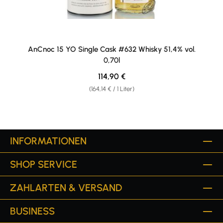
AnCnoc 15 YO Single Cask #632 Whisky 51,4% vol.
0,70l
Regulärer Preis:
114,90 €
(164,14 € / 1 Liter)
INFORMATIONEN
SHOP SERVICE
ZAHLARTEN & VERSAND
BUSINESS