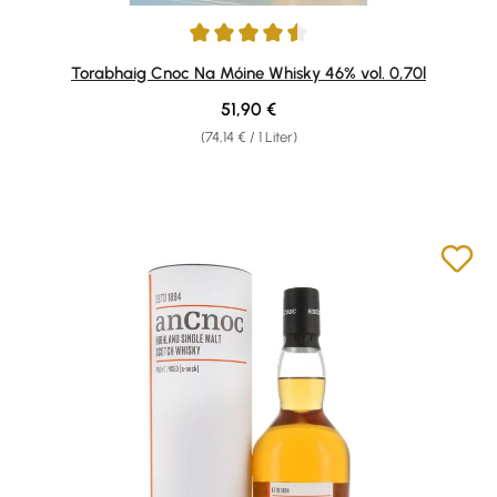
Durchschnittliche Bewertung von 4.5 von 5 Sternen
Torabhaig Cnoc Na Móine Whisky 46% vol. 0,70l
Regulärer Preis:
51,90 €
(74,14 € / 1 Liter)