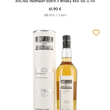
AnCnoc Peatheart Batch 3 Whisky 46% vol. 0,70l
Regulärer Preis:
61,90 €
(88,43 € / 1 Liter)