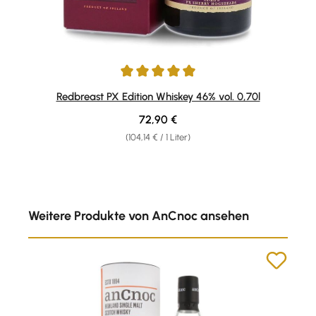
Durchschnittliche Bewertung von 5 von 5 Sternen
Redbreast PX Edition Whiskey 46% vol. 0,70l
Regulärer Preis:
72,90 €
(104,14 € / 1 Liter)
Produktgalerie überspringen
Weitere Produkte von AnCnoc ansehen