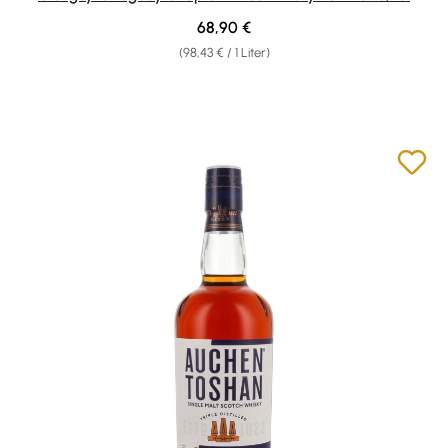
Regulärer Preis:
68,90 €
(98,43 € / 1 Liter)