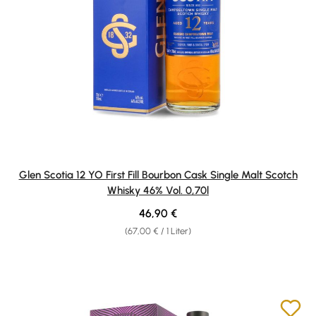
Glen Scotia 12 YO First Fill Bourbon Cask Single Malt Scotch
Whisky 46% Vol. 0,70l
Regulärer Preis:
46,90 €
(67,00 € / 1 Liter)