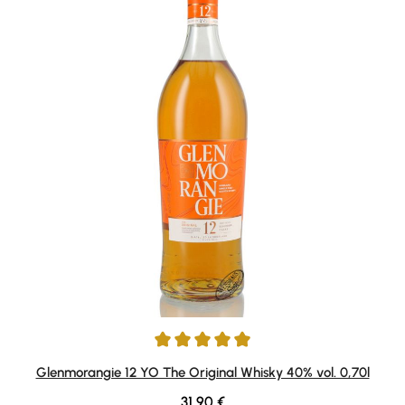
Durchschnittliche Bewertung von 4.94 von 5 Sternen
Glenmorangie 12 YO The Original Whisky 40% vol. 0,70l
Regulärer Preis:
31,90 €