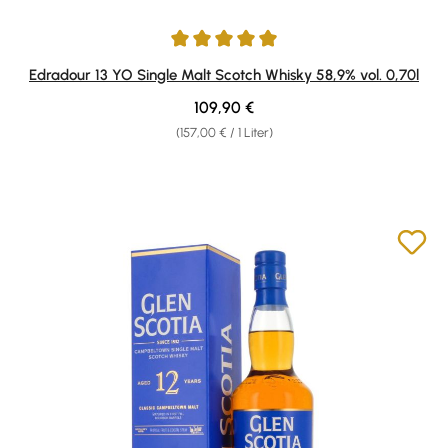
Durchschnittliche Bewertung von 5 von 5 Sternen
Edradour 13 YO Single Malt Scotch Whisky 58,9% vol. 0,70l
Regulärer Preis:
109,90 €
(157,00 € / 1 Liter)