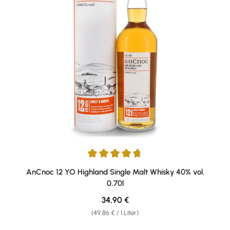
Durchschnittliche Bewertung von 4.65 von 5 Sternen
AnCnoc 12 YO Highland Single Malt Whisky 40% vol.
0,70l
Regulärer Preis:
34,90 €
(49,86 € / 1 Liter)