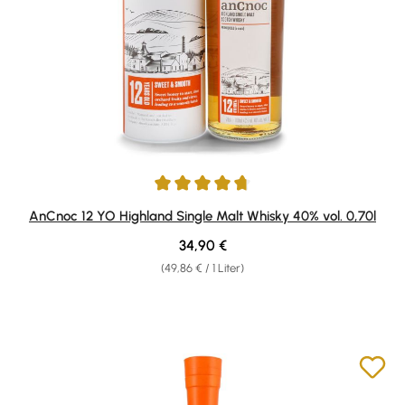
Durchschnittliche Bewertung von 4.65 von 5 Sternen
AnCnoc 12 YO Highland Single Malt Whisky 40% vol. 0,70l
Regulärer Preis:
34,90 €
(49,86 € / 1 Liter)