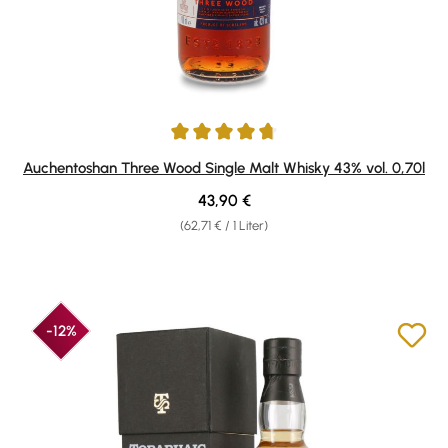
Durchschnittliche Bewertung von 4.82 von 5 Sternen
Auchentoshan Three Wood Single Malt Whisky 43% vol. 0,70l
Regulärer Preis:
43,90 €
(62,71 € / 1 Liter)
-12%