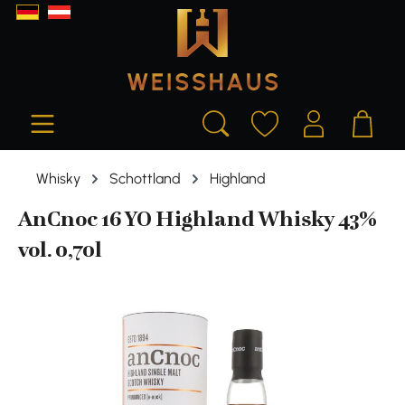
alt springen
Whisky
Schottland
Highland
AnCnoc 16 YO Highland Whisky 43%
vol. 0,70l
Bildergalerie überspringen