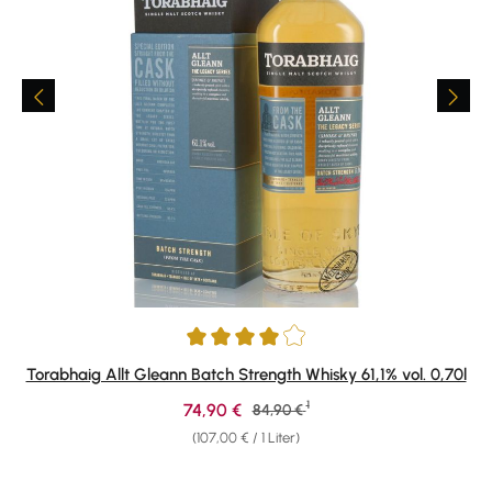
Durchschnittliche Bewertung von 4 von 5 Sternen
Torabhaig Allt Gleann Batch Strength Whisky 61,1% vol. 0,70l
1
Verkaufspreis:
74,90 €
Regulärer Preis:
84,90 €
(107,00 € / 1 Liter)