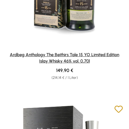
Ardbeg Anthology The Beithirs Tale 15 YO Limited Edition
Islay Whisky 46% vol. 0,70l
Regulärer Preis:
149,90 €
(214,14 € / 1 Liter)