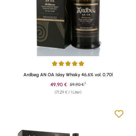
Durchschnittliche Bewertung von 4.89 von 5 Sternen
Ardbeg AN OA Islay Whisky 46,6% vol. 0,70l
1
Verkaufspreis:
49,90 €
Regulärer Preis:
59,90 €
(71,29 € / 1 Liter)