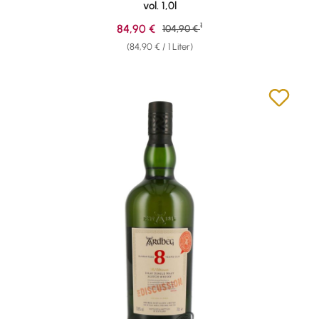
vol. 1,0l
1
Verkaufspreis:
84,90 €
Regulärer Preis:
104,90 €
(84,90 € / 1 Liter)