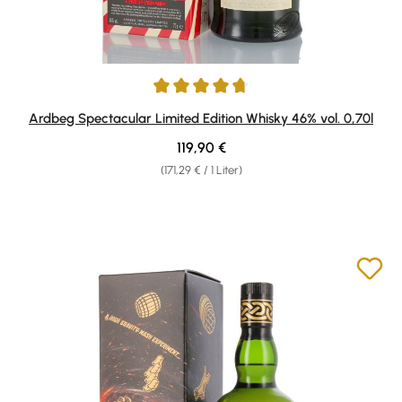
Durchschnittliche Bewertung von 4.67 von 5 Sternen
Ardbeg Spectacular Limited Edition Whisky 46% vol. 0,70l
Regulärer Preis:
119,90 €
(171,29 € / 1 Liter)