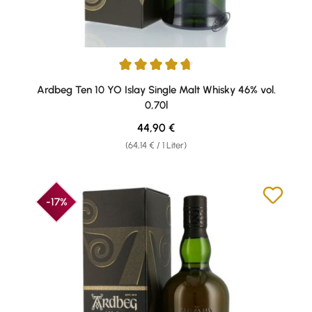
Durchschnittliche Bewertung von 4.87 von 5 Sternen
Ardbeg Ten 10 YO Islay Single Malt Whisky 46% vol.
0,70l
Regulärer Preis:
44,90 €
(64,14 € / 1 Liter)
-17%