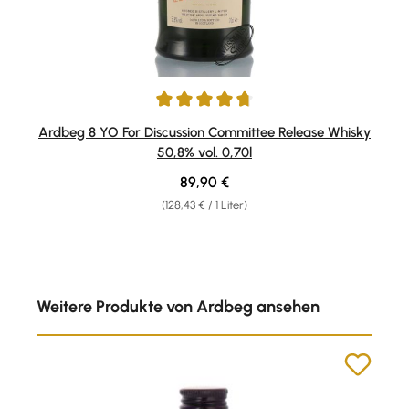
Durchschnittliche Bewertung von 4.79 von 5 Sternen
Ardbeg 8 YO For Discussion Committee Release Whisky
50,8% vol. 0,70l
Regulärer Preis:
89,90 €
(128,43 € / 1 Liter)
Produktgalerie überspringen
Weitere Produkte von Ardbeg ansehen