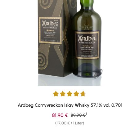
Durchschnittliche Bewertung von 4.87 von 5 Sternen
Ardbeg Corryvreckan Islay Whisky 57,1% vol. 0,70l
1
Verkaufspreis:
81,90 €
Regulärer Preis:
89,90 €
(117,00 € / 1 Liter)