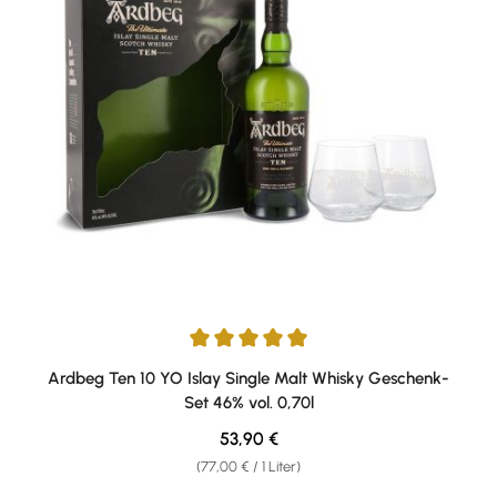
Durchschnittliche Bewertung von 5 von 5 Sternen
Ardbeg Ten 10 YO Islay Single Malt Whisky Geschenk-
Set 46% vol. 0,70l
Regulärer Preis:
53,90 €
(77,00 € / 1 Liter)