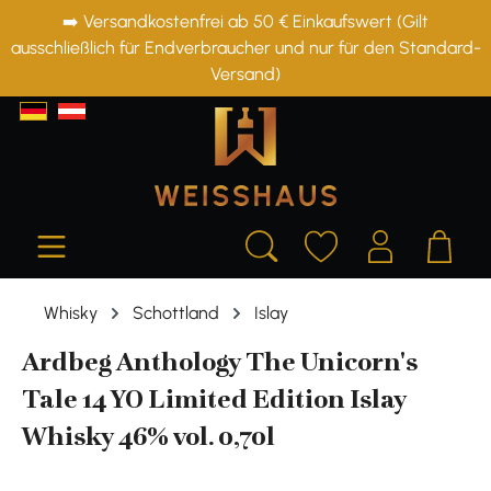
➡️ Versandkostenfrei ab 50 € Einkaufswert (Gilt
alt springen
ausschließlich für Endverbraucher und nur für den Standard-
Versand)
Whisky
Schottland
Islay
Ardbeg Anthology The Unicorn's
Tale 14 YO Limited Edition Islay
Whisky 46% vol. 0,70l