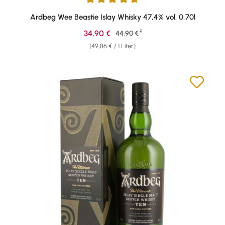
Durchschnittliche Bewertung von 4.75 von 5 Sternen
Ardbeg Wee Beastie Islay Whisky 47,4% vol. 0,70l
1
Verkaufspreis:
34,90 €
Regulärer Preis:
44,90 €
(49,86 € / 1 Liter)