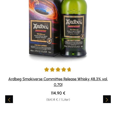
Durchschnittliche Bewertung von 4.75 von 5 Sternen
Ardbeg Smokiverse Committee Release Whisky 48,3% vol.
0,70l
Regulärer Preis:
114,90 €
(164,14 € / 1 Liter)