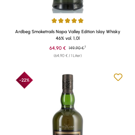
Durchschnittliche Bewertung von 4.89 von 5 Sternen
Ardbeg Smoketrails Napa Valley Edition Islay Whisky
46% vol. 1,0l
1
Verkaufspreis:
64,90 €
Regulärer Preis:
149,90 €
(64,90 € / 1 Liter)
-22%