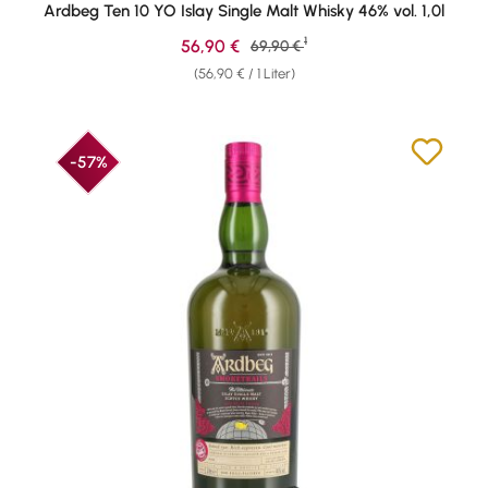
Ardbeg Ten 10 YO Islay Single Malt Whisky 46% vol. 1,0l
1
Verkaufspreis:
56,90 €
Regulärer Preis:
69,90 €
(56,90 € / 1 Liter)
-57%