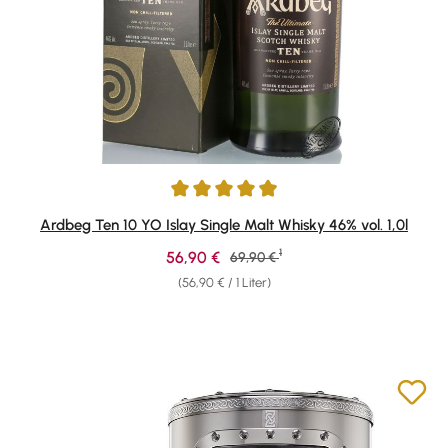
Durchschnittliche Bewertung von 4.88 von 5 Sternen
Ardbeg Ten 10 YO Islay Single Malt Whisky 46% vol. 1,0l
1
Verkaufspreis:
56,90 €
Regulärer Preis:
69,90 €
(56,90 € / 1 Liter)