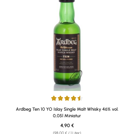
Durchschnittliche Bewertung von 4.6 von 5 Sternen
Ardbeg Ten 10 YO Islay Single Malt Whisky 46% vol.
0,05l Miniatur
Regulärer Preis:
4,90 €
(98,00 € / 1 Liter)