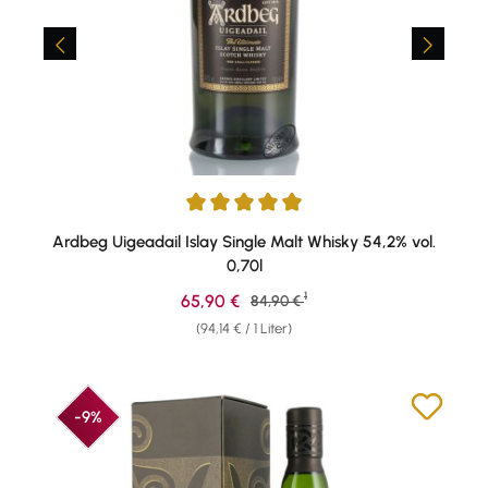
Durchschnittliche Bewertung von 4.97 von 5 Sternen
Ardbeg Uigeadail Islay Single Malt Whisky 54,2% vol.
0,70l
1
Verkaufspreis:
65,90 €
Regulärer Preis:
84,90 €
(94,14 € / 1 Liter)
-9%