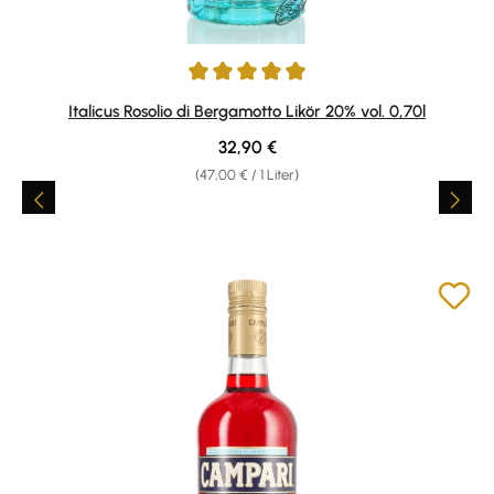
Durchschnittliche Bewertung von 4.92 von 5 Sternen
Italicus Rosolio di Bergamotto Likör 20% vol. 0,70l
Regulärer Preis:
32,90 €
(47,00 € / 1 Liter)