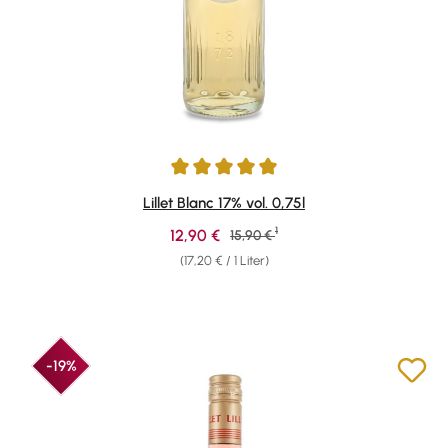
Durchschnittliche Bewertung von 5 von 5 Sternen
Lillet Blanc 17% vol. 0,75l
1
Verkaufspreis:
12,90 €
Regulärer Preis:
15,90 €
(17,20 € / 1 Liter)
-19%