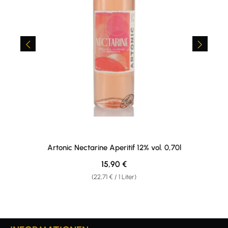
Artonic Nectarine Aperitif 12% vol. 0,70l
Regulärer Preis:
15,90 €
(22,71 € / 1 Liter)