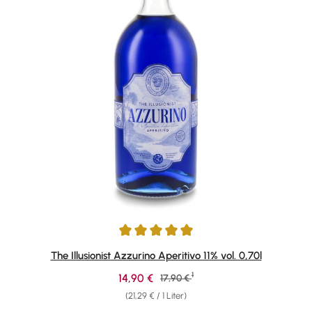
Durchschnittliche Bewertung von 5 von 5 Sternen
The Illusionist Azzurino Aperitivo 11% vol. 0,70l
1
Verkaufspreis:
14,90 €
Regulärer Preis:
17,90 €
(21,29 € / 1 Liter)