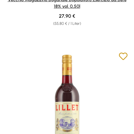
18% vol. 0,50l
Regulärer Preis:
27,90 €
(55,80 € / 1 Liter)