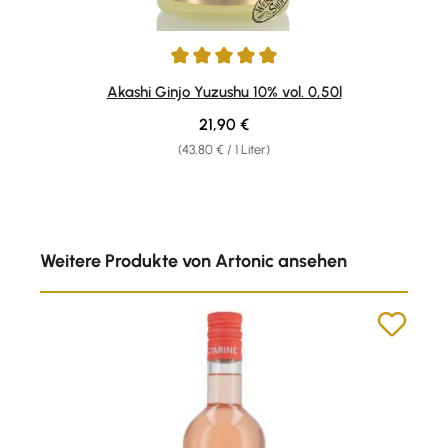
Durchschnittliche Bewertung von 5 von 5 Sternen
Akashi Ginjo Yuzushu 10% vol. 0,50l
Regulärer Preis:
21,90 €
(43,80 € / 1 Liter)
Produktgalerie überspringen
Weitere Produkte von Artonic ansehen