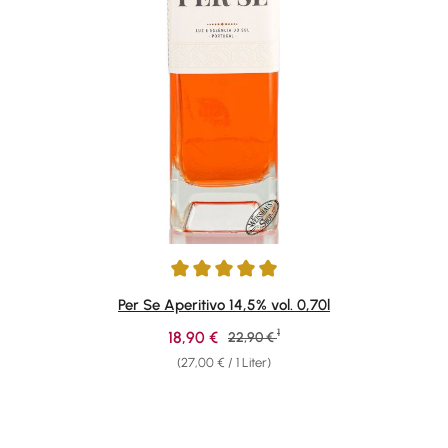
Durchschnittliche Bewertung von 5 von 5 Sternen
Per Se Aperitivo 14,5% vol. 0,70l
1
Verkaufspreis:
18,90 €
Regulärer Preis:
22,90 €
(27,00 € / 1 Liter)