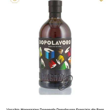
Vecchio Magazzino Doganale Dopolavoro Esercizio da Bere