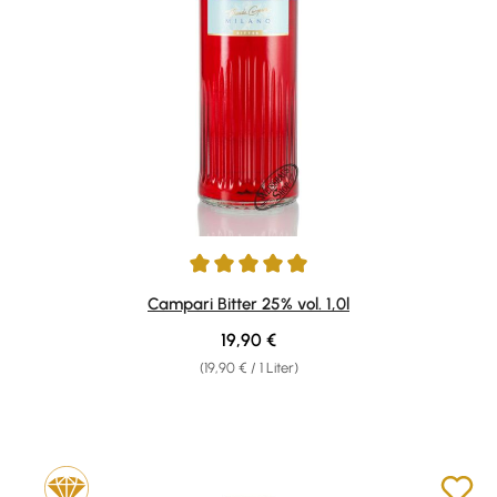
Durchschnittliche Bewertung von 4.92 von 5 Sternen
Campari Bitter 25% vol. 1,0l
Regulärer Preis:
19,90 €
(19,90 € / 1 Liter)