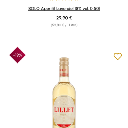
Durchschnittliche Bewertung von 5 von 5 Sternen
SOLO Aperitif Lavendel 18% vol. 0,50l
Regulärer Preis:
29,90 €
(59,80 € / 1 Liter)
-19%