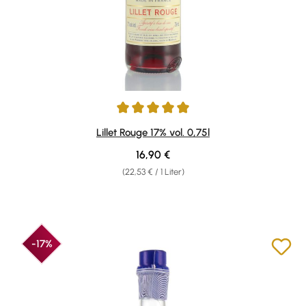
Durchschnittliche Bewertung von 5 von 5 Sternen
Lillet Rouge 17% vol. 0,75l
Regulärer Preis:
16,90 €
(22,53 € / 1 Liter)
-17%