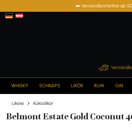
➡️ Versandkostenfrei ab 50
springen
Zur Hauptnavigation springen
Versandko
WHISKY
SCHNAPS
LIKÖR
RUM
GIN
Liköre
Kokoslikör
Belmont Estate Gold Coconut 40%