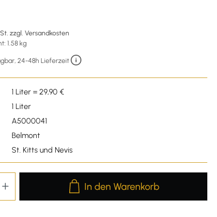
€
wSt. zzgl. Versandkosten
: 1.58 kg
gbar, 24-48h Lieferzeit
1 Liter = 29,90 €
1 Liter
A5000041
Belmont
St. Kitts und Nevis
Produkt Anzahl: Gib den gewünschten We
In den Warenkorb