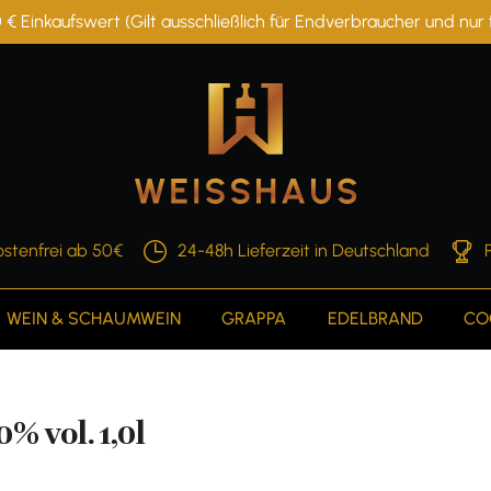
 € Einkaufswert (Gilt ausschließlich für Endverbraucher und nu
stenfrei ab 50€
24-48h Lieferzeit in Deutschland
WEIN & SCHAUMWEIN
GRAPPA
EDELBRAND
CO
 vol. 1,0l