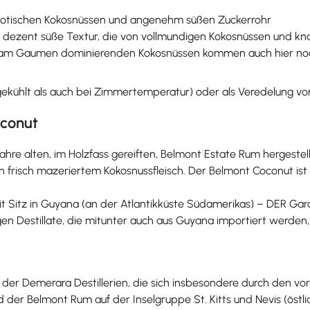
exotischen Kokosnüssen und angenehm süßen Zuckerrohr
zent süße Textur, die von vollmundigen Kokosnüssen und knac
Die am Gaumen dominierenden Kokosnüssen kommen auch hier no
ekühlt als auch bei Zimmertemperatur) oder als Veredelung von
oconut
hre alten, im Holzfass gereiften, Belmont Estate Rum hergest
frisch mazeriertem Kokosnussfleisch. Der Belmont Coconut ist wa
mit Sitz in Guyana (an der Atlantikküste Südamerikas) – DER Gar
igen Destillate, die mitunter auch aus Guyana importiert werde
g der Demerara Destillerien, die sich insbesondere durch den 
er Belmont Rum auf der Inselgruppe St. Kitts und Nevis (östli