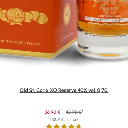
Old St. Corix XO Reserve 40% vol. 0,70l
1
Verkaufspreis:
Regulärer Preis:
36,90 €
43,90 €
(52,71 € / 1 Liter)