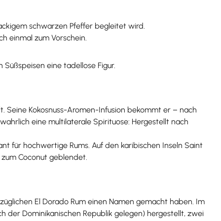
kigem schwarzen Pfeffer begleitet wird.
ch einmal zum Vorschein.
 Süßspeisen eine tadellose Figur.
ellt. Seine Kokosnuss-Aromen-Infusion bekommt er – nach
hrlich eine multilaterale Spirituose: Hergestellt nach
ant für hochwertige Rums. Auf den karibischen Inseln Saint
n, zum Coconut geblendet.
vorzüglichen El Dorado Rum einen Namen gemacht haben. Im
ch der Dominikanischen Republik gelegen) hergestellt, zwei